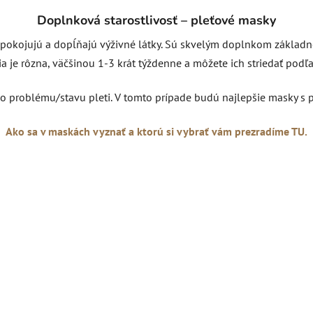
Doplnková starostlivosť – pleťové masky
okojujú a dopĺňajú výživné látky. Sú skvelým doplnkom základnej r
 je rôzna, väčšinou 1-3 krát týždenne a môžete ich striedať podľa 
 problému/stavu pleti. V tomto prípade budú najlepšie masky s 
Ako sa v maskách vyznať a ktorú si vybrať vám prezradíme TU.