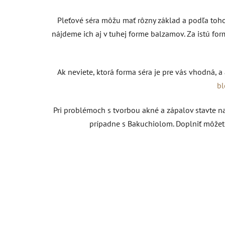
Pleťové séra môžu mať rôzny základ a podľa toho
nájdeme ich aj v tuhej forme balzamov. Za istú f
Ak neviete, ktorá forma séra je pre vás vhodná, a 
b
Pri problémoch s tvorbou akné a zápalov stavte n
prípadne s Bakuchiolom.
Doplniť môžete