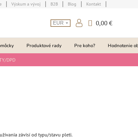
e
Výskum a vývoj
B2B
Blog
Kontakt
0,00 €
EUR
NÁKUPNÝ
KOŠÍK
omôcky
Produktové rady
Pre koho?
Hodnotenie o
TY/DPD
užívania závisí od typu/stavu pleti.