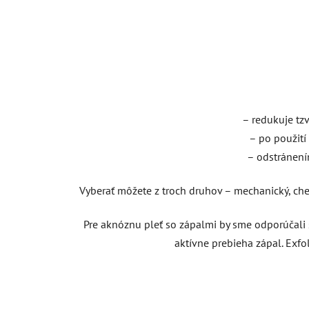
– redukuje tzv
– po použití
– odstránení
Vyberať môžete z troch druhov – mechanický, chem
Pre aknóznu pleť so zápalmi by sme odporúčali 
aktívne prebieha zápal. Exfo