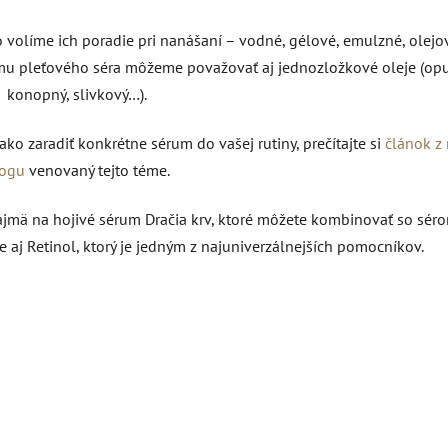
 volíme ich poradie pri nanášaní – vodné, gélové, emulzné, olejov
ormu pleťového séra môžeme považovať aj jednozložkové oleje (op
konopný, slivkový…).
ako zaradiť konkrétne sérum do vašej rutiny, prečítajte si
článok z
logu
venovaný tejto téme.
ajmä na hojivé sérum Dračia krv, ktoré môžete kombinovať so sér
 aj Retinol, ktorý je jedným z najuniverzálnejších pomocníkov.