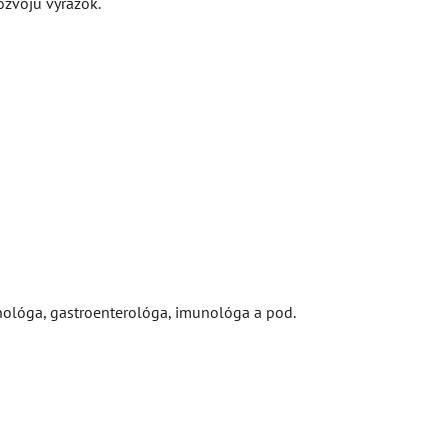
rozvoju vyrážok.
nológa, gastroenterológa, imunológa a pod.