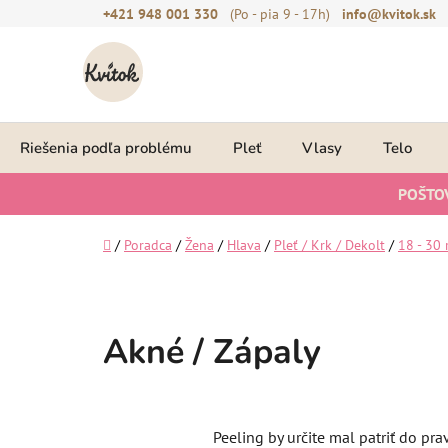
Prejsť
+421 948 001 330
(Po - pia 9 - 17h)
info@kvitok.sk
na
obsah
Riešenia podľa problému
Pleť
Vlasy
Telo
POŠTO
Domov
/
Poradca
/
Žena
/
Hlava
/
Pleť / Krk / Dekolt
/
18 - 30 
Akné / Zápaly
Peeling by určite mal patriť do pra