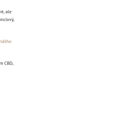
é, ale
unciový,
 nášho
om CBD,