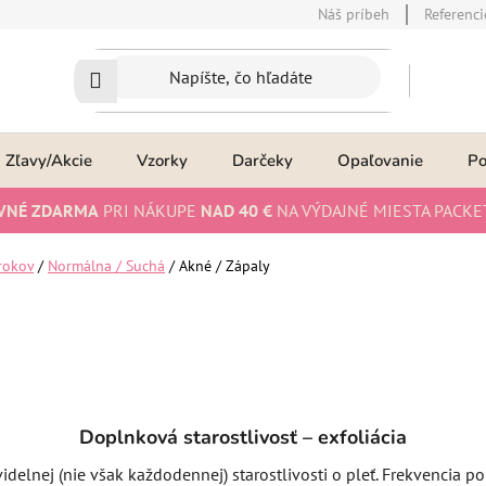
Náš príbeh
Referenci
Zľavy/Akcie
Vzorky
Darčeky
Opaľovanie
P
VNÉ ZDARMA
PRI NÁKUPE
NAD 40 €
NA VÝDAJNÉ MIESTA PACKE
rokov
/
Normálna / Suchá
/
Akné / Zápaly
Doplnková starostlivosť – exfoliácia
videlnej (nie však každodennej) starostlivosti o pleť. Frekvencia po