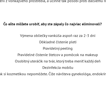
érií z vonkajšieho prostredia, a účinne tak pôsobí proti ďalšiemu 
Čo ešte môžete urobiť, aby ste zápaly čo najviac eliminovali?
Výmena obliečky vankúša aspoň raz za 2-3 dni
Dôkladné čistenie pleti
Pravidelný peeling
Pravidelné čistenie štetcov a pomôcok na makeup
Osobitný uteráčik na tvár, ktorý treba meniť každý deň
Dezinfekcia mobilu
nak si kozmetikou nepomôžete. Čiže návšteva gynekológa, endokri