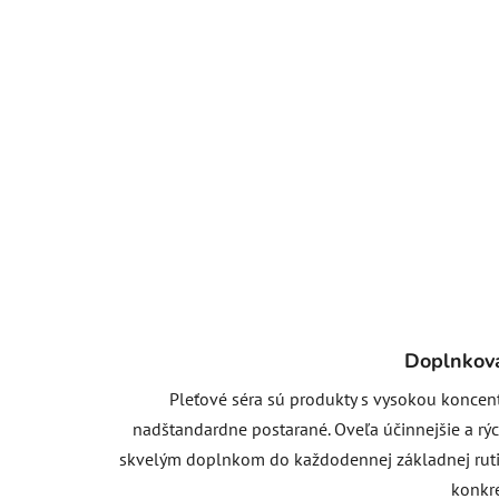
Doplnková
Pleťové séra sú produkty s vysokou koncent
nadštandardne postarané. Oveľa účinnejšie a rýc
skvelým doplnkom do každodennej základnej rutiny
konkr