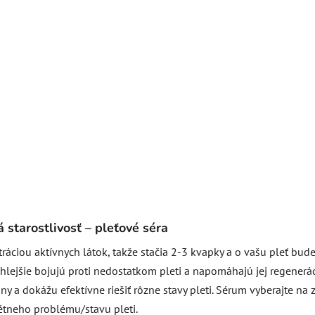
 starostlivosť – pleťové séra
ráciou aktívnych látok, takže stačia 2-3 kvapky a o vašu pleť bud
hlejšie bojujú proti nedostatkom pleti a napomáhajú jej regenerác
 a dokážu efektívne riešiť rôzne stavy pleti. Sérum vyberajte na 
étneho problému/stavu pleti.