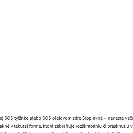
ej SOS tyčinke alebo SOS olejovom sére Stop akné – naneste večer
 akné v tekutej forme, ktorá zabraňuje rozškrabaniu či prasknutiu