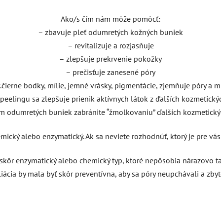
Ako/s čím nám môže pomôcť:
– zbavuje pleť odumretých kožných buniek
– revitalizuje a rozjasňuje
– zlepšuje prekrvenie pokožky
– prečisťuje zanesené póry
.čierne bodky, mílie, jemné vrásky, pigmentácie, zjemňuje póry a m
 peelingu sa zlepšuje prienik aktívnych látok z ďalších kozmetick
m odumretých buniek zabránite “žmolkovaniu” ďalších kozmetick
ický alebo enzymatický. Ak sa neviete rozhodnúť, ktorý je pre vás 
skôr enzymatický alebo chemický typ, ktoré nepôsobia nárazovo tak
liácia by mala byť skôr preventívna, aby sa póry neupchávali a zbyt