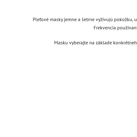
Pleťové masky jemne a šetrne vyživujú pokožku, up
Frekvencia používania
Masku vyberajte na základe konkrétneho