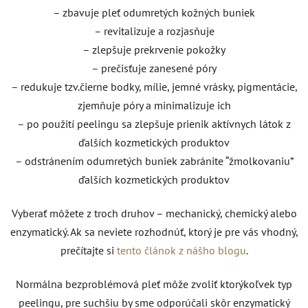
– zbavuje pleť odumretých kožných buniek
– revitalizuje a rozjasňuje
– zlepšuje prekrvenie pokožky
– prečisťuje zanesené póry
– redukuje tzv.čierne bodky, mílie, jemné vrásky, pigmentácie,
zjemňuje póry a minimalizuje ich
– po použití peelingu sa zlepšuje prienik aktívnych látok z
ďalších kozmetických produktov
– odstránením odumretých buniek zabránite “žmolkovaniu”
ďalších kozmetických produktov
Vyberať môžete z troch druhov – mechanický, chemický alebo
enzymatický. Ak sa neviete rozhodnúť, ktorý je pre vás vhodný,
prečítajte si
tento článok z nášho blogu
.
Normálna bezproblémová pleť môže zvoliť ktorýkoľvek typ
peelingu, pre suchšiu by sme odporúčali skôr enzymatický