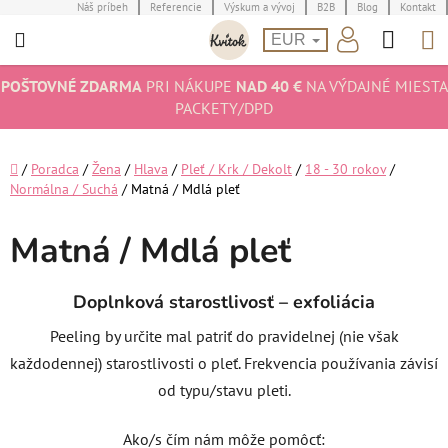
Prejsť
Náš príbeh
Referencie
Výskum a vývoj
B2B
Blog
Kontakt
Hľad
N
na
EUR
obsah
K
POŠTOVNÉ ZDARMA
PRI NÁKUPE
NAD 40 €
NA VÝDAJNÉ MIESTA
PACKETY/DPD
Domov
/
Poradca
/
Žena
/
Hlava
/
Pleť / Krk / Dekolt
/
18 - 30 rokov
/
Normálna / Suchá
/
Matná / Mdlá pleť
Matná / Mdlá pleť
Doplnková starostlivosť – exfoliácia
Peeling by určite mal patriť do pravidelnej (nie však
každodennej) starostlivosti o pleť. Frekvencia používania závisí
od typu/stavu pleti.
Ako/s čím nám môže pomôcť: