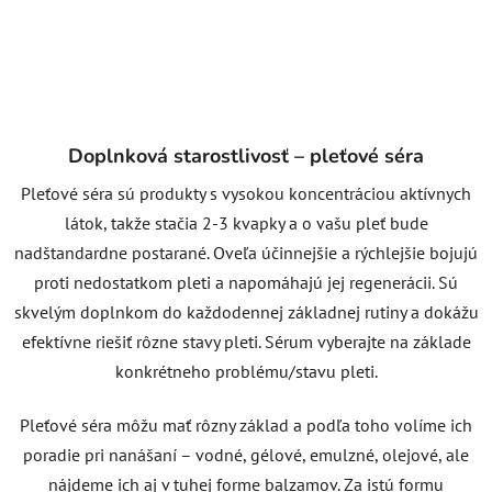
Doplnková starostlivosť – pleťové séra
Pleťové séra sú produkty s vysokou koncentráciou aktívnych
látok, takže stačia 2-3 kvapky a o vašu pleť bude
nadštandardne postarané. Oveľa účinnejšie a rýchlejšie bojujú
proti nedostatkom pleti a napomáhajú jej regenerácii. Sú
skvelým doplnkom do každodennej základnej rutiny a dokážu
efektívne riešiť rôzne stavy pleti. Sérum vyberajte na základe
konkrétneho problému/stavu pleti.
Pleťové séra môžu mať rôzny základ a podľa toho volíme ich
poradie pri nanášaní – vodné, gélové, emulzné, olejové, ale
nájdeme ich aj v tuhej forme balzamov. Za istú formu