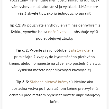
vám vyhovuje tak, ako ste si ju vyskladali. Máme pre
vás 3 skvelé tipy, ako ju jednoducho upraviť.
Tip č.1:
Ak používate a vyhovuje vám náš denný krém z
Kvitku, vymeňte ho za
nočnú verziu
– obsahuje vyšší
podiel olejovej zložky.
Tip č. 2:
Vyberte si svoj obľúbený
pleťový olej
a
primiešajte 2 kvapky do hydratačného pleťového
krému, alebo ho naneste na záver ako poslednú vrstvu.
Vyskúšať môžete napr. šípkový či kávový olej.
Tip č. 3:
Šľahané pleťové krémy
sú ideálne ako
posledná vrstva po hydratačnom kréme pre zvýšenú
ochranu pred mrazom. Vyskúšať môžete napr. mangový
krém.