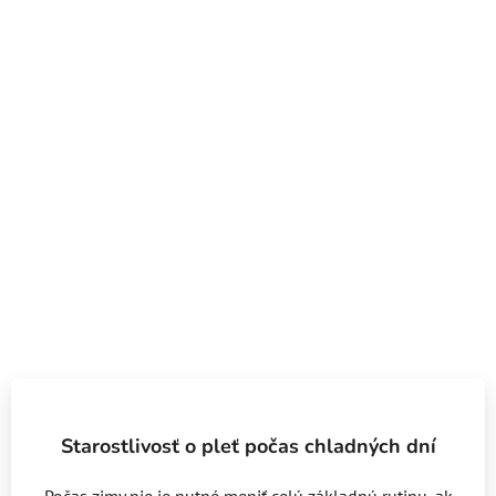
Starostlivosť o pleť počas chladných dní
Počas zimy nie je nutné meniť celú základnú rutinu, ak