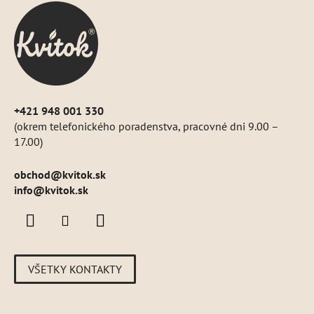
ä
t
i
e
+421 948 001 330
(okrem telefonického poradenstva, pracovné dni 9.00 –
17.00)
obchod
@
kvitok.sk
info@kvitok.sk
VŠETKY KONTAKTY