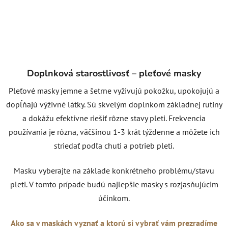
Doplnková starostlivosť – pleťové masky
Pleťové masky jemne a šetrne vyživujú pokožku, upokojujú a
dopĺňajú výživné látky. Sú skvelým doplnkom základnej rutiny
a dokážu efektívne riešiť rôzne stavy pleti. Frekvencia
používania je rôzna, väčšinou 1-3 krát týždenne a môžete ich
striedať podľa chuti a potrieb pleti.
Masku vyberajte na základe konkrétneho problému/stavu
pleti. V tomto prípade budú najlepšie masky s rozjasňujúcim
účinkom.
Ako sa v maskách vyznať a ktorú si vybrať vám prezradíme