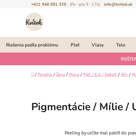
Prejsť
+421 948 001 330
(Po - pia 9 - 17h)
info@kvitok.sk
na
obsah
Riešenia podľa problému
Pleť
Vlasy
Telo
POŠTO
Domov
/
Poradca
/
Žena
/
Hlava
/
Pleť / Krk / Dekolt
/
40+
/
Ma
Pigmentácie / Mílie / 
Peeling by určite mal patriť do pra