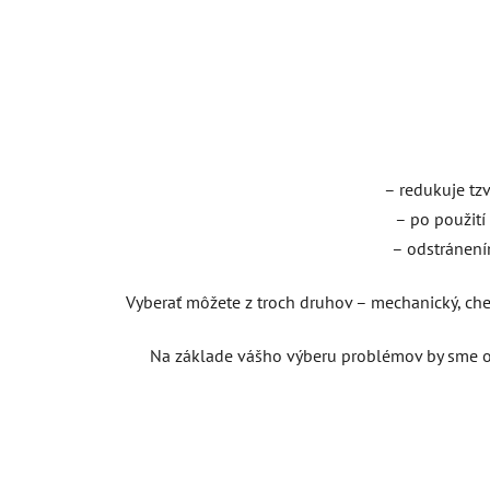
– redukuje tzv
– po použití
– odstránení
Vyberať môžete z troch druhov – mechanický, chem
Na základe vášho výberu problémov by sme od