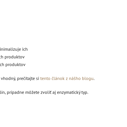
inimalizuje ich
ých produktov
ých produktov
vhodný, prečítajte si
tento článok z nášho blogu
.
, prípadne môžete zvoliť aj enzymatický typ.