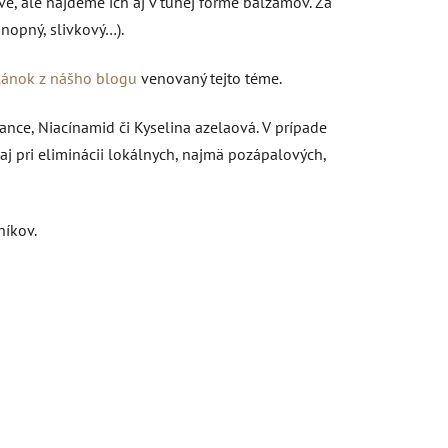
é, ale nájdeme ich aj v tuhej forme balzamov. Za
nopný, slivkový…).
lánok z nášho blogu
venovaný tejto téme.
ance, Niacínamid či Kyselina azelaová. V prípade
aj pri eliminácii lokálnych, najmä pozápalových,
níkov.