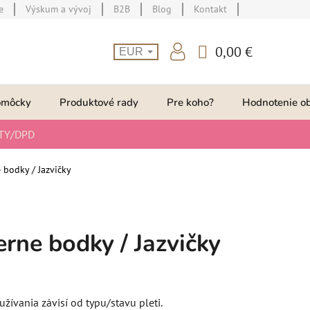
e
Výskum a vývoj
B2B
Blog
Kontakt
0,00 €
EUR
NÁKUPNÝ
KOŠÍK
omôcky
Produktové rady
Pre koho?
Hodnotenie o
TY/DPD
 bodky / Jazvičky
erne bodky / Jazvičky
užívania závisí od typu/stavu pleti.