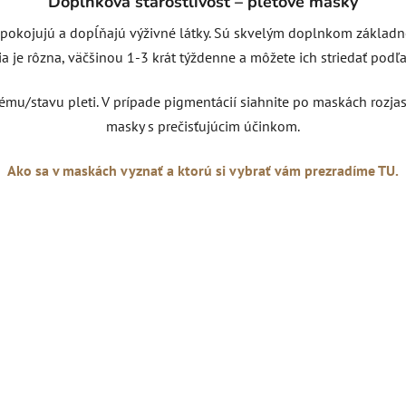
Doplnková starostlivosť – pleťové masky
okojujú a dopĺňajú výživné látky. Sú skvelým doplnkom základnej r
 je rôzna, väčšinou 1-3 krát týždenne a môžete ich striedať podľa 
mu/stavu pleti. V prípade pigmentácií siahnite po maskách rozjas
masky s prečisťujúcim účinkom.
Ako sa v maskách vyznať a ktorú si vybrať vám prezradíme TU.