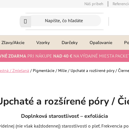
Náš príbeh
Referenci
Zľavy/Akcie
Vzorky
Darčeky
Opaľovanie
P
VNÉ ZDARMA
PRI NÁKUPE
NAD 40 €
NA VÝDAJNÉ MIESTA PACKE
stná / Zmiešaná
/
Pigmentácie / Mílie / Upchaté a rozšírené póry / Čierne
Upchaté a rozšírené póry / Či
Doplnková starostlivosť – exfoliácia
videlnej (nie však každodennej) starostlivosti o pleť. Frekvencia po