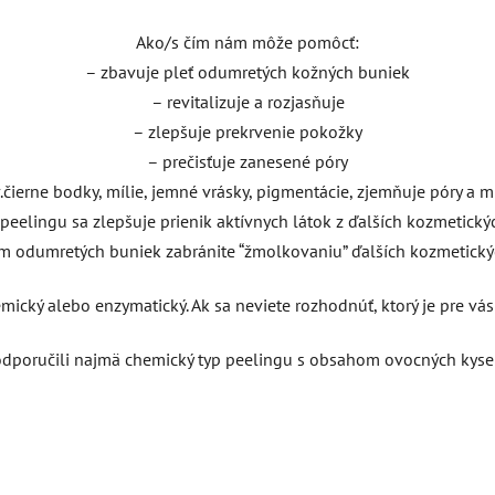
Ako/s čím nám môže pomôcť:
– zbavuje pleť odumretých kožných buniek
– revitalizuje a rozjasňuje
– zlepšuje prekrvenie pokožky
– prečisťuje zanesené póry
.čierne bodky, mílie, jemné vrásky, pigmentácie, zjemňuje póry a m
 peelingu sa zlepšuje prienik aktívnych látok z ďalších kozmetick
m odumretých buniek zabránite “žmolkovaniu” ďalších kozmetick
ický alebo enzymatický. Ak sa neviete rozhodnúť, ktorý je pre vás 
poručili najmä chemický typ peelingu s obsahom ovocných kyselín