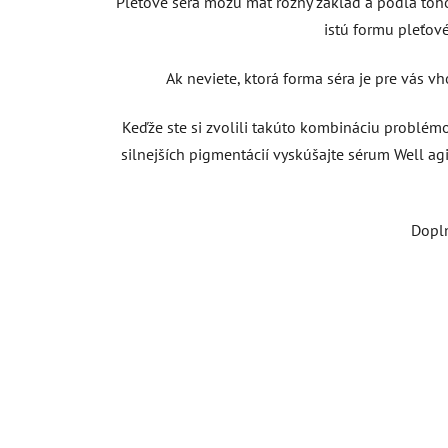
Pleťové séra môžu mať rôzny základ a podľa toho
istú formu pleťov
Ak neviete, ktorá forma séra je pre vás vh
Keďže ste si zvolili takúto kombináciu problémo
silnejších pigmentácií vyskúšajte sérum Well ag
Dopln