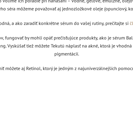
 volíme ich poradie pri nanášaní – vodné, gélové, emulzné, olejov
ého séra môžeme považovať aj jednozložkové oleje (opunciový, ko
odná, a ako zaradiť konkrétne sérum do vašej rutiny, prečítajte si
č
v, fungovať by mohli opäť prečisťujúce produkty, ako je sérum Bal
ing.
Vyskúšať tiež môžete Tekutú náplasť na akné, ktorá je vhodná 
pigmentácií.
iť môžete aj Retinol, ktorý je jedným z najuniverzálnejších pomoc