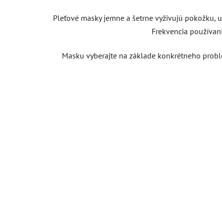
Pleťové masky jemne a šetrne vyživujú pokožku, up
Frekvencia používania
Masku vyberajte na základe konkrétneho problé