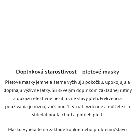
Doplnková starostlivosť – pleťové masky
Pleťové masky jemne a šetrne vyživujú pokožku, upokojujú a
dopĺňajú výživné látky. Sú skvelým doplnkom základnej rutiny
a dokážu efektívne riešiť rôzne stavy pleti. Frekvencia
používania je rôzna, väčšinou 1-3 krát týždenne a môžete ich
striedať podľa chuti a potrieb pleti.
Masku vyberajte na základe konkrétneho problému/stavu