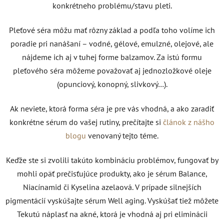
konkrétneho problému/stavu pleti.
Pleťové séra môžu mať rôzny základ a podľa toho volíme ich
poradie pri nanášaní – vodné, gélové, emulzné, olejové, ale
nájdeme ich aj v tuhej forme balzamov. Za istú formu
pleťového séra môžeme považovať aj jednozložkové oleje
(opunciový, konopný, slivkový…).
Ak neviete, ktorá forma séra je pre vás vhodná, a ako zaradiť
konkrétne sérum do vašej rutiny, prečítajte si
článok z nášho
blogu
venovaný tejto téme.
Keďže ste si zvolili takúto kombináciu problémov, fungovať by
mohli opäť prečisťujúce produkty, ako je sérum Balance,
Niacínamid či Kyselina azelaová. V prípade silnejších
pigmentácií vyskúšajte sérum Well aging.
Vyskúšať tiež môžete
Tekutú náplasť na akné, ktorá je vhodná aj pri eliminácii