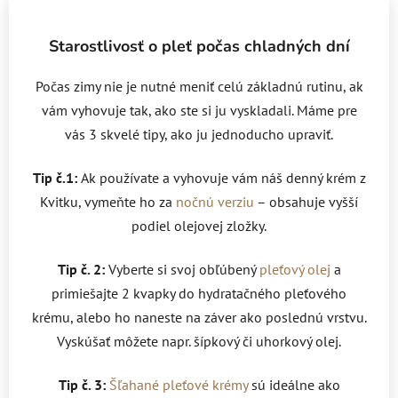
Starostlivosť o pleť počas chladných dní
Počas zimy nie je nutné meniť celú základnú rutinu, ak
vám vyhovuje tak, ako ste si ju vyskladali. Máme pre
vás 3 skvelé tipy, ako ju jednoducho upraviť.
Tip č.1:
Ak používate a vyhovuje vám náš denný krém z
Kvitku, vymeňte ho za
nočnú verziu
– obsahuje vyšší
podiel olejovej zložky.
Tip č. 2:
Vyberte si svoj obľúbený
pleťový olej
a
primiešajte 2 kvapky do hydratačného pleťového
krému, alebo ho naneste na záver ako poslednú vrstvu.
Vyskúšať môžete napr. šípkový či uhorkový olej.
Tip č. 3:
Šľahané pleťové krémy
sú ideálne ako