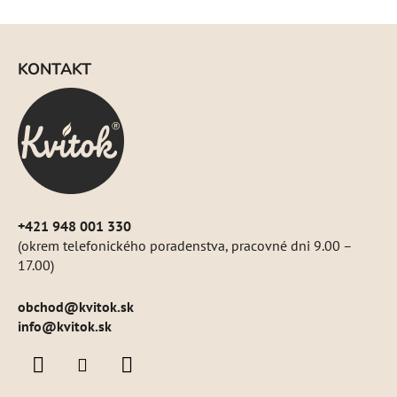
Z
á
KONTAKT
p
ä
t
i
e
+421 948 001 330
(okrem telefonického poradenstva, pracovné dni 9.00 –
17.00)
obchod
@
kvitok.sk
info@kvitok.sk