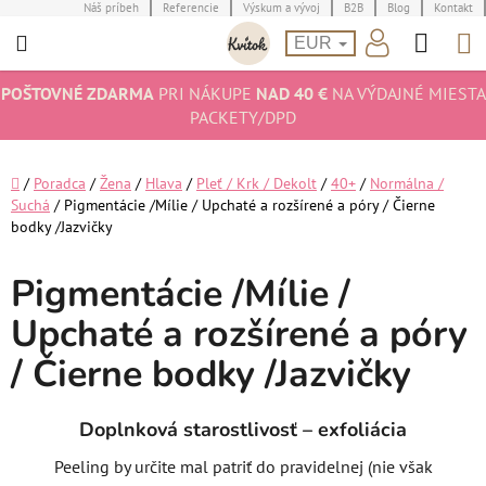
Prejsť
Náš príbeh
Referencie
Výskum a vývoj
B2B
Blog
Kontakt
Hľad
N
na
EUR
obsah
K
POŠTOVNÉ ZDARMA
PRI NÁKUPE
NAD 40 €
NA VÝDAJNÉ MIESTA
PACKETY/DPD
Domov
/
Poradca
/
Žena
/
Hlava
/
Pleť / Krk / Dekolt
/
40+
/
Normálna /
Suchá
/
Pigmentácie /Mílie / Upchaté a rozšírené a póry / Čierne
bodky /Jazvičky
Pigmentácie /Mílie /
Upchaté a rozšírené a póry
/ Čierne bodky /Jazvičky
Doplnková starostlivosť – exfoliácia
Peeling by určite mal patriť do pravidelnej (nie však