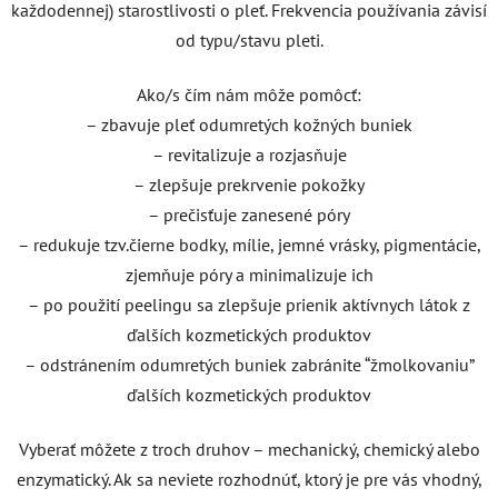
každodennej) starostlivosti o pleť. Frekvencia používania závisí
od typu/stavu pleti.
Ako/s čím nám môže pomôcť:
– zbavuje pleť odumretých kožných buniek
– revitalizuje a rozjasňuje
– zlepšuje prekrvenie pokožky
– prečisťuje zanesené póry
– redukuje tzv.čierne bodky, mílie, jemné vrásky, pigmentácie,
zjemňuje póry a minimalizuje ich
– po použití peelingu sa zlepšuje prienik aktívnych látok z
ďalších kozmetických produktov
– odstránením odumretých buniek zabránite “žmolkovaniu”
ďalších kozmetických produktov
Vyberať môžete z troch druhov – mechanický, chemický alebo
enzymatický. Ak sa neviete rozhodnúť, ktorý je pre vás vhodný,