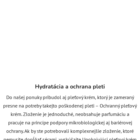
Hydratácia a ochrana pleti
Do našej ponuky pribudol aj pleťový krém, ktorý je zameraný
presne na potreby takejto poškodenej pleti – Ochranný pleťový
krém. Zloženie je jednoduché, neobsahuje parfumáciu a
pracuje na princípe podpory mikrobiologickej aj bariérovej
ochrany. Ak by ste potrebovali komplexnejšie zloženie, ktoré
nemusíte dopĺňať sérami, vyskúšajte Upokojujúci pleťový krém