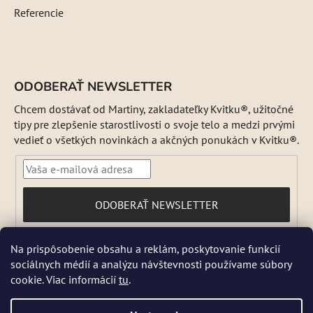
Referencie
ODOBERAŤ NEWSLETTER
Chcem dostávať od Martiny, zakladateľky Kvitku®, užitočné
tipy pre zlepšenie starostlivosti o svoje telo a medzi prvými
vedieť o všetkých novinkách a akčných ponukách v Kvitku®.
PRIHLÁSIŤ
ODOBERAŤ NEWSLETTER
SA
Vložením e-mailu súhlasíte s
Na prispôsobenie obsahu a reklám, poskytovanie funkcií
podmienkami ochrany osobných údajov
sociálnych médií a analýzu návštevnosti používame súbory
DŇA 5 a 6 AUGUSTA NEBUDEME ODOSIELAŤ ŽIADNE ZÁSIELKY. ☀️
cookie. Viac informácií
tu
.
Letná prevádzka: Počas horúcich dní chránime kvalitu našich výrobkov,
preto sa môže dodanie mierne predĺžiť. V piatky zásielky neodosielame.
Pri extrémnych horúčavách môžeme odoslanie dočasne pozastaviť.