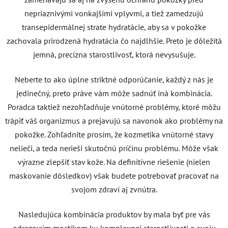
nepriaznivými vonkajšími vplyvmi, a tiež zamedzujú
transepidermálnej strate hydratácie, aby sa v pokožke
zachovala prirodzená hydratácia čo najdlhšie. Preto je dôležitá
jemná, precízna starostlivosť, ktorá nevysušuje.
Neberte to ako úplne striktné odporúčanie, každý z nás je
jedinečný, preto práve vám môže sadnúť iná kombinácia.
Poradca taktiež nezohľadňuje vnútorné problémy, ktoré môžu
trápiť váš organizmus a prejavujú sa navonok ako problémy na
pokožke. Zohľadnite prosím, že kozmetika vnútorné stavy
nelieči, a teda nerieši skutočnú príčinu problému. Môže však
výrazne zlepšiť stav kože. Na definitívne riešenie (nielen
maskovanie dôsledkov) však budete potrebovať pracovať na
svojom zdraví aj zvnútra.
Nasledujúca kombinácia produktov by mala byť pre vás
odrazovým mostíkom ku komplexnej starostlivosti o svoju