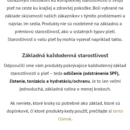
pleť na ceste ku krajšej a zdravšej pokožke. Boli vybrané na
základe skúseností našich zákazníkov s týmito problémami a
najviac im sedia. Produkty nie sú rozdelené na základnú a
prémiovú starostlivosť, ako u ostatných typov pleti.
Starostlivosť o vašu pleť by mohla vyzerať napríklad takto.
Základná každodenná starostlivosť
Odporučili sme vám produkty pokrývajúce každodenný základ
starostlivosti o pleť – teda
odlíčenie (odstránenie SPF),
čistenie, tonizáciu a hydratáciu/ochranu.
Je to len veľmi
jednoduchá, základná rutina o menej krokoch.
Ak neviete, ktoré kroky sú potrebné ako základ, ktoré sú
doplnkové, či ktoré produkty kedy použiť, prečítajte si
tento
článok
.