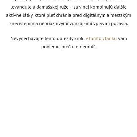
levandule a damašskej ruže + sa v nej kombinujú ďalšie
aktívne látky, ktoré pleť chránia pred digitálnym a mestským
znečistením a nepriaznivými vonkajšími vplyvmi počasia.
Nevynechávajte tento dôležitý krok,
v tomto článku
vám
povieme, prečo to nerobiť.