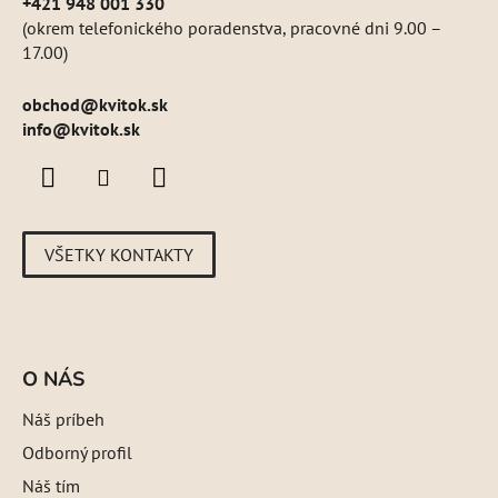
+421 948 001 330
(okrem telefonického poradenstva, pracovné dni 9.00 –
17.00)
obchod
@
kvitok.sk
info@kvitok.sk
VŠETKY KONTAKTY
O NÁS
Náš príbeh
Odborný profil
Náš tím