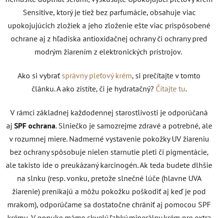
Sensitive, ktorý je tiež bez parfumácie, obsahuje viac
upokojujúcich zložiek a jeho zloženie ešte viac prispôsobené
ochrane aj z hľadiska antioxidačnej ochrany či ochrany pred
modrým žiarením z elektronických prístrojov.
Ako si vybrať
správny pleťový krém
, si prečítajte v tomto
článku. A ako zistíte, či je hydratačný?
Čítajte tu
.
V rámci základnej každodennej starostlivosti je odporúčaná
aj
SPF ochrana
. Slniečko je samozrejme zdravé a potrebné, ale
v rozumnej miere. Nadmerné vystavenie pokožky UV žiareniu
bez ochrany spôsobuje nielen starnutie pleti či pigmentácie,
ale takisto ide o preukázaný karcinogén. Ak teda budete dlhšie
na slnku (resp. vonku, pretože slnečné lúče (hlavne UVA
žiarenie) prenikajú a môžu pokožku poškodiť aj keď je pod
mrakom), odporúčame sa dostatočne chrániť aj pomocou SPF
krému. V ponuke máme skvelý ľahký minerálny krém pre extra