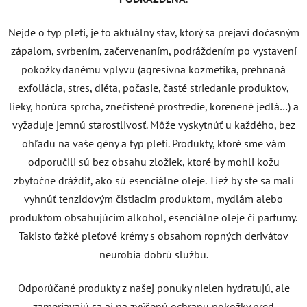
Nejde o typ pleti, je to aktuálny stav, ktorý sa prejaví dočasným
zápalom, svrbením, začervenaním, podráždením po vystavení
pokožky danému vplyvu (agresívna kozmetika, prehnaná
exfoliácia, stres, diéta, počasie, časté striedanie produktov,
lieky, horúca sprcha, znečistené prostredie, korenené jedlá…) a
vyžaduje jemnú starostlivosť. Môže vyskytnúť u každého, bez
ohľadu na vaše gény a typ pleti. Produkty, ktoré sme vám
odporučili sú bez obsahu zložiek, ktoré by mohli kožu
zbytočne dráždiť, ako sú esenciálne oleje. Tiež by ste sa mali
vyhnúť tenzidovým čistiacim produktom, mydlám alebo
produktom obsahujúcim alkohol, esenciálne oleje či parfumy.
Takisto ťažké pleťové krémy s obsahom ropných derivátov
neurobia dobrú službu.
Odporúčané produkty z našej ponuky nielen hydratujú, ale
zameriavajú sa aj na zvýšenú ochranu pokožky pred