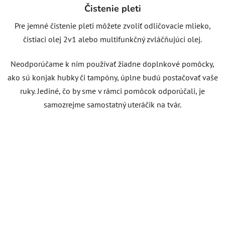
Čistenie pleti
Pre jemné čistenie pleti môžete zvoliť odličovacie mlieko,
čistiaci olej 2v1 alebo multifunkčný zvláčňujúci olej.
Neodporúčame k nim používať žiadne doplnkové pomôcky,
ako sú konjak hubky či tampóny, úplne budú postačovať vaše
ruky. Jediné, čo by sme v rámci pomôcok odporúčali, je
samozrejme samostatný uteráčik na tvár.