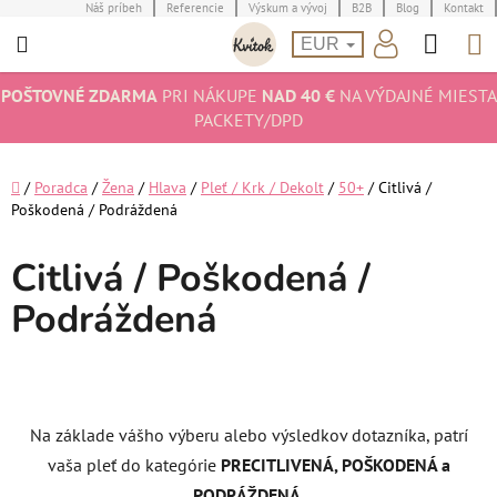
Prejsť
Náš príbeh
Referencie
Výskum a vývoj
B2B
Blog
Kontakt
Hľad
N
na
EUR
obsah
K
POŠTOVNÉ ZDARMA
PRI NÁKUPE
NAD 40 €
NA VÝDAJNÉ MIESTA
PACKETY/DPD
Domov
/
Poradca
/
Žena
/
Hlava
/
Pleť / Krk / Dekolt
/
50+
/
Citlivá /
Poškodená / Podráždená
Citlivá / Poškodená /
Podráždená
Na základe vášho výberu alebo výsledkov dotazníka, patrí
vaša pleť do kategórie
PRECITLIVENÁ, POŠKODENÁ a
PODRÁŽDENÁ
.