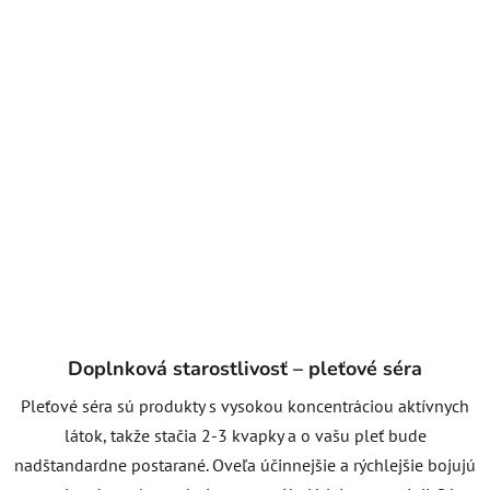
Doplnková starostlivosť – pleťové séra
Pleťové séra sú produkty s vysokou koncentráciou aktívnych
látok, takže stačia 2-3 kvapky a o vašu pleť bude
nadštandardne postarané. Oveľa účinnejšie a rýchlejšie bojujú