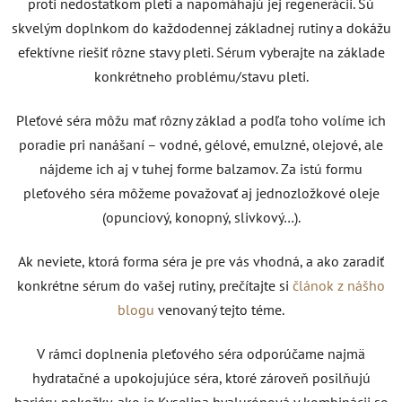
proti nedostatkom pleti a napomáhajú jej regenerácii. Sú
skvelým doplnkom do každodennej základnej rutiny a dokážu
efektívne riešiť rôzne stavy pleti. Sérum vyberajte na základe
konkrétneho problému/stavu pleti.
Pleťové séra môžu mať rôzny základ a podľa toho volíme ich
poradie pri nanášaní – vodné, gélové, emulzné, olejové, ale
nájdeme ich aj v tuhej forme balzamov. Za istú formu
pleťového séra môžeme považovať aj jednozložkové oleje
(opunciový, konopný, slivkový…).
Ak neviete, ktorá forma séra je pre vás vhodná, a ako zaradiť
konkrétne sérum do vašej rutiny, prečítajte si
článok z nášho
blogu
venovaný tejto téme.
V rámci doplnenia pleťového séra odporúčame najmä
hydratačné a upokojujúce séra, ktoré zároveň posilňujú
bariéru pokožky, ako je Kyselina hyalurónová v kombinácii so