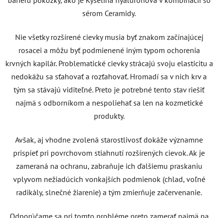
sérom Ceramidy.
Nie všetky rozšírené cievky musia byť znakom začínajúcej
rosacei a môžu byť podmienené iným typom ochorenia
krvných kapilár. Problematické cievky strácajú svoju elasticitu a
nedokážu sa sťahovať a rozťahovať. Hromadí sa v nich krv a
tým sa stávajú viditeľné. Preto je potrebné tento stav riešiť
najmä s odborníkom a nespoliehať sa len na kozmetické
produkty.
Avšak, aj vhodne zvolená starostlivosť dokáže významne
prispieť pri povrchovom stiahnutí rozšírených cievok. Ak je
zameraná na ochranu, zabraňuje ich ďalšiemu praskaniu
vplyvom nežiadúcich vonkajších podmienok (chlad, voľné
radikály, slnečné žiarenie) a tým zmierňuje začervenanie.
Odporúčame sa pri tomto probléme preto zamerať najmä na