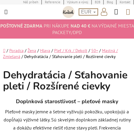
Prejsť
Náš príbeh
Referencie
Výskum a vývoj
B2B
Blog
Kontakt
Hľad
N
na
EUR
obsah
K
POŠTOVNÉ ZDARMA
PRI NÁKUPE
NAD 40 €
NA VÝDAJNÉ MIESTA
PACKETY/DPD
Domov
/
Poradca
/
Žena
/
Hlava
/
Pleť / Krk / Dekolt
/
50+
/
Mastná /
Zmiešaná
/
Dehydratácia / Sťahovanie pleti / Rozšírené cievky
Dehydratácia / Sťahovanie
pleti / Rozšírené cievky
Doplnková starostlivosť – pleťové masky
Pleťové masky jemne a šetrne vyživujú pokožku, upokojujú a
dopĺňajú výživné látky. Sú skvelým doplnkom základnej rutiny
a dokážu efektívne riešiť rôzne stavy pleti. Frekvencia