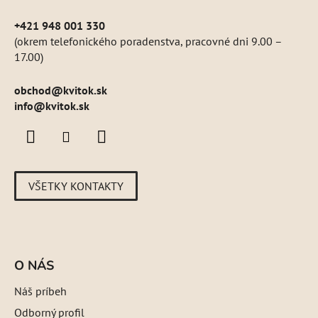
+421 948 001 330
(okrem telefonického poradenstva, pracovné dni 9.00 –
17.00)
obchod
@
kvitok.sk
info@kvitok.sk
VŠETKY KONTAKTY
O NÁS
Náš príbeh
Odborný profil