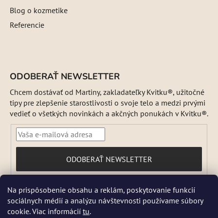
Blog o kozmetike
Referencie
ODOBERAŤ NEWSLETTER
Chcem dostávať od Martiny, zakladateľky Kvitku®, užitočné
tipy pre zlepšenie starostlivosti o svoje telo a medzi prvými
vedieť o všetkých novinkách a akčných ponukách v Kvitku®.
PRIHLÁSIŤ
ODOBERAŤ NEWSLETTER
SA
Vložením e-mailu súhlasíte s
Na prispôsobenie obsahu a reklám, poskytovanie funkcií
podmienkami ochrany osobných údajov
sociálnych médií a analýzu návštevnosti používame súbory
DŇA 5 a 6 AUGUSTA NEBUDEME ODOSIELAŤ ŽIADNE ZÁSIELKY. ☀️
cookie. Viac informácií
tu
.
Letná prevádzka: Počas horúcich dní chránime kvalitu našich výrobkov,