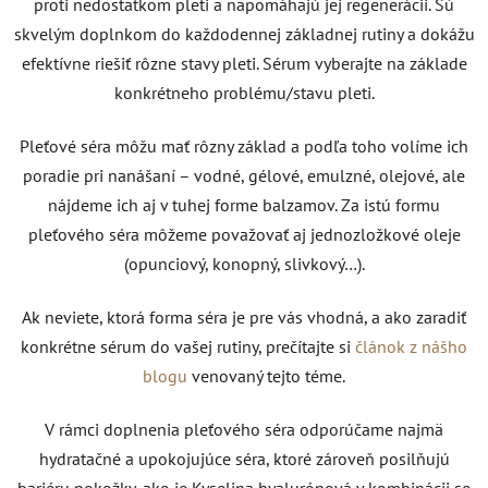
proti nedostatkom pleti a napomáhajú jej regenerácii. Sú
skvelým doplnkom do každodennej základnej rutiny a dokážu
efektívne riešiť rôzne stavy pleti. Sérum vyberajte na základe
konkrétneho problému/stavu pleti.
Pleťové séra môžu mať rôzny základ a podľa toho volíme ich
poradie pri nanášaní – vodné, gélové, emulzné, olejové, ale
nájdeme ich aj v tuhej forme balzamov. Za istú formu
pleťového séra môžeme považovať aj jednozložkové oleje
(opunciový, konopný, slivkový…).
Ak neviete, ktorá forma séra je pre vás vhodná, a ako zaradiť
konkrétne sérum do vašej rutiny, prečítajte si
článok z nášho
blogu
venovaný tejto téme.
V rámci doplnenia pleťového séra odporúčame najmä
hydratačné a upokojujúce séra, ktoré zároveň posilňujú
bariéru pokožky, ako je Kyselina hyalurónová v kombinácii so