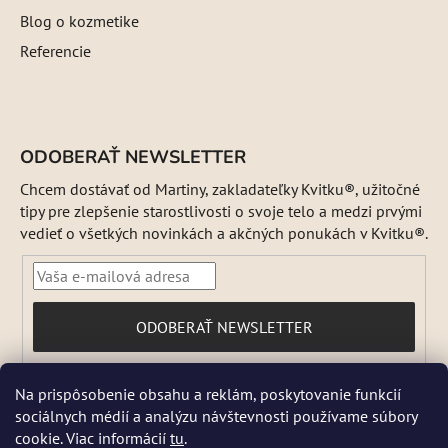
Blog o kozmetike
Referencie
ODOBERAŤ NEWSLETTER
Chcem dostávať od Martiny, zakladateľky Kvitku®, užitočné
tipy pre zlepšenie starostlivosti o svoje telo a medzi prvými
vedieť o všetkých novinkách a akčných ponukách v Kvitku®.
PRIHLÁSIŤ
ODOBERAŤ NEWSLETTER
SA
Vložením e-mailu súhlasíte s
Na prispôsobenie obsahu a reklám, poskytovanie funkcií
podmienkami ochrany osobných údajov
sociálnych médií a analýzu návštevnosti používame súbory
DŇA 5 a 6 AUGUSTA NEBUDEME ODOSIELAŤ ŽIADNE ZÁSIELKY. ☀️
cookie. Viac informácií
tu
.
Letná prevádzka: Počas horúcich dní chránime kvalitu našich výrobkov,