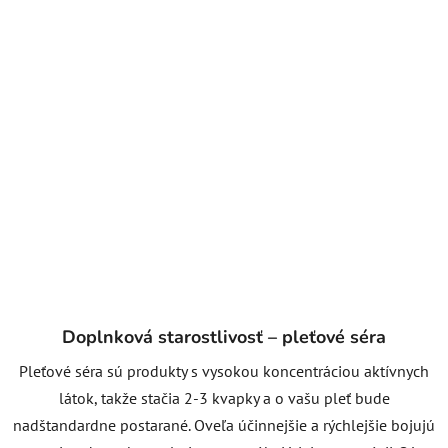
Doplnková starostlivosť – pleťové séra
Pleťové séra sú produkty s vysokou koncentráciou aktívnych
látok, takže stačia 2-3 kvapky a o vašu pleť bude
nadštandardne postarané. Oveľa účinnejšie a rýchlejšie bojujú