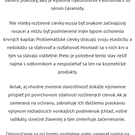
sérom Ceramidy.
Nie všetky rozšírené cievky musia byť znakom začínajúcej
rosacei a môžu byť podmienené iným typom ochorenia
krvných kapilár. Problematické cievky strácajú svoju elasticitu a
nedokážu sa sťahovať a rozťahovať. Hromadí sa v nich krv a
tým sa stávajú viditeľné. Preto je potrebné tento stav riešiť
najmä s odborníkom a nespoliehať sa len na kozmetické
produkty.
Avšak, aj vhodne zvolená starostlivosť dokáže významne
prispieť pri povrchovom stiahnutí rozšírených cievok. Ak je
zameraná na ochranu, zabraňuje ich ďalšiemu praskaniu
vplyvom nežiadúcich vonkajších podmienok (chlad, voľné
radikály, slnečné žiarenie) a tým zmierňuje začervenanie.
Odporúčame sa pri tomto probléme preto zamerať najmä na