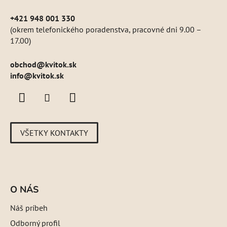
+421 948 001 330
(okrem telefonického poradenstva, pracovné dni 9.00 –
17.00)
obchod
@
kvitok.sk
info@kvitok.sk
VŠETKY KONTAKTY
O NÁS
Náš príbeh
Odborný profil