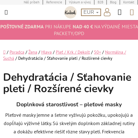
Prejsť
Náš príbeh
Referencie
Výskum a vývoj
B2B
Blog
Kontakt
Hľad
N
na
EUR
obsah
K
POŠTOVNÉ ZDARMA
PRI NÁKUPE
NAD 40 €
NA VÝDAJNÉ MIESTA
PACKETY/DPD
Domov
/
Poradca
/
Žena
/
Hlava
/
Pleť / Krk / Dekolt
/
50+
/
Normálna /
Suchá
/
Dehydratácia / Sťahovanie pleti / Rozšírené cievky
Dehydratácia / Sťahovanie
pleti / Rozšírené cievky
Doplnková starostlivosť – pleťové masky
Pleťové masky jemne a šetrne vyživujú pokožku, upokojujú a
dopĺňajú výživné látky. Sú skvelým doplnkom základnej rutiny
a dokážu efektívne riešiť rôzne stavy pleti. Frekvencia