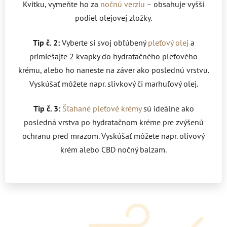
Kvitku, vymeňte ho za
nočnú verziu
– obsahuje vyšší
podiel olejovej zložky.
Tip č. 2:
Vyberte si svoj obľúbený
pleťový olej
a
primiešajte 2 kvapky do hydratačného pleťového
krému, alebo ho naneste na záver ako poslednú vrstvu.
Vyskúšať môžete napr. slivkový či marhuľový olej.
Tip č. 3:
Šľahané pleťové krémy
sú ideálne ako
posledná vrstva po hydratačnom kréme pre zvýšenú
ochranu pred mrazom. Vyskúšať môžete napr. olivový
krém alebo CBD nočný balzam.