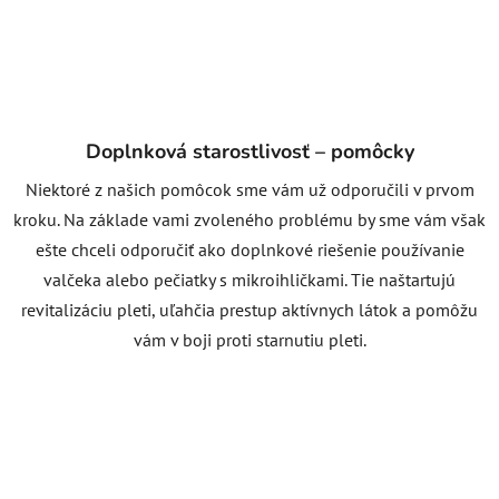
Doplnková starostlivosť – pomôcky
Niektoré z našich pomôcok sme vám už odporučili v prvom
kroku. Na základe vami zvoleného problému by sme vám však
ešte chceli odporučiť ako doplnkové riešenie používanie
valčeka alebo pečiatky s mikroihličkami. Tie naštartujú
revitalizáciu pleti, uľahčia prestup aktívnych látok a pomôžu
vám v boji proti starnutiu pleti.