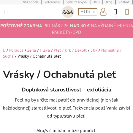
Prejsť
Náš príbeh
Referencie
Výskum a vývoj
B2B
Blog
Kontakt
Hľad
N
na
EUR
obsah
K
POŠTOVNÉ ZDARMA
PRI NÁKUPE
NAD 40 €
NA VÝDAJNÉ MIESTA
PACKETY/DPD
Domov
/
Poradca
/
Žena
/
Hlava
/
Pleť / Krk / Dekolt
/
50+
/
Normálna /
Suchá
/
Vrásky / Ochabnutá pleť
Vrásky / Ochabnutá pleť
Doplnková starostlivosť – exfoliácia
Peeling by určite mal patriť do pravidelnej (nie však
každodennej) starostlivosti o pleť. Frekvencia používania závisí
od typu/stavu pleti.
Ako/s čím nám môže pomôcť: