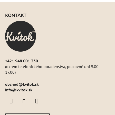
Z
á
KONTAKT
p
ä
t
i
e
+421 948 001 330
(okrem telefonického poradenstva, pracovné dni 9.00 –
17.00)
obchod
@
kvitok.sk
info@kvitok.sk