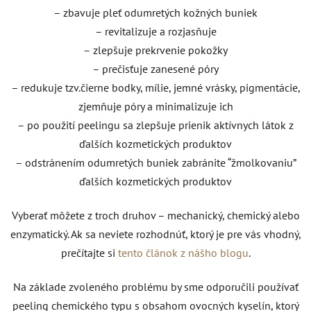
– zbavuje pleť odumretých kožných buniek
– revitalizuje a rozjasňuje
– zlepšuje prekrvenie pokožky
– prečisťuje zanesené póry
– redukuje tzv.čierne bodky, mílie, jemné vrásky, pigmentácie,
zjemňuje póry a minimalizuje ich
– po použití peelingu sa zlepšuje prienik aktívnych látok z
ďalších kozmetických produktov
– odstránením odumretých buniek zabránite “žmolkovaniu”
ďalších kozmetických produktov
Vyberať môžete z troch druhov – mechanický, chemický alebo
enzymatický. Ak sa neviete rozhodnúť, ktorý je pre vás vhodný,
prečítajte si
tento článok z nášho blogu
.
Na základe zvoleného problému by sme odporučili používať
peeling chemického typu s obsahom ovocných kyselín, ktorý