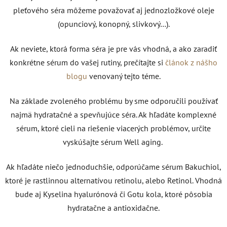
pleťového séra môžeme považovať aj jednozložkové oleje
(opunciový, konopný, slivkový…).
Ak neviete, ktorá forma séra je pre vás vhodná, a ako zaradiť
konkrétne sérum do vašej rutiny, prečítajte si
článok z nášho
blogu
venovaný tejto téme.
Na základe zvoleného problému by sme odporučili používať
najmä hydratačné a spevňujúce séra. Ak hľadáte komplexné
sérum, ktoré cieli na riešenie viacerých problémov, určite
vyskúšajte sérum Well aging.
Ak hľadáte niečo jednoduchšie, odporúčame sérum Bakuchiol,
ktoré je rastlinnou alternatívou retinolu, alebo Retinol. Vhodná
bude aj Kyselina hyalurónová či Gotu kola, ktoré pôsobia
hydratačne a antioxidačne.