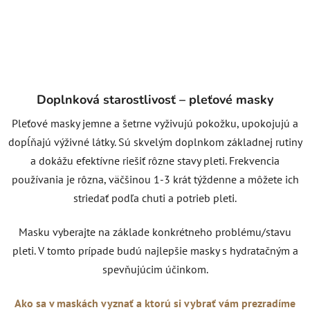
Doplnková starostlivosť – pleťové masky
Pleťové masky jemne a šetrne vyživujú pokožku, upokojujú a
dopĺňajú výživné látky. Sú skvelým doplnkom základnej rutiny
a dokážu efektívne riešiť rôzne stavy pleti. Frekvencia
používania je rôzna, väčšinou 1-3 krát týždenne a môžete ich
striedať podľa chuti a potrieb pleti.
Masku vyberajte na základe konkrétneho problému/stavu
pleti. V tomto prípade budú najlepšie masky s hydratačným a
spevňujúcim účinkom.
Ako sa v maskách vyznať a ktorú si vybrať vám prezradíme