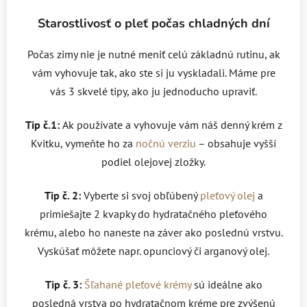
Starostlivosť o pleť počas chladných dní
Počas zimy nie je nutné meniť celú základnú rutinu, ak
vám vyhovuje tak, ako ste si ju vyskladali. Máme pre
vás 3 skvelé tipy, ako ju jednoducho upraviť.
Tip č.1:
Ak používate a vyhovuje vám náš denný krém z
Kvitku, vymeňte ho za
nočnú verziu
– obsahuje vyšší
podiel olejovej zložky.
Tip č. 2:
Vyberte si svoj obľúbený
pleťový olej
a
primiešajte 2 kvapky do hydratačného pleťového
krému, alebo ho naneste na záver ako poslednú vrstvu.
Vyskúšať môžete napr. opunciový či arganový olej.
Tip č. 3:
Šľahané pleťové krémy
sú ideálne ako
posledná vrstva po hydratačnom kréme pre zvýšenú