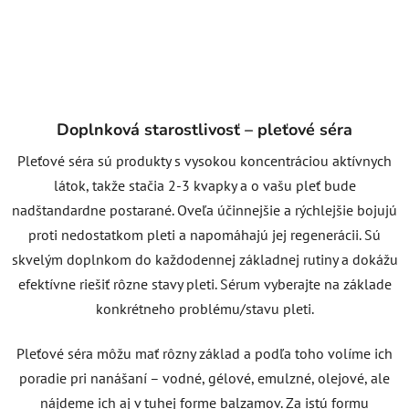
Doplnková starostlivosť – pleťové séra
Pleťové séra sú produkty s vysokou koncentráciou aktívnych
látok, takže stačia 2-3 kvapky a o vašu pleť bude
nadštandardne postarané. Oveľa účinnejšie a rýchlejšie bojujú
proti nedostatkom pleti a napomáhajú jej regenerácii. Sú
skvelým doplnkom do každodennej základnej rutiny a dokážu
efektívne riešiť rôzne stavy pleti. Sérum vyberajte na základe
konkrétneho problému/stavu pleti.
Pleťové séra môžu mať rôzny základ a podľa toho volíme ich
poradie pri nanášaní – vodné, gélové, emulzné, olejové, ale
nájdeme ich aj v tuhej forme balzamov. Za istú formu