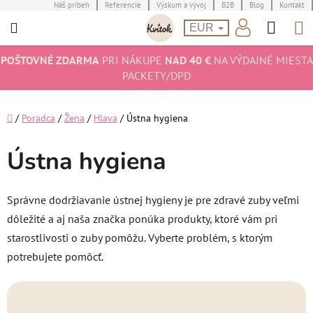
Prejsť
Náš príbeh
Referencie
Výskum a vývoj
B2B
Blog
Kontakt
Hľad
N
na
EUR
obsah
K
POŠTOVNÉ ZDARMA
PRI NÁKUPE
NAD 40 €
NA VÝDAJNÉ MIESTA
PACKETY/DPD
Domov
/
Poradca
/
Žena
/
Hlava
/
Ústna hygiena
Ústna hygiena
Správne dodržiavanie ústnej hygieny je pre zdravé zuby veľmi
dôležité a aj naša značka ponúka produkty, ktoré vám pri
starostlivosti o zuby pomôžu. Vyberte problém, s ktorým
potrebujete pomôcť.