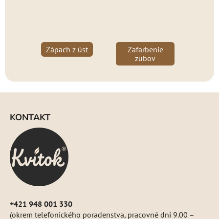
Zápach z úst
Zafarbenie
zubov
Z
á
KONTAKT
p
ä
t
i
e
+421 948 001 330
(okrem telefonického poradenstva, pracovné dni 9.00 –