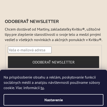
ODOBERAŤ NEWSLETTER
Chcem dostávať od Martiny, zakladateľky Kvitku®, užitočné
tipy pre zlepšenie starostlivosti o svoje telo a medzi prvými
vedieť o všetkých novinkách a akčných ponukách v Kvitku®.
PRIHLÁSIŤ
ODOBERAŤ NEWSLETTER
SA
Vložením e-mailu súhlasíte s
Na prispôsobenie obsahu a reklám, poskytovanie funkcií
podmienkami ochrany osobných údajov
sociálnych médií a analýzu návštevnosti používame súbory
DŇA 5 a 6 AUGUSTA NEBUDEME ODOSIELAŤ ŽIADNE ZÁSIELKY. ☀️
cookie. Viac informácií
tu
.
Letná prevádzka: Počas horúcich dní chránime kvalitu našich výrobkov,
preto sa môže dodanie mierne predĺžiť. V piatky zásielky neodosielame.
Pri extrémnych horúčavách môžeme odoslanie dočasne pozastaviť.
Nastavenie
Niektoré produkty sú počas leta dočasne nedostupné, pretože by sa
mohli pri preprave poškodiť. 📦 Prosíme, zásielku si vyzdvihnite čo