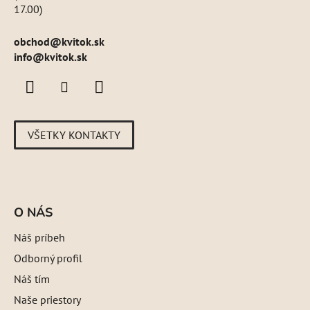
17.00)
obchod
@
kvitok.sk
info@kvitok.sk
VŠETKY KONTAKTY
O NÁS
Náš príbeh
Odborný profil
Náš tím
Naše priestory