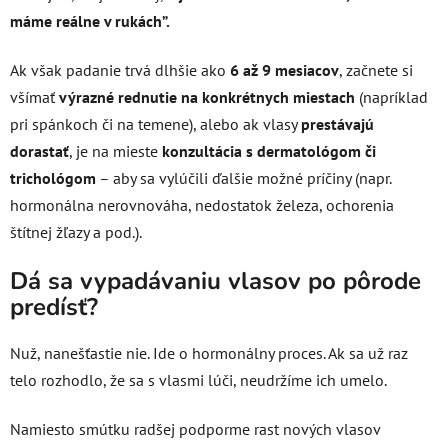
máme reálne v rukách”.
Ak však padanie trvá dlhšie ako
6 až 9 mesiacov
, začnete si
všímať
výrazné rednutie na konkrétnych miestach
(napríklad
pri spánkoch či na temene), alebo ak vlasy
prestávajú
dorastať
, je na mieste
konzultácia s dermatológom
či
trichológom
– aby sa vylúčili ďalšie možné príčiny (napr.
hormonálna nerovnováha, nedostatok železa, ochorenia
štítnej žľazy a pod.).
Dá sa vypadávaniu vlasov po pôrode
predísť?
Nuž, nanešťastie nie. Ide o hormonálny proces. Ak sa už raz
telo rozhodlo, že sa s vlasmi lúči, neudržíme ich umelo.
Namiesto smútku radšej podporme rast nových vlasov