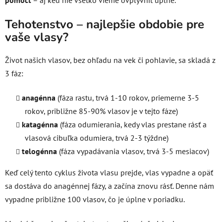
pomôcť
– aj keď nie všetko vieme ovplyvniť úplne.
Tehotenstvo – najlepšie obdobie pre
vaše vlasy?
Život našich vlasov, bez ohľadu na vek či pohlavie, sa skladá z
3 fáz:
anagénna
(fáza rastu, trvá 1-10 rokov, priemerne 3-5
rokov, približne 85-90% vlasov je v tejto fáze)
katagénna
(fáza odumierania, kedy vlas prestane rásť a
vlasová cibuľka odumiera, trvá 2-3 týždne)
telogénna
(fáza vypadávania vlasov, trvá 3-5 mesiacov)
Keď celý tento cyklus života vlasu prejde, vlas vypadne a opäť
sa dostáva do anagénnej fázy, a začína znovu rásť. Denne nám
vypadne približne 100 vlasov, čo je úplne v poriadku.