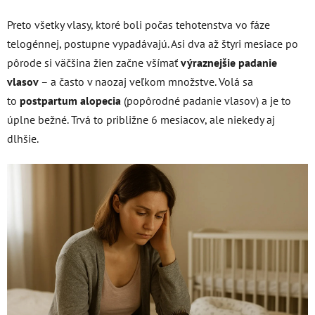
Preto všetky vlasy, ktoré boli počas tehotenstva vo fáze
telogénnej, postupne vypadávajú. Asi dva až štyri mesiace po
pôrode si väčšina žien začne všímať
výraznejšie padanie
vlasov
– a často v naozaj veľkom množstve. Volá sa
to
postpartum alopecia
(popôrodné padanie vlasov) a je to
úplne bežné. Trvá to približne 6 mesiacov, ale niekedy aj
dlhšie.