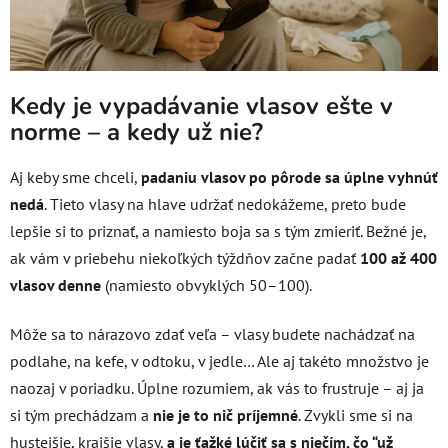
Kedy je vypadávanie vlasov ešte v
norme – a kedy už nie?
Aj keby sme chceli,
padaniu vlasov po pôrode sa úplne vyhnúť
nedá
. Tieto vlasy na hlave udržať nedokážeme, preto bude
lepšie si to priznať, a namiesto boja sa s tým zmieriť. Bežné je,
ak vám v priebehu niekoľkých týždňov začne padať
100 až 400
vlasov denne
(namiesto obvyklých 50–100).
Môže sa to nárazovo zdať veľa – vlasy budete nachádzať na
podlahe, na kefe, v odtoku, v jedle… Ale aj takéto množstvo je
naozaj v poriadku. Úplne rozumiem, ak vás to frustruje – aj ja
si tým prechádzam a
nie je to nič príjemné
. Zvykli sme si na
hustejšie, krajšie vlasy,
a je ťažké lúčiť sa s niečím, čo “už