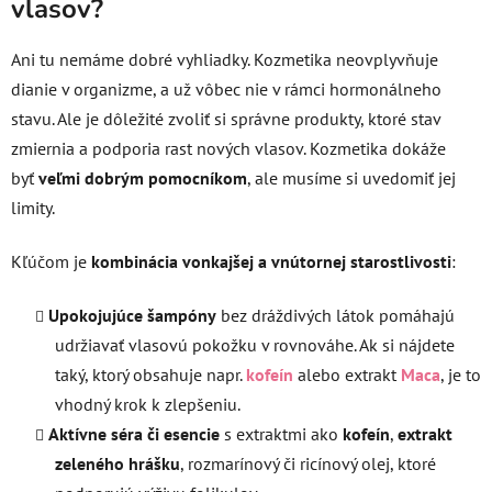
vlasov?
Ani tu nemáme dobré vyhliadky. Kozmetika neovplyvňuje
dianie v organizme, a už vôbec nie v rámci hormonálneho
stavu. Ale je dôležité zvoliť si správne produkty, ktoré stav
zmiernia a podporia rast nových vlasov. Kozmetika dokáže
byť
veľmi dobrým pomocníkom
, ale musíme si uvedomiť jej
limity.
Kľúčom je
kombinácia vonkajšej a vnútornej starostlivosti
:
Upokojujúce šampóny
bez dráždivých látok pomáhajú
udržiavať vlasovú pokožku v rovnováhe. Ak si nájdete
taký, ktorý obsahuje napr.
kofeín
alebo extrakt
Maca
, je to
vhodný krok k zlepšeniu.
Aktívne séra či esencie
s extraktmi ako
kofeín
,
extrakt
zeleného hrášku
, rozmarínový či ricínový olej, ktoré