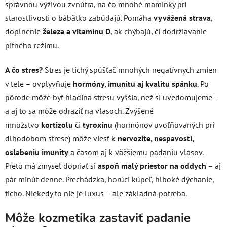
správnou výživou zvnútra, na čo mnohé maminky pri
starostlivosti o bábätko zabúdajú. Pomáha
vyvážená strava
,
doplnenie
železa a vitamínu D
, ak chýbajú, či dodržiavanie
pitného režimu.
A čo stres?
Stres je tichý spúšťač mnohých negatívnych zmien
v tele – ovplyvňuje
hormóny, imunitu aj kvalitu spánku
. Po
pôrode môže byť hladina stresu vyššia, než si uvedomujeme –
a aj to sa môže odraziť na vlasoch. Zvýšené
množstvo
kortizolu
či
tyroxínu
(hormónov uvoľňovaných pri
dlhodobom strese) môže viesť k
nervozite, nespavosti,
oslabeniu imunity
a časom aj k väčšiemu padaniu vlasov.
Preto má zmysel dopriať si
aspoň malý priestor na oddych
– aj
pár minút denne. Prechádzka, horúci kúpeľ, hlboké dýchanie,
ticho. Niekedy to nie je luxus – ale základná potreba.
Môže kozmetika zastaviť padanie