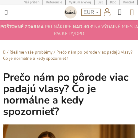
Prejsť
Náš príbeh
Referencie
Výskum a vývoj
B2B
Blog
Kontakt
Hľad
N
na
EUR
obsah
K
POŠTOVNÉ ZDARMA
PRI NÁKUPE
NAD 40 €
NA VÝDAJNÉ MIESTA
PACKETY/DPD
Domov
/
Riešime vaše problémy
/
Prečo nám po pôrode viac padajú vlasy?
Čo je normálne a kedy spozornieť?
Prečo nám po pôrode viac
padajú vlasy? Čo je
normálne a kedy
spozornieť?