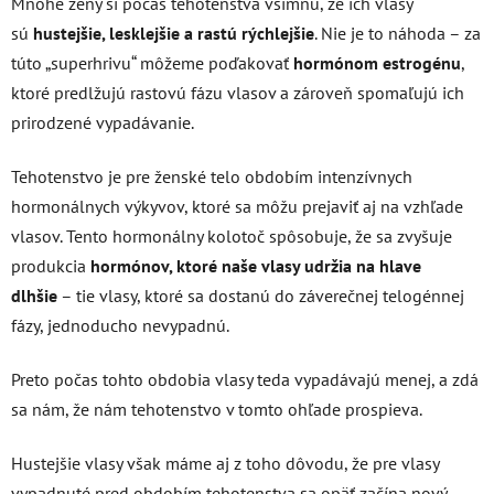
Mnohé ženy si počas tehotenstva všimnú, že ich vlasy
sú
hustejšie, lesklejšie a rastú rýchlejšie
. Nie je to náhoda – za
túto „superhrivu“ môžeme poďakovať
hormónom estrogénu
,
ktoré predlžujú rastovú fázu vlasov a zároveň spomaľujú ich
prirodzené vypadávanie.
Tehotenstvo je pre ženské telo obdobím intenzívnych
hormonálnych výkyvov, ktoré sa môžu prejaviť aj na vzhľade
vlasov. Tento hormonálny kolotoč spôsobuje, že sa zvyšuje
produkcia
hormónov, ktoré naše vlasy udržia na hlave
dlhšie
– tie vlasy, ktoré sa dostanú do záverečnej telogénnej
fázy, jednoducho nevypadnú.
Preto počas tohto obdobia vlasy teda vypadávajú menej, a zdá
sa nám, že nám tehotenstvo v tomto ohľade prospieva.
Hustejšie vlasy však máme aj z toho dôvodu, že pre vlasy
vypadnuté pred obdobím tehotenstva sa opäť začína nový