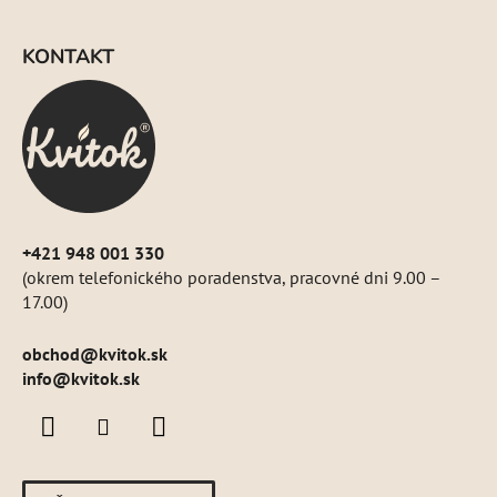
Z
á
KONTAKT
p
ä
t
i
e
+421 948 001 330
(okrem telefonického poradenstva, pracovné dni 9.00 –
17.00)
obchod
@
kvitok.sk
info@kvitok.sk