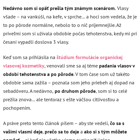
Nedávno som si opäť prešla tým známym scenárom.
Vlasy
všade – na vankúši, na kefe, v sprche… a hoci som vedela, že je
to po pôrode normálne, nebolo to o nič príjemnejšie. Až
priveľmi som si užívala obdobie počas tehotenstva, kedy mi pri
česaní vypadli doslova 3 vlasy.
Keď som sa prihlásila na
štúdium formulácie organickej
vlasovej kozmetiky
, venovali sme sa aj téme
padania vlasov v
období tehotenstva a po pôrode
. V tom čase som už takéto
obdobie sama zažila – poznala som jeho priebeh aj dopad na
sebadôveru. A nedávno,
po druhom pôrode
, som si to celé
prežila znova… ale tentoraz s ešte väčšou citlivosťou a
pochopením.
A práve preto tento článok píšem – aby ste vedeli,
čo sa s
vašimi vlasmi deje
,
prečo sa to deje
a
ako si s tým môžete