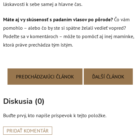
láskavosti k sebe samej a hlavne čas.
Máte aj vy skúsenosť s padaním vlasov po pôrode?
Čo vám
pomohlo – alebo čo by ste si spätne želali vedieť vopred?
Podeľte sa v komentároch – môže to pomôcť aj inej maminke,
ktorá práve prechádza tým istým.
PREDCHÁDZAJÚCI ČLÁNOK
ĎALŠÍ ČLÁNOK
Diskusia (0)
Buďte prvý, kto napíše príspevok k tejto položke.
PRIDAŤ KOMENTÁR