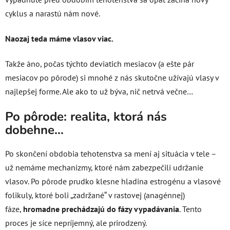
cyklus a narastú nám nové.
Naozaj teda máme vlasov viac.
Takže áno, počas týchto deviatich mesiacov (a ešte pár
mesiacov po pôrode) si mnohé z nás skutočne užívajú vlasy v
najlepšej forme. Ale ako to už býva, nič netrvá večne…
Po pôrode: realita, ktorá nás
dobehne…
Po skončení obdobia tehotenstva sa mení aj situácia v tele –
už nemáme mechanizmy, ktoré nám zabezpečili udržanie
vlasov. Po pôrode prudko klesne hladina estrogénu a vlasové
folikuly, ktoré boli „zadržané“ v rastovej (anagénnej)
fáze,
hromadne prechádzajú do fázy vypadávania
. Tento
proces je síce nepríjemný, ale prirodzený.