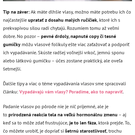
Tip na záver:
Ak máte dlhšie vlasy, možno máte potrebu ich čo
najčastejšie
upratať z dosahu malých ručičiek
, ktoré ich s
prekvapivou silou radi chytajú. Rozumiem tomu až veľmi
dobre. No pozor –
pevné drdoly, napnuté copy či tesné
gumičky
môžu vlasové folikuly ešte viac zaťažovať a podporiť
ich vypadávanie. Skúste radšej voľnejší vrkoč, jemnú sponu
alebo látkovú gumičku – účes zostane praktický, ale oveľa
šetrnejší.
Ďalšie tipy a viac o téme vypadávania vlasov sme spracovali
článku:
Vypadávajú vám vlasy? Poradíme, ako to napraviť
.
Padanie vlasov po pôrode nie je nič príjemné, ale je
to
prirodzená reakcia tela na veľkú hormonálnu zmenu
– aj
keď sa to môže zdať frustrujúce,
je to len fáza
, ktorá prejde. To,
čo môžete urobiť, je dopriať si
šetrnú starostlivosť
, trochu