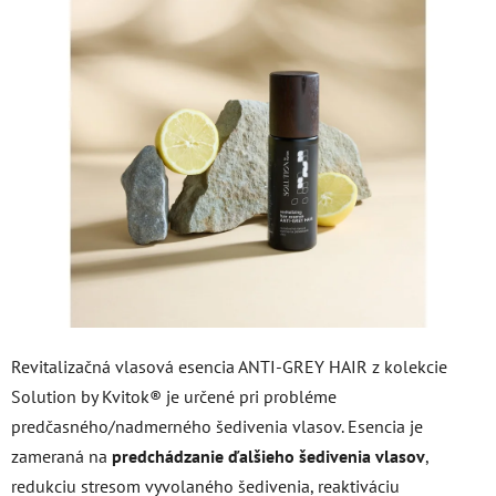
je
5,0
z
5
hviezdičiek.
Revitalizačná vlasová esencia ANTI-GREY HAIR z kolekcie
Solution by Kvitok® je určené pri probléme
predčasného/nadmerného šedivenia vlasov. Esencia je
zameraná na
predchádzanie ďalšieho šedivenia vlasov
,
redukciu stresom vyvolaného šedivenia, reaktiváciu