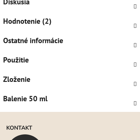
Diskusia
Hodnotenie (2)
Ostatné informácie
Použitie
Zloženie
Balenie 50 ml
Z
á
KONTAKT
p
ä