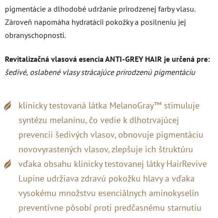
pigmentácie a dlhodobé udržanie prirodzenej farby vlasu.
Zároveň napomáha hydratácii pokožky a posilneniu jej
obranyschopnosti.
Revitalizačná vlasová esencia ANTI-GREY HAIR je určená pre:
šedivé, oslabené vlasy strácajúce prirodzenú pigmentáciu
klinicky testovaná látka MelanoGray™ stimuluje
syntézu melanínu, čo vedie k dlhotrvajúcej
prevencii šedivých vlasov, obnovuje pigmentáciu
novovyrastených vlasov, zlepšuje ich štruktúru
vďaka obsahu klinicky testovanej látky HairRevive
Lupine udržiava zdravú pokožku hlavy a vďaka
vysokému množstvu esenciálnych aminokyselín
preventívne pôsobí proti predčasnému starnutiu