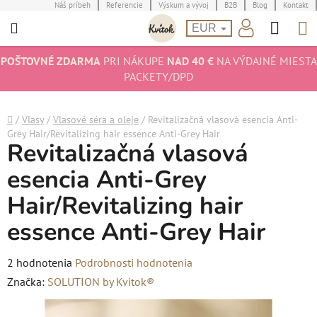
Prejsť
Náš príbeh
Referencie
Výskum a vývoj
B2B
Blog
Kontakt
Hľad
N
na
EUR
obsah
K
POŠTOVNÉ ZDARMA
PRI NÁKUPE
NAD 40 €
NA VÝDAJNÉ MIESTA
PACKETY/DPD
Domov
/
Vlasy
/
Vlasové séra a oleje
/
Revitalizačná vlasová esencia Anti-
Grey Hair/Revitalizing hair essence Anti-Grey Hair
Revitalizačná vlasová
esencia Anti-Grey
Hair/Revitalizing hair
essence Anti-Grey Hair
Priemerné
2 hodnotenia
Podrobnosti hodnotenia
hodnotenie
Značka:
SOLUTION by Kvitok®
produktu