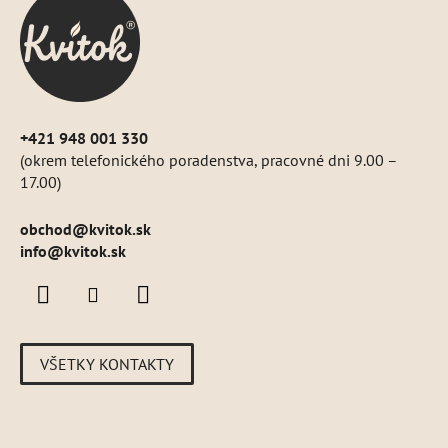
t
i
e
+421 948 001 330
(okrem telefonického poradenstva, pracovné dni 9.00 –
17.00)
obchod
@
kvitok.sk
info@kvitok.sk
VŠETKY KONTAKTY