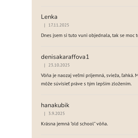
Lenka
|
17.11.2025
Hodnotenie produktu je 5 z 5 hviezdičiek.
Dnes jsem si tuto vuni objednala, tak se moc 
denisakaraffova1
|
23.10.2025
Hodnotenie produktu je 4 z 5 hviezdičiek.
Vôňa je naozaj veľmi príjemná, svieža, ľahká. 
môže súvisieť práve s tým lepším zložením.
hanakubik
|
3.9.2025
Hodnotenie produktu je 5 z 5 hviezdičiek.
Krásna jemná "old school" vôňa.