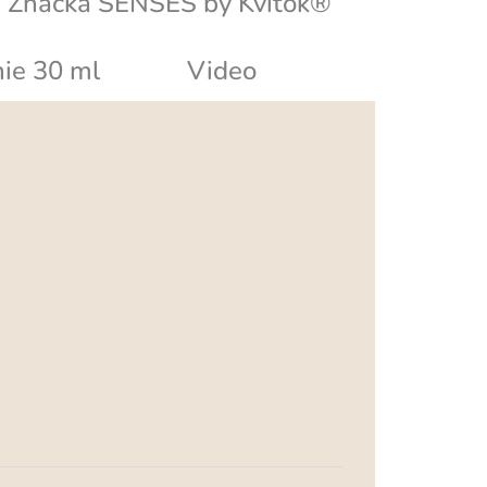
Značka
SENSES by Kvitok®
ie 30 ml
Video