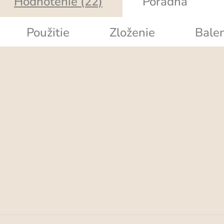
Hodnotenie (22)
Poradňa
Použitie
Zloženie
Balen