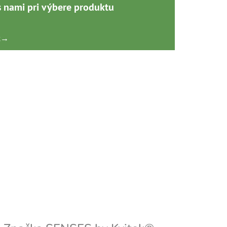
s nami pri výbere produktu
k
→