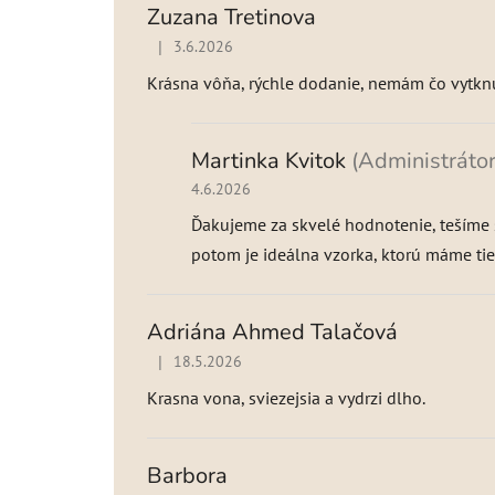
p
Zuzana Tretinova
i
|
3.6.2026
Hodnotenie produktu je 5 z 5 hviezdičiek.
s
h
Krásna vôňa, rýchle dodanie, nemám čo vytknú
o
d
n
Martinka Kvitok
(Administrátor
o
4.6.2026
t
Ďakujeme za skvelé hodnotenie, tešíme s
e
n
potom je ideálna vzorka, ktorú máme tie
í
Adriána Ahmed Talačová
|
18.5.2026
Hodnotenie produktu je 5 z 5 hviezdičiek.
Krasna vona, sviezejsia a vydrzi dlho.
Barbora