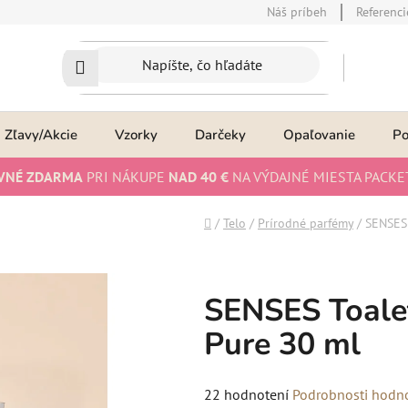
Náš príbeh
Referenci
Zľavy/Akcie
Vzorky
Darčeky
Opaľovanie
P
VNÉ ZDARMA
PRI NÁKUPE
NAD 40 €
NA VÝDAJNÉ MIESTA PACKE
Domov
/
Telo
/
Prírodné parfémy
/
SENSES 
SENSES Toalet
Pure 30 ml
Priemerné
22 hodnotení
Podrobnosti hodn