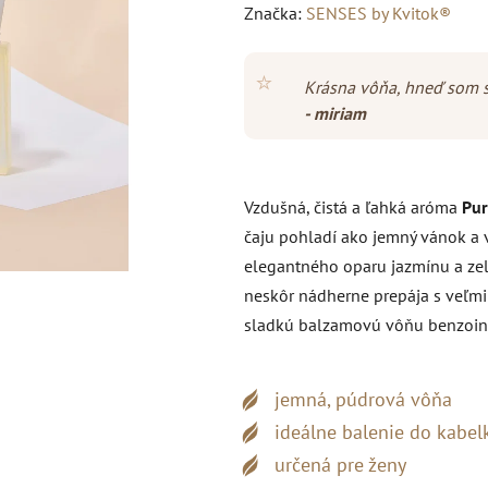
hodnotenie
Značka:
SENSES by Kvitok®
produktu
je
⭐
Krásna vôňa, hneď som s
4,9
- miriam
z
5
hviezdičiek.
Vzdušná, čistá a ľahká aróma
Pur
čaju pohladí ako jemný vánok a v
elegantného oparu jazmínu a zel
neskôr nádherne prepája s veľm
sladkú balzamovú vôňu benzoin
jemná, púdrová vôňa
ideálne balenie do kabel
určená pre ženy