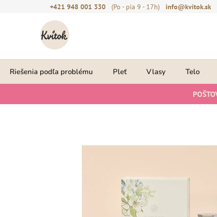
Prejsť
+421 948 001 330
(Po - pia 9 - 17h)
info@kvitok.sk
na
obsah
Riešenia podľa problému
Pleť
Vlasy
Telo
POŠTO