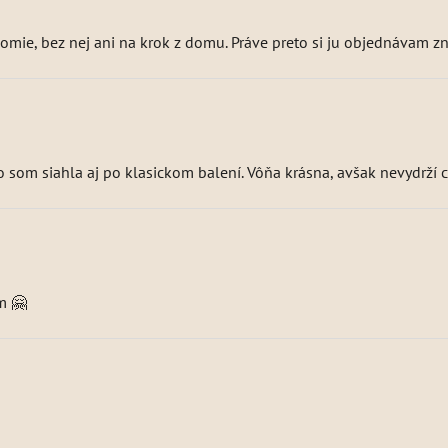
mie, bez nej ani na krok z domu. Práve preto si ju objednávam z
o som siahla aj po klasickom balení. Vôňa krásna, avšak nevydrží c
m 🤗