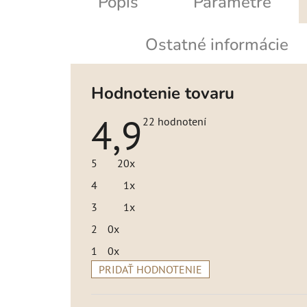
Popis
Parametre
Ostatné informácie
Hodnotenie tovaru
4,9
Priemerné
22 hodnotení
hodnotenie
produktu
je
5
20x
4,9
z
4
1x
5
hviezdičiek.
3
1x
2
0x
1
0x
PRIDAŤ HODNOTENIE
V
ý