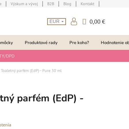
e
Výskum a vývoj
B2B
Blog
Kontakt
0,00 €
EUR
NÁKUPNÝ
KOŠÍK
omôcky
Produktové rady
Pre koho?
Hodnotenie o
TY/DPD
Toaletný parfém (EdP) - Pure 30 ml
ný parfém (EdP) -
otenia