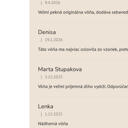
|
9.4.2026
Hodnotenie produktu je 5 z 5 hviezdičiek.
Veľmi pekná originálna vôňa, dodáva sebavedo
Denisa
|
19.1.2026
Hodnotenie produktu je 5 z 5 hviezdičiek.
Táto vôňa ma najviac oslovila zo vzoriek, pret
Marta Stupakova
|
3.12.2025
Hodnotenie produktu je 5 z 5 hviezdičiek.
Vôňa je veľmi príjemná dlho vydrži. Odporúča
Lenka
|
1.12.2025
Hodnotenie produktu je 5 z 5 hviezdičiek.
Nádherná vôňa