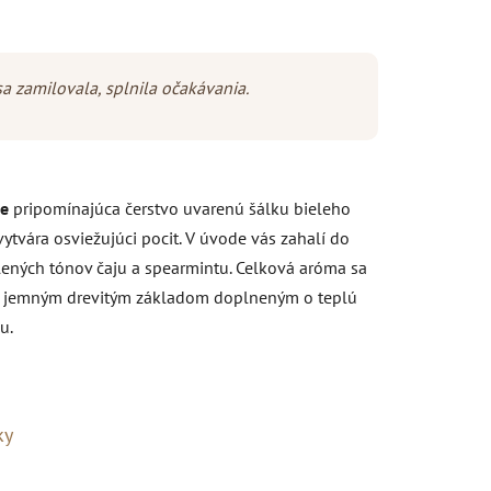
a zamilovala, splnila očakávania.
e
pripomínajúca čerstvo uvarenú šálku bieleho
ytvára osviežujúci pocit. V úvode vás zahalí do
ených tónov čaju a spearmintu. Celková aróma sa
i jemným drevitým základom doplneným o teplú
u.
ky