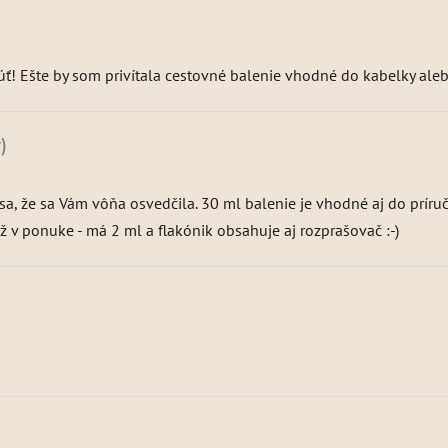
ť! Ešte by som privítala cestovné balenie vhodné do kabelky aleb
)
a, že sa Vám vôňa osvedčila. 30 ml balenie je vhodné aj do príruč
ž v ponuke - má 2 ml a flakónik obsahuje aj rozprašovač :-)