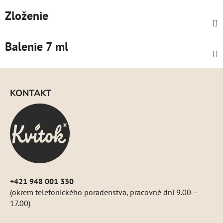
Zloženie
Balenie 7 ml
Z
á
KONTAKT
p
ä
t
i
e
+421 948 001 330
(okrem telefonického poradenstva, pracovné dni 9.00 –
17.00)