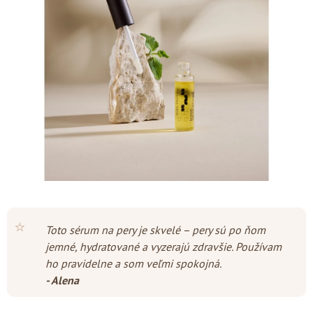
z
5
hviezdičiek.
⭐
Toto sérum na pery je skvelé – pery sú po ňom
jemné, hydratované a vyzerajú zdravšie. Používam
ho pravidelne a som veľmi spokojná.
- Alena