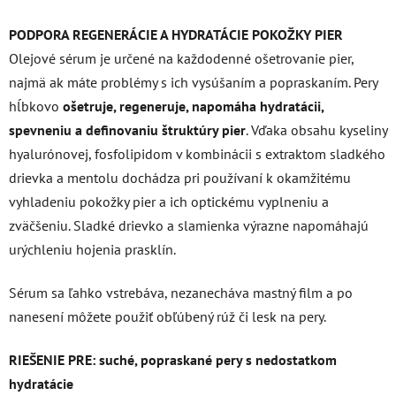
PODPORA REGENERÁCIE A HYDRATÁCIE POKOŽKY PIER
Olejové sérum je určené na každodenné ošetrovanie pier,
najmä ak máte problémy s ich vysúšaním a popraskaním. Pery
hĺbkovo
ošetruje, regeneruje, napomáha hydratácii,
spevneniu a definovaniu štruktúry pier
. Vďaka obsahu kyseliny
hyalurónovej, fosfolipidom v kombinácii s extraktom sladkého
drievka a mentolu dochádza pri používaní k okamžitému
vyhladeniu pokožky pier a ich optickému vyplneniu a
zväčšeniu. Sladké drievko a slamienka výrazne napomáhajú
urýchleniu hojenia prasklín.
Sérum sa ľahko vstrebáva, nezanecháva mastný film a po
nanesení môžete použiť obľúbený rúž či lesk na pery.
RIEŠENIE PRE: suché, popraskané pery s nedostatkom
hydratácie