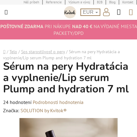
Prejsť
Náš príbeh
Referencie
Výskum a vývoj
B2B
Blog
Kontakt
Hľad
N
na
EUR
obsah
K
POŠTOVNÉ ZDARMA
PRI NÁKUPE
NAD 40 €
NA VÝDAJNÉ MIESTA
PACKETY/DPD
Domov
/
Telo
/
Sos starostlivosť o pery
/
Sérum na pery Hydratácia a
vyplnenie/Lip serum Plump and hydration 7 ml
Sérum na pery Hydratácia
a vyplnenie/Lip serum
Plump and hydration 7 ml
Priemerné
24 hodnotení
Podrobnosti hodnotenia
hodnotenie
Značka:
SOLUTION by Kvitok®
produktu
je
4,6