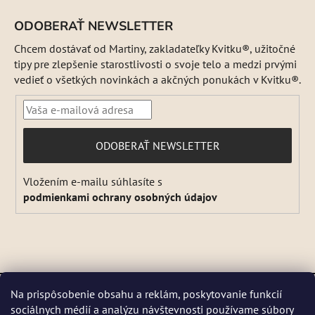
ODOBERAŤ NEWSLETTER
Chcem dostávať od Martiny, zakladateľky Kvitku®, užitočné
tipy pre zlepšenie starostlivosti o svoje telo a medzi prvými
vedieť o všetkých novinkách a akčných ponukách v Kvitku®.
PRIHLÁSIŤ
ODOBERAŤ NEWSLETTER
SA
Vložením e-mailu súhlasíte s
podmienkami ochrany osobných údajov
Vytvoril Shoptet
a
Adatelier
Na prispôsobenie obsahu a reklám, poskytovanie funkcií
Copyright 2026
Kvitok
. Všetky práva vyhradené.
Upraviť
sociálnych médií a analýzu návštevnosti používame súbory
DŇA 5 a 6 AUGUSTA NEBUDEME ODOSIELAŤ ŽIADNE ZÁSIELKY. ☀️