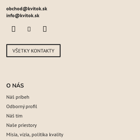
obchod
@
kvitok.sk
info@kvitok.sk
VŠETKY KONTAKTY
O NÁS
Náš príbeh
Odborný profil
Náš tím
Naše priestory
Misia, vízia, politika kvality