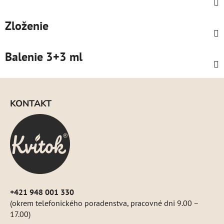
Zloženie
Balenie 3+3 ml
Z
á
KONTAKT
p
ä
t
i
e
+421 948 001 330
(okrem telefonického poradenstva, pracovné dni 9.00 –
17.00)