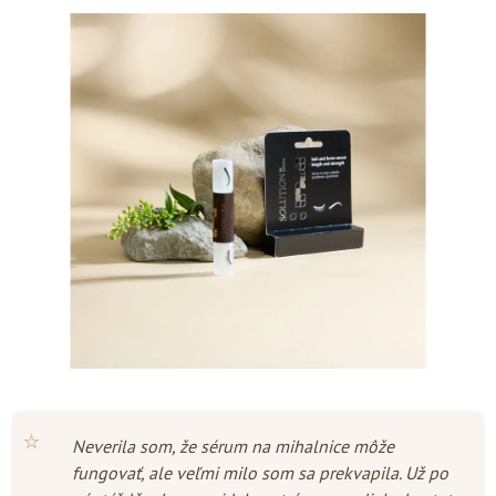
produktu
je
4,7
z
5
hviezdičiek.
⭐
Neverila som, že sérum na mihalnice môže
fungovať, ale veľmi milo som sa prekvapila. Už po