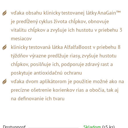
vďaka obsahu klinicky testovanej látky AnaGain™
je predĺžený cyklus života chĺpkov, obnovuje
vitalitu chĺpkov a zvyšuje ich hustotu v priebehu 3
mesiacov
klinicky testovaná látka AlfalfaBoost v priebehu 8
týždňov výrazne predlžuje riasy, zvyšuje hustotu
chĺpkov, posilňuje ich, podporuje zdravý rast a
poskytuje antioxidačnú ochranu
vďaka dvom aplikátorom je použitie možné ako na
precízne ošetrenie korienkov rias a obočia, tak aj
na definovanie ich tvaru
Dostupnosť
Skladom
(>5 ks)