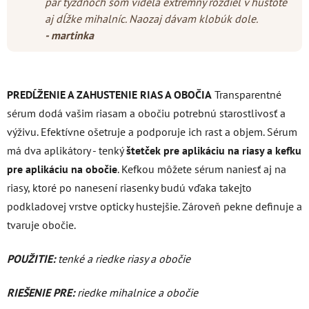
pár týždňoch som videla extrémny rozdiel v hustote
aj dĺžke mihalníc. Naozaj dávam klobúk dole.
- martinka
PREDĹŽENIE A ZAHUSTENIE RIAS A OBOČIA
Transparentné
sérum dodá vašim riasam a obočiu potrebnú starostlivosť a
výživu. Efektívne ošetruje a podporuje ich rast a objem. Sérum
má dva aplikátory - tenký
štetček pre aplikáciu na riasy a kefku
pre aplikáciu na obočie
. Kefkou môžete sérum naniesť aj na
riasy, ktoré po nanesení riasenky budú vďaka takejto
podkladovej vrstve opticky hustejšie. Zároveň pekne definuje a
tvaruje obočie.
POUŽITIE:
tenké a riedke riasy a obočie
RIEŠENIE PRE:
riedke mihalnice a obočie