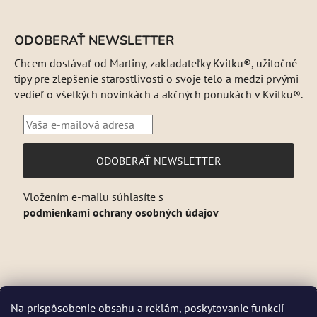
ODOBERAŤ NEWSLETTER
Chcem dostávať od Martiny, zakladateľky Kvitku®, užitočné
tipy pre zlepšenie starostlivosti o svoje telo a medzi prvými
vedieť o všetkých novinkách a akčných ponukách v Kvitku®.
PRIHLÁSIŤ
ODOBERAŤ NEWSLETTER
SA
Vložením e-mailu súhlasíte s
podmienkami ochrany osobných údajov
Vytvoril Shoptet
Na prispôsobenie obsahu a reklám, poskytovanie funkcií