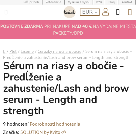
Prejsť
Náš príbeh
Referencie
Výskum a vývoj
B2B
Blog
Kontakt
Hľad
N
na
EUR
obsah
K
POŠTOVNÉ ZDARMA
PRI NÁKUPE
NAD 40 €
NA VÝDAJNÉ MIESTA
PACKETY/DPD
Domov
/
Pleť
/
Líčenie
/
Ceruzky na oči a obočie
/
Sérum na riasy a obočie -
Predĺženie a zahustenie/Lash and brow serum - Length and strength
Sérum na riasy a obočie -
Predĺženie a
zahustenie/Lash and brow
serum - Length and
strength
Priemerné
9 hodnotení
Podrobnosti hodnotenia
hodnotenie
Značka:
SOLUTION by Kvitok®