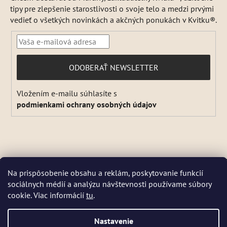
tipy pre zlepšenie starostlivosti o svoje telo a medzi prvými
vedieť o všetkých novinkách a akčných ponukách v Kvitku®.
PRIHLÁSIŤ
ODOBERAŤ NEWSLETTER
SA
Vložením e-mailu súhlasíte s
podmienkami ochrany osobných údajov
Vytvoril Shoptet
Na prispôsobenie obsahu a reklám, poskytovanie funkcií
Copyright 2026
Kvitok
. Všetky práva vyhradené.
Upraviť
sociálnych médií a analýzu návštevnosti používame súbory
DŇA 5 a 6 AUGUSTA NEBUDEME ODOSIELAŤ ŽIADNE ZÁSIELKY. ☀️
nastavenie cookies
cookie. Viac informácií
tu
.
Letná prevádzka: Počas horúcich dní chránime kvalitu našich výrobkov,
preto sa môže dodanie mierne predĺžiť. V piatky zásielky neodosielame.
Pri extrémnych horúčavách môžeme odoslanie dočasne pozastaviť.
Nastavenie
Niektoré produkty sú počas leta dočasne nedostupné, pretože by sa