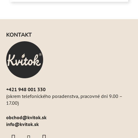
hviezdičiek.
Z
á
KONTAKT
p
ä
t
i
e
+421 948 001 330
(okrem telefonického poradenstva, pracovné dni 9.00 –
17.00)
obchod
@
kvitok.sk
info@kvitok.sk