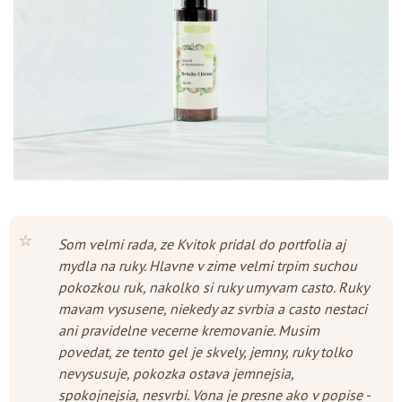
hviezdičiek.
⭐
Som velmi rada, ze Kvitok pridal do portfolia aj
mydla na ruky. Hlavne v zime velmi trpim suchou
pokozkou ruk, nakolko si ruky umyvam casto. Ruky
mavam vysusene, niekedy az svrbia a casto nestaci
ani pravidelne vecerne kremovanie. Musim
povedat, ze tento gel je skvely, jemny, ruky tolko
nevysusuje, pokozka ostava jemnejsia,
spokojnejsia, nesvrbi. Vona je presne ako v popise -