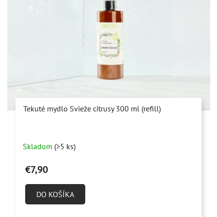
Tekuté mydlo Svieže citrusy 300 ml (refill)
Priemerné
Skladom
(>5 ks)
hodnotenie
produktu
€7,90
je
5,0
DO KOŠÍKA
z
5