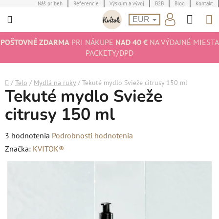
Prejsť
Náš príbeh
Referencie
Výskum a vývoj
B2B
Blog
Kontakt
Hľad
N
na
EUR
obsah
K
POŠTOVNÉ ZDARMA
PRI NÁKUPE
NAD 40 €
NA VÝDAJNÉ MIESTA
PACKETY/DPD
Domov
/
Telo
/
Mydlá na ruky
/
Tekuté mydlo Svieže citrusy 150 ml
Tekuté mydlo Svieže
citrusy 150 ml
Priemerné
3 hodnotenia
Podrobnosti hodnotenia
hodnotenie
Značka:
KVITOK®
produktu
je
5,0
z
5