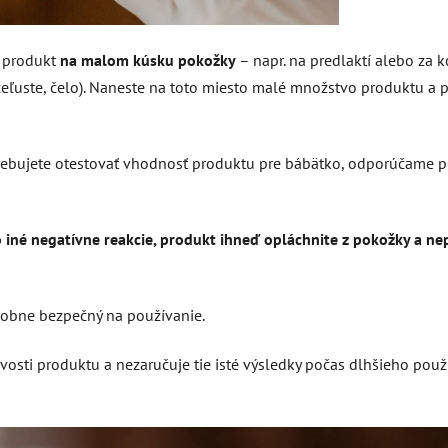
ť produkt
na malom kúsku pokožky
– napr. na predlaktí alebo za k
ť čeľuste, čelo). Naneste na toto miesto malé množstvo produktu a 
rebujete otestovať vhodnosť produktu pre bábätko, odporúčame p
 iné negatívne reakcie, produkt ihneď opláchnite z pokožky a nepo
odobne bezpečný na používanie.
ivosti produktu a nezaručuje tie isté výsledky počas dlhšieho použí