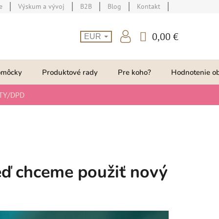
e
Výskum a vývoj
B2B
Blog
Kontakt
0,00 €
EUR
NÁKUPNÝ
KOŠÍK
omôcky
Produktové rady
Pre koho?
Hodnotenie o
TY/DPD
 keď chceme použiť nový