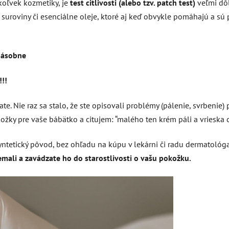
jkoľvek kozmetiky, je
test citlivosti (alebo tzv. patch test)
veľmi dôl
uroviny či esenciálne oleje, ktoré aj keď obvykle pomáhajú a sú 
násobne
!!!
. Nie raz sa stalo, že ste opisovali problémy (pálenie, svrbenie)
ky pre vaše bábätko a citujem: “malého ten krém páli a vrieska c
yntetický pôvod, bez ohľadu na kúpu v lekárni či radu dermatológ
emali a zavádzate ho do starostlivosti o vašu pokožku.