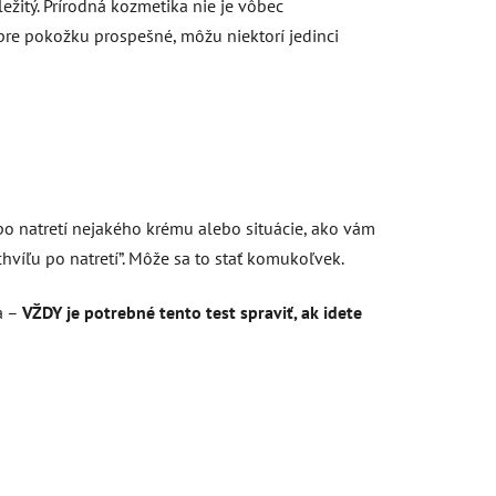
ežitý. Prírodná kozmetika nie je vôbec
pre pokožku prospešné, môžu niektorí jedinci
 po natretí nejakého krému alebo situácie, ako vám
hvíľu po natretí”. Môže sa to stať komukoľvek.
a –
VŽDY je potrebné tento test spraviť, ak idete