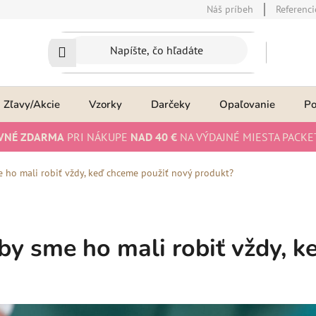
Náš príbeh
Referenci
Zľavy/Akcie
Vzorky
Darčeky
Opaľovanie
P
VNÉ ZDARMA
PRI NÁKUPE
NAD 40 €
NA VÝDAJNÉ MIESTA PACKE
me ho mali robiť vždy, keď chceme použiť nový produkt?
o by sme ho mali robiť vždy,