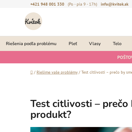
Prejsť
+421 948 001 330
(Po - pia 9 - 17h)
info@kvitok.sk
na
obsah
Riešenia podľa problému
Pleť
Vlasy
Telo
POŠTO
Domov
/
Riešime vaše problémy
/
Test citlivosti – prečo by s
Test citlivosti – preč
produkt?