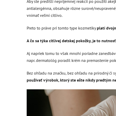
Aby ste predišli nepríjemnej reakcii po použití ake
antialergénna, obsahuje rôzne surové/neupravené s
vnímať veľmi citlivo.
Preto to práve pri tomto type kozmetiky
platí dvoj
A čo sa týka citlivej detskej pokožky, je to nutnosť
Aj napriek tomu to však mnohí poriadne zanedbávate
napr. dermatológ poradil krém na premastenie pokož
Bez ohľadu na značku, bez ohľadu na prírodný či s
používať výrobok, ktorý ste ešte nikdy predtým n