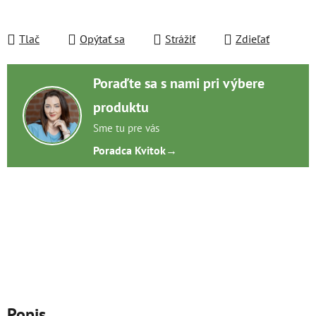
Tlač
Opýtať sa
Strážiť
Zdieľať
Poraďte sa s nami pri výbere
produktu
Sme tu pre vás
Poradca Kvitok
→
Popis