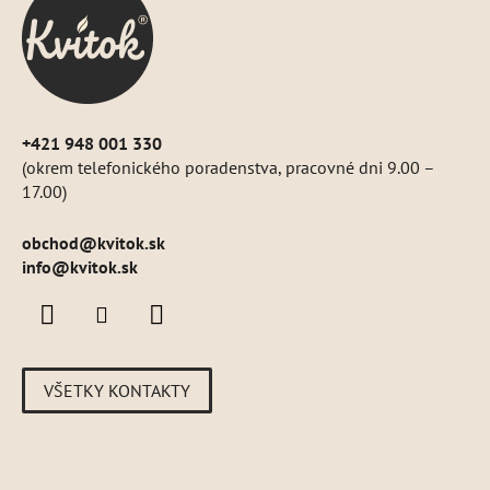
t
i
e
+421 948 001 330
(okrem telefonického poradenstva, pracovné dni 9.00 –
17.00)
obchod
@
kvitok.sk
info@kvitok.sk
VŠETKY KONTAKTY