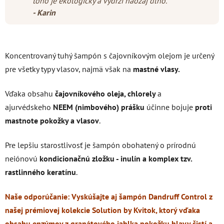
toho je ekologický a vydrží naozaj dlho.
-
Karin
Koncentrovaný tuhý šampón s čajovníkovým olejom je určený
pre všetky typy vlasov, najmä však na
mastné vlasy.
Vďaka obsahu
čajovníkového oleja, chlorely
a
ajurvédskeho
NEEM (nimbového) prášku
účinne bojuje
proti
mastnote pokožky a vlasov
.
Pre lepšiu starostlivosť je šampón obohatený o prírodnú
neiónovú
kondicionačnú zložku - inulín a komplex tzv.
rastlinného keratínu
.
Naše odporúčanie: Vyskúšajte aj šampón
Dandruff Control
z
našej prémiovej kolekcie Solution by Kvitok, ktorý vďaka
obsahu enzýmov z granátového jablka pokožku hlavy čistí a