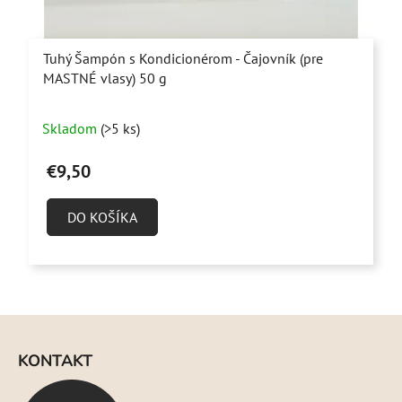
Tuhý Šampón s Kondicionérom - Čajovník (pre
MASTNÉ vlasy) 50 g
Priemerné
Skladom
(>5 ks)
hodnotenie
produktu
€9,50
je
4,9
DO KOŠÍKA
z
5
hviezdičiek.
Z
á
KONTAKT
p
ä