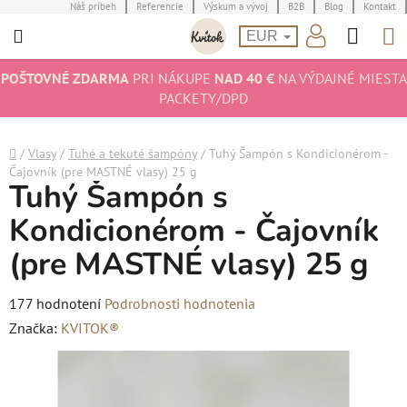
Prejsť
Náš príbeh
Referencie
Výskum a vývoj
B2B
Blog
Kontakt
Hľad
N
na
EUR
obsah
K
POŠTOVNÉ ZDARMA
PRI NÁKUPE
NAD 40 €
NA VÝDAJNÉ MIESTA
PACKETY/DPD
Domov
/
Vlasy
/
Tuhé a tekuté šampóny
/
Tuhý Šampón s Kondicionérom -
Čajovník (pre MASTNÉ vlasy) 25 g
Tuhý Šampón s
Kondicionérom - Čajovník
(pre MASTNÉ vlasy) 25 g
Priemerné
177 hodnotení
Podrobnosti hodnotenia
hodnotenie
Značka:
KVITOK®
produktu
je
4,8