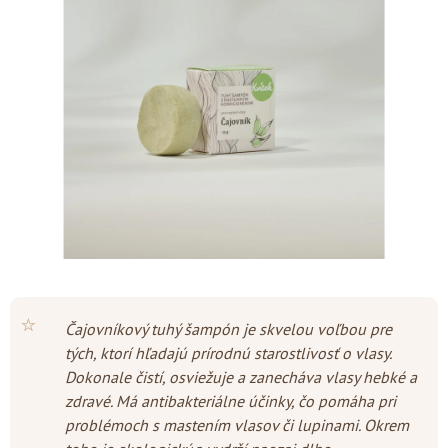
z
5
hviezdičiek.
⭐
Čajovníkový tuhý šampón je skvelou voľbou pre
tých, ktorí hľadajú prírodnú starostlivosť o vlasy.
Dokonale čistí, osviežuje a zanecháva vlasy hebké a
zdravé. Má antibakteriálne účinky, čo pomáha pri
problémoch s mastením vlasov či lupinami. Okrem