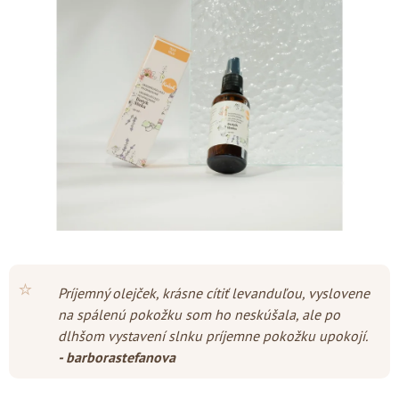
z
5
hviezdičiek.
⭐
Príjemný olejček, krásne cítiť levanduľou, vyslovene
na spálenú pokožku som ho neskúšala, ale po
dlhšom vystavení slnku príjemne pokožku upokojí.
- barborastefanova