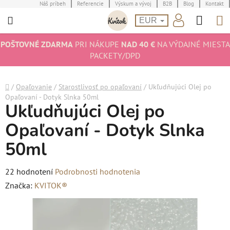
Prejsť
Náš príbeh
Referencie
Výskum a vývoj
B2B
Blog
Kontakt
Hľad
N
na
EUR
obsah
K
POŠTOVNÉ ZDARMA
PRI NÁKUPE
NAD 40 €
NA VÝDAJNÉ MIESTA
PACKETY/DPD
Domov
/
Opaľovanie
/
Starostlivosť po opaľovaní
/
Ukľudňujúci Olej po
Opaľovaní - Dotyk Slnka 50ml
Ukľudňujúci Olej po
Opaľovaní - Dotyk Slnka
50ml
Priemerné
22 hodnotení
Podrobnosti hodnotenia
hodnotenie
Značka:
KVITOK®
produktu
je
5,0