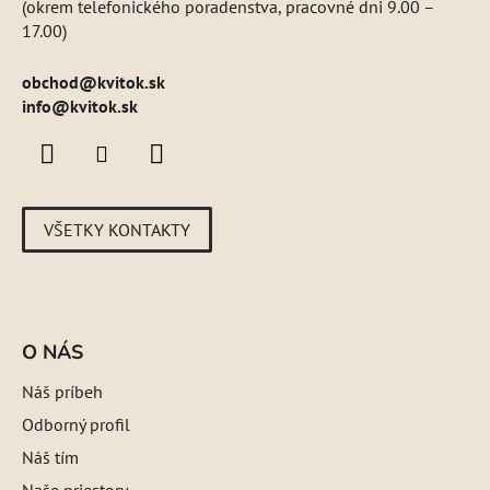
(okrem telefonického poradenstva, pracovné dni 9.00 –
17.00)
obchod
@
kvitok.sk
info@kvitok.sk
VŠETKY KONTAKTY
O NÁS
Náš príbeh
Odborný profil
Náš tím
Naše priestory