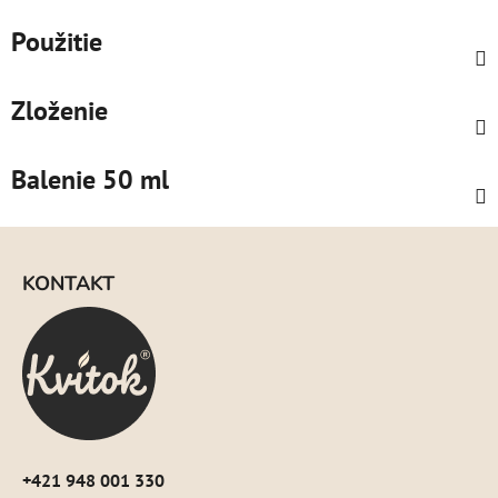
Použitie
Zloženie
Balenie 50 ml
Z
á
KONTAKT
p
ä
t
i
e
+421 948 001 330