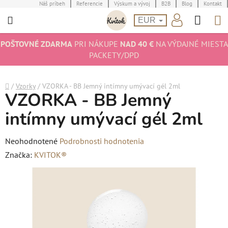
Prejsť
Náš príbeh
Referencie
Výskum a vývoj
B2B
Blog
Kontakt
Hľad
N
na
EUR
obsah
K
POŠTOVNÉ ZDARMA
PRI NÁKUPE
NAD 40 €
NA VÝDAJNÉ MIESTA
PACKETY/DPD
Domov
/
Vzorky
/
VZORKA - BB Jemný intímny umývací gél 2ml
VZORKA - BB Jemný
intímny umývací gél 2ml
Priemerné
Neohodnotené
Podrobnosti hodnotenia
hodnotenie
Značka:
KVITOK®
produktu
je
0,0
z
5