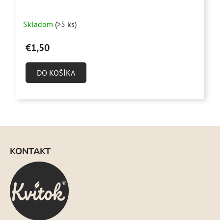
Skladom
(>5 ks)
€1,50
DO KOŠÍKA
Z
á
KONTAKT
p
ä
t
i
e