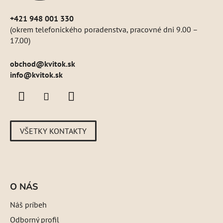
+421 948 001 330
(okrem telefonického poradenstva, pracovné dni 9.00 –
17.00)
obchod
@
kvitok.sk
info@kvitok.sk
VŠETKY KONTAKTY
O NÁS
Náš príbeh
Odborný profil