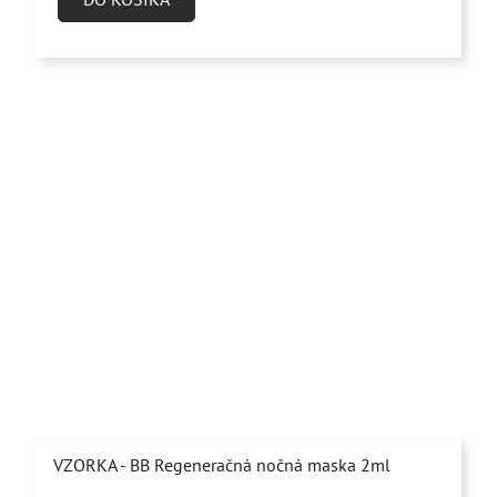
z
5
hviezdičiek.
VZORKA - BB Regeneračná nočná maska 2ml