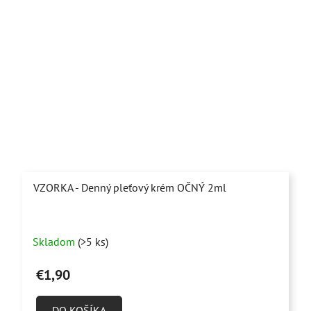
VZORKA - Denný pleťový krém OČNÝ 2ml
Priemerné
Skladom
(>5 ks)
hodnotenie
produktu
€1,90
je
5,0
DO KOŠÍKA