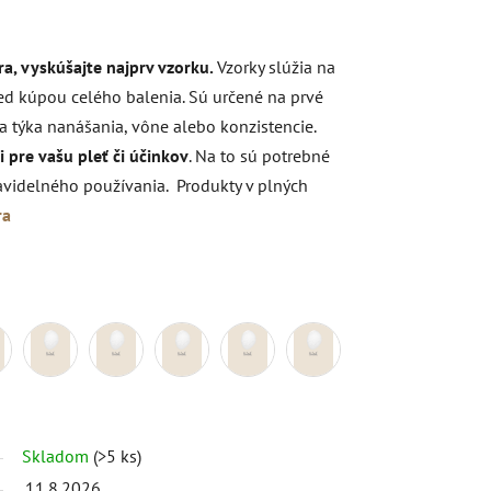
a, vyskúšajte najprv vzorku.
Vzorky slúžia na
red kúpou celého balenia. Sú určené na prvé
 týka nanášania, vône alebo konzistencie.
 pre vašu pleť či účinkov
. Na to sú potrebné
ravidelného používania. Produkty v plných
ra
Skladom
(>5 ks)
11.8.2026