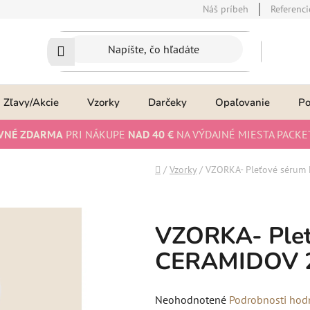
Náš príbeh
Referenci
Zľavy/Akcie
Vzorky
Darčeky
Opaľovanie
P
VNÉ ZDARMA
PRI NÁKUPE
NAD 40 €
NA VÝDAJNÉ MIESTA PACKE
Domov
/
Vzorky
/
VZORKA- Pleťové séru
VZORKA- Ple
CERAMIDOV 
Priemerné
Neohodnotené
Podrobnosti hod