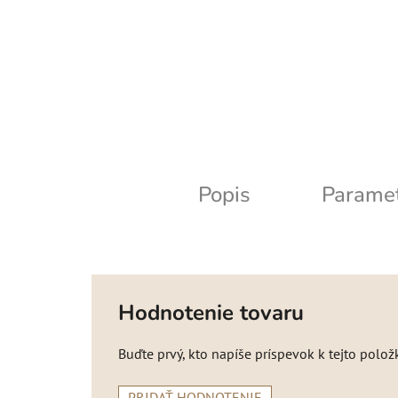
Popis
Parame
Hodnotenie tovaru
Buďte prvý, kto napíše príspevok k tejto polož
PRIDAŤ HODNOTENIE