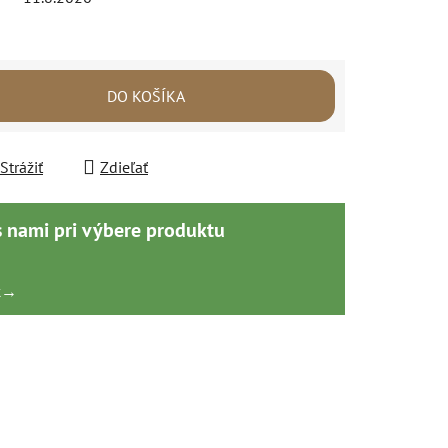
DO KOŠÍKA
Strážiť
Zdieľať
s nami pri výbere produktu
k
→