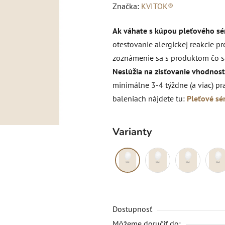
hodnotenie
Značka:
KVITOK®
produktu
Ak váhate s kúpou pleťového sér
je
otestovanie alergickej reakcie p
0,0
zoznámenie sa s produktom čo sa
z
Neslúžia na zisťovanie vhodnosti
5
minimálne 3-4 týždne (a viac) p
hviezdičiek.
baleniach nájdete tu:
Pleťové sé
Varianty
Dostupnosť
Môžeme doručiť do: