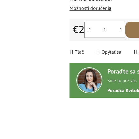
Možnosti doručenia
€2
Jednotková cena:
Tlač
Opýtať sa
Poraďte sa 
Sme tu pre vás
Poradca Kvito