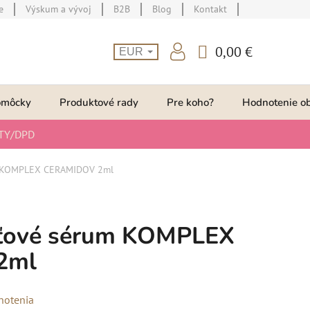
e
Výskum a vývoj
B2B
Blog
Kontakt
0,00 €
EUR
NÁKUPNÝ
KOŠÍK
omôcky
Produktové rady
Pre koho?
Hodnotenie o
TY/DPD
m KOMPLEX CERAMIDOV 2ml
ťové sérum KOMPLEX
2ml
notenia