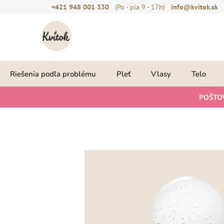
Prejsť
+421 948 001 330
(Po - pia 9 - 17h)
info@kvitok.sk
na
obsah
Riešenia podľa problému
Pleť
Vlasy
Telo
POŠTO