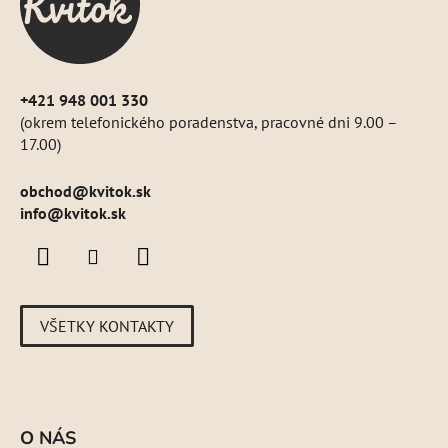
i
e
+421 948 001 330
(okrem telefonického poradenstva, pracovné dni 9.00 –
17.00)
obchod
@
kvitok.sk
info@kvitok.sk
VŠETKY KONTAKTY
O NÁS