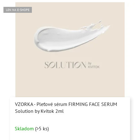
LEN NA E-SHOPE
VZORKA - Pleťové sérum FIRMING FACE SERUM
Solution by Kvitok 2ml
Priemerné
Skladom
(>5 ks)
hodnotenie
produktu