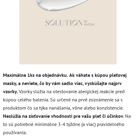
z
5
hviezdičiek.
Maximálne 1ks na objednávku.
Ak váhate s kúpou pleťovej
masky, a neviete, čo by vám sadlo viac, vyskúšajte najprv
vzorky.
Vzorky slúžia na otestovanie alergickej reakcie pred
kúpou celého balenia. Sú určené na prvé zoznámenie sa s
produktom čo sa týka nanášania, vône alebo konzistencie.
Neslúžia na zisťovanie vhodnosti pre vašu pleť či účinkov
. Na
to sú potrebné minimálne 3-4 týždne (a viac) pravidelného
používania.