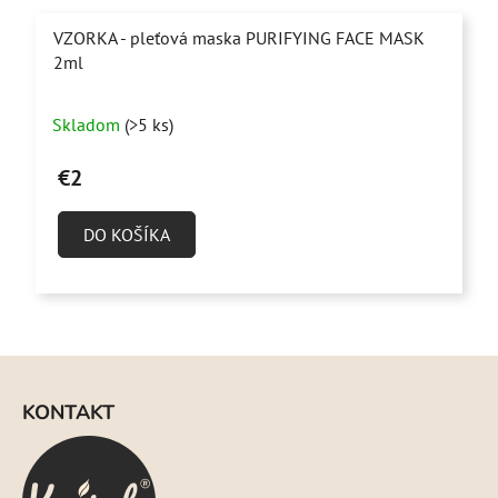
VZORKA - pleťová maska PURIFYING FACE MASK
2ml
Skladom
(>5 ks)
€2
DO KOŠÍKA
Z
á
KONTAKT
p
ä
t