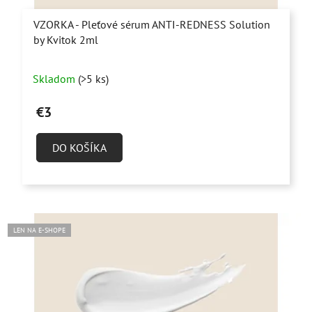
VZORKA - Pleťové sérum ANTI-REDNESS Solution
by Kvitok 2ml
Skladom
(>5 ks)
€3
DO KOŠÍKA
LEN NA E-SHOPE