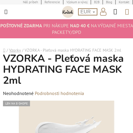
Prejsť
Náš príbeh
Referencie
Výskum a vývoj
B2B
Blog
Kontakt
Hľad
N
na
EUR
obsah
K
POŠTOVNÉ ZDARMA
PRI NÁKUPE
NAD 40 €
NA VÝDAJNÉ MIESTA
PACKETY/DPD
Domov
/
Vzorky
/
VZORKA - Pleťová maska HYDRATING FACE MASK 2ml
VZORKA - Pleťová maska
HYDRATING FACE MASK
2ml
Priemerné
Neohodnotené
Podrobnosti hodnotenia
hodnotenie
LEN NA E-SHOPE
produktu
je
0,0