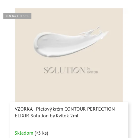
LEN NA E-SHOPE
VZORKA - Pleťový krém CONTOUR PERFECTION
ELIXIR Solution by Kvitok 2ml
Priemerné
Skladom
(>5 ks)
hodnotenie