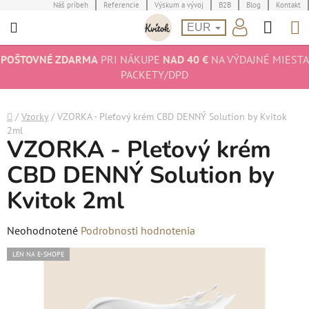
Prejsť
Náš príbeh
Referencie
Výskum a vývoj
B2B
Blog
Kontakt
Hľad
N
na
EUR
obsah
K
POŠTOVNÉ ZDARMA
PRI NÁKUPE
NAD 40 €
NA VÝDAJNÉ MIESTA
PACKETY/DPD
Domov
/
Vzorky
/
VZORKA - Pleťový krém CBD DENNÝ Solution by Kvitok
2ml
VZORKA - Pleťový krém
CBD DENNÝ Solution by
Kvitok 2ml
Priemerné
Neohodnotené
Podrobnosti hodnotenia
hodnotenie
LEN NA E-SHOPE
produktu
je
0,0