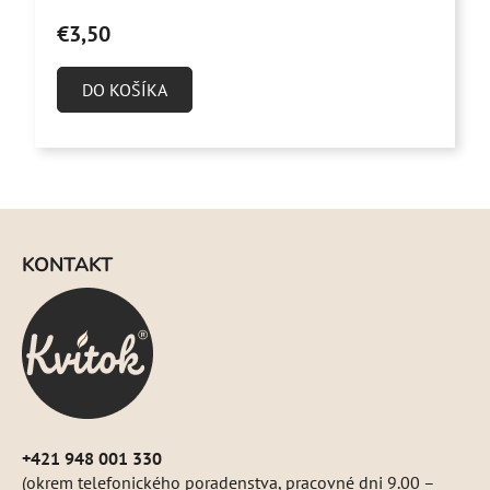
produktu
€3,50
je
4,6
DO KOŠÍKA
z
5
hviezdičiek.
Z
á
KONTAKT
p
ä
t
i
e
+421 948 001 330
(okrem telefonického poradenstva, pracovné dni 9.00 –