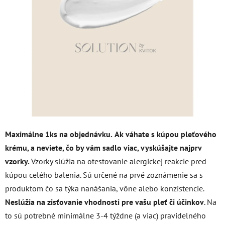
z
5
hviezdičiek.
Maximálne 1ks na objednávku.
Ak váhate s kúpou pleťového
krému, a neviete, čo by vám sadlo viac, vyskúšajte najprv
vzorky.
Vzorky slúžia na otestovanie alergickej reakcie pred
kúpou celého balenia. Sú určené na prvé zoznámenie sa s
produktom čo sa týka nanášania, vône alebo konzistencie.
Neslúžia na zisťovanie vhodnosti pre vašu pleť či účinkov
. Na
to sú potrebné minimálne 3-4 týždne (a viac) pravidelného