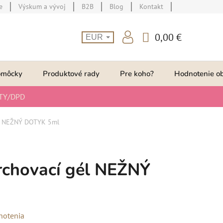
e
Výskum a vývoj
B2B
Blog
Kontakt
0,00 €
EUR
NÁKUPNÝ
KOŠÍK
omôcky
Produktové rady
Pre koho?
Hodnotenie o
TY/DPD
él NEŽNÝ DOTYK 5ml
chovací gél NEŽNÝ
notenia