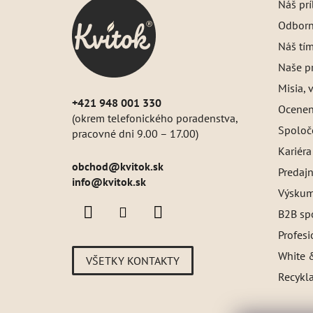
Náš pr
ä
Odborný
t
i
Náš tí
e
Naše pr
Misia, v
+421 948 001 330
Oceneni
(okrem telefonického poradenstva,
Spoloč
pracovné dni 9.00 – 17.00)
Kariéra
obchod
@
kvitok.sk
Predajn
info@kvitok.sk
Výskum
B2B sp
Profes
White &
VŠETKY KONTAKTY
Recykl