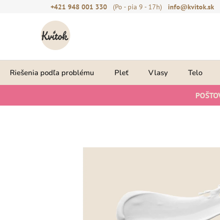
Prejsť
+421 948 001 330
(Po - pia 9 - 17h)
info@kvitok.sk
na
obsah
Riešenia podľa problému
Pleť
Vlasy
Telo
POŠTO