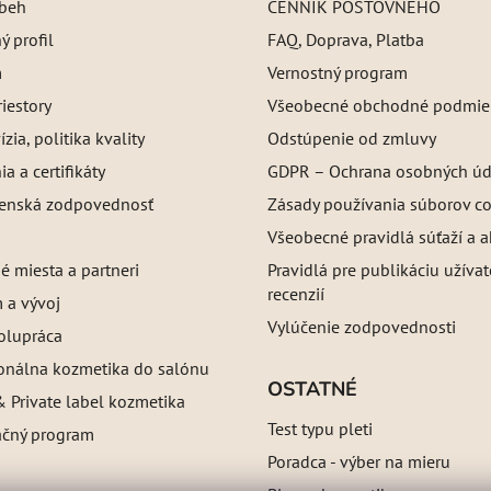
íbeh
CENNÍK POŠTOVNÉHO
 profil
FAQ, Doprava, Platba
m
Vernostný program
iestory
Všeobecné obchodné podmie
ízia, politika kvality
Odstúpenie od zmluvy
a a certifikáty
GDPR – Ochrana osobných úd
enská zodpovednosť
Zásady používania súborov c
Všeobecné pravidlá súťaží a a
é miesta a partneri
Pravidlá pre publikáciu užíva
recenzií
 a vývoj
Vylúčenie zodpovednosti
olupráca
ionálna kozmetika do salónu
OSTATNÉ
 Private label kozmetika
Test typu pleti
ačný program
Poradca - výber na mieru