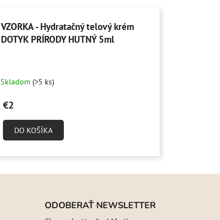
VZORKA - Hydratačný telový krém
DOTYK PRÍRODY HUTNÝ 5ml
Priemerné
Skladom
(>5 ks)
hodnotenie
produktu
€2
je
5,0
DO KOŠÍKA
z
5
hviezdičiek.
ODOBERAŤ NEWSLETTER