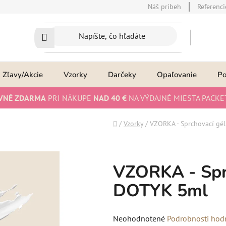
Náš príbeh
Referenci
Zľavy/Akcie
Vzorky
Darčeky
Opaľovanie
P
VNÉ ZDARMA
PRI NÁKUPE
NAD 40 €
NA VÝDAJNÉ MIESTA PACKE
Domov
/
Vzorky
/
VZORKA - Sprchovací g
VZORKA - Spr
DOTYK 5ml
Priemerné
Neohodnotené
Podrobnosti hod