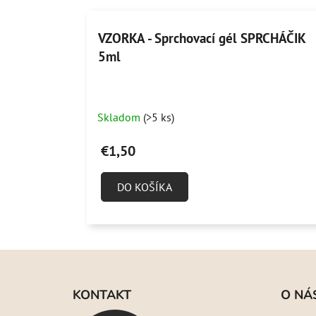
VZORKA - Sprchovací gél SPRCHÁČIK
5ml
Skladom
(>5 ks)
€1,50
DO KOŠÍKA
Z
á
KONTAKT
O NÁ
p