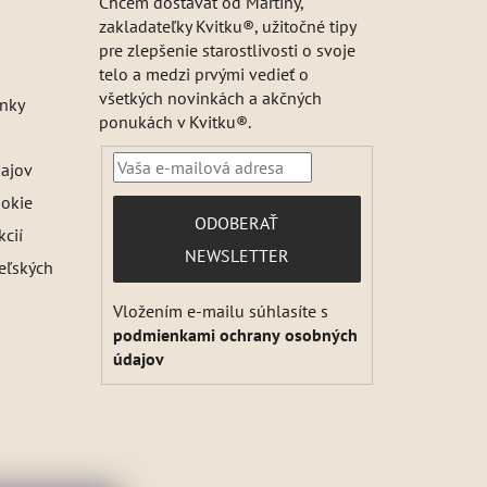
Chcem dostávať od Martiny,
zakladateľky Kvitku®, užitočné tipy
pre zlepšenie starostlivosti o svoje
telo a medzi prvými vedieť o
všetkých novinkách a akčných
nky
ponukách v Kvitku®.
ajov
ookie
PRIHLÁSIŤ
ODOBERAŤ
kcií
SA
NEWSLETTER
teľských
Vložením e-mailu súhlasíte s
podmienkami ochrany osobných
údajov