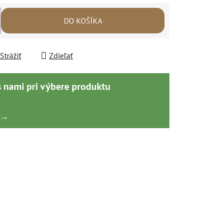
DO KOŠÍKA
Strážiť
Zdieľať
s nami pri výbere produktu
k
→