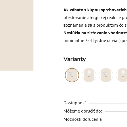
hodnotenie
Ak váhate s kúpou sprchovacieho
produktu
otestovanie alergickej reakcie p
je
zoznámenie sa s produktom čo sa
0,0
Neslúžia na zisťovanie vhodnosti
z
minimálne 3-4 týždne (a viac) p
5
hviezdičiek.
Varianty
Dostupnosť
Môžeme doručiť do:
Možnosti doručenia