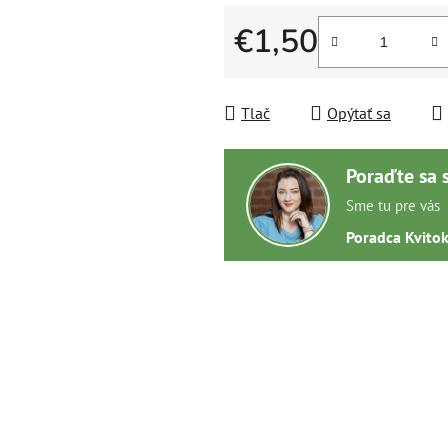
€1,50
Jednotková cena:
Tlač
Opýtať sa
Poraďte sa 
Sme tu pre vás
Poradca Kvito