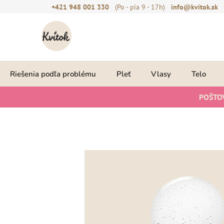
Prejsť
+421 948 001 330
(Po - pia 9 - 17h)
info@kvitok.sk
na
obsah
Riešenia podľa problému
Pleť
Vlasy
Telo
POŠTO