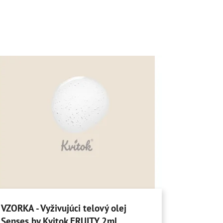
VZORKA - Vyživujúci telový olej
Senses by Kvitok FRUITY 2ml