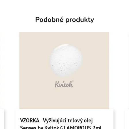
Podobné produkty
VZORKA - Vyživujúci telový olej
Senses by Kvitok GLAMOROUS 2ml