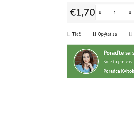
€1,70
Jednotková cena:
Tlač
Opýtať sa
Poraďte sa 
Sme tu pre vás
Poradca Kvito