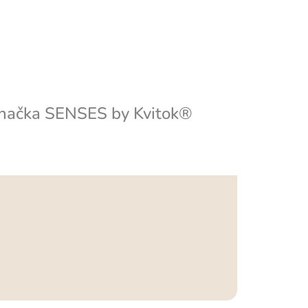
načka
SENSES by Kvitok®