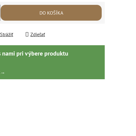
DO KOŠÍKA
Strážiť
Zdieľať
s nami pri výbere produktu
k
→