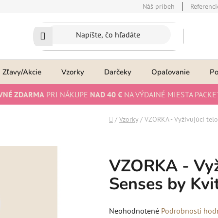
Náš príbeh
Referenci
Zľavy/Akcie
Vzorky
Darčeky
Opaľovanie
P
VNÉ ZDARMA
PRI NÁKUPE
NAD 40 €
NA VÝDAJNÉ MIESTA PACKE
Domov
/
Vzorky
/
VZORKA - Vyživujúci tel
VZORKA - Vyži
Senses by Kv
Priemerné
Neohodnotené
Podrobnosti hod