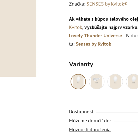
hodnotenie
Značka:
SENSES by Kvitok®
produktu
Ak váhate s kúpou telového ole
je
Kvitok
,
vyskúšajte najprv vzorku
0,0
Lovely
Thunder
Universe
Parfumy
z
tu:
Senses by Kvitok
5
hviezdičiek.
Varianty
Dostupnosť
Môžeme doručiť do:
Možnosti doručenia