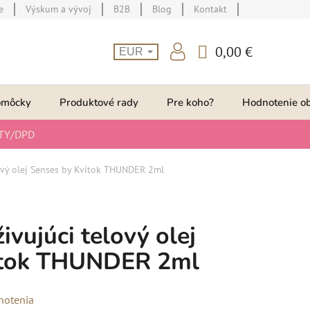
e
Výskum a vývoj
B2B
Blog
Kontakt
0,00 €
EUR
NÁKUPNÝ
KOŠÍK
omôcky
Produktové rady
Pre koho?
Hodnotenie o
TY/DPD
ový olej Senses by Kvitok THUNDER 2ml
vujúci telový olej
itok THUNDER 2ml
notenia