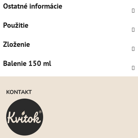
Ostatné informácie
Použitie
Zloženie
Balenie 150 ml
Z
á
KONTAKT
p
ä
t
i
e