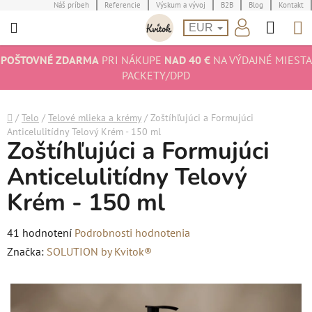
Prejsť
Náš príbeh
Referencie
Výskum a vývoj
B2B
Blog
Kontakt
Hľad
N
na
EUR
obsah
K
POŠTOVNÉ ZDARMA
PRI NÁKUPE
NAD 40 €
NA VÝDAJNÉ MIESTA
PACKETY/DPD
Domov
/
Telo
/
Telové mlieka a krémy
/
Zoštíhľujúci a Formujúci
Anticelulitídny Telový Krém - 150 ml
Zoštíhľujúci a Formujúci
Anticelulitídny Telový
Krém - 150 ml
Priemerné
41 hodnotení
Podrobnosti hodnotenia
hodnotenie
Značka:
SOLUTION by Kvitok®
produktu
je
5,0