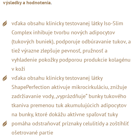
výsledky a hodnotenia
.
vďaka obsahu klinicky testovanej látky Iso-Slim
Complex inhibuje tvorbu nových adipocytov
(tukových buniek), podporuje odbúravanie tukov, a
tiež výrazne zlepšuje pevnosť, pružnosť a
vyhladenie pokožky podporou produkcie kolagénu
v koži
vďaka obsahu klinicky testovanej látky
ShapePerfection aktivuje mikrocirkuláciu, znižuje
zadržiavanie vody, „vyprázdňuje“ bunky tukového
tkaniva premenou tuk akumulujúcich adipocytov
na bunky, ktoré dokážu aktívne spaľovať tuky
pomáha odstraňovať príznaky celulitídy a zoštíhliť
ošetrované partie