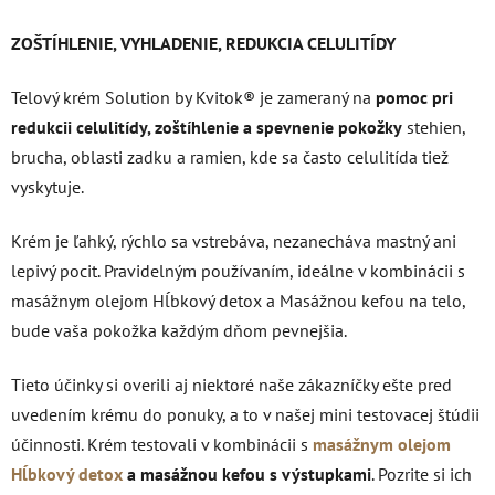
ZOŠTÍHLENIE, VYHLADENIE, REDUKCIA CELULITÍDY
Telový krém Solution by Kvitok® je zameraný na
pomoc pri
redukcii celulitídy, zoštíhlenie a spevnenie pokožky
stehien,
brucha, oblasti zadku a ramien, kde sa často celulitída tiež
vyskytuje.
Krém je ľahký, rýchlo sa vstrebáva, nezanecháva mastný ani
lepivý pocit. Pravidelným používaním, ideálne v kombinácii s
masážnym olejom Hĺbkový detox a Masážnou kefou na telo,
bude vaša pokožka každým dňom pevnejšia.
Tieto účinky si overili aj niektoré naše zákazníčky ešte pred
uvedením krému do ponuky, a to v našej mini testovacej štúdii
účinnosti. Krém testovali v kombinácii s
masážnym olejom
Hĺbkový detox
a masážnou kefou s výstupkami
. Pozrite si ich