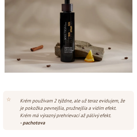
z
5
hviezdičiek.
⭐
Krém používam 2 týždne, ale už teraz evidujem, že
je pokožka pevnejšia, pružnejšia a vidím efekt.
Krém má výrazný prehrievací až pálivý efekt.
- pachotova