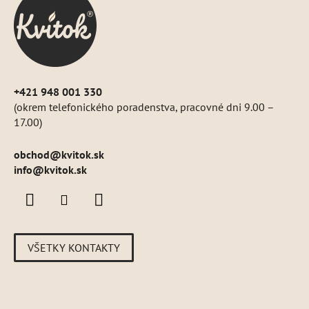
t
i
e
+421 948 001 330
(okrem telefonického poradenstva, pracovné dni 9.00 –
17.00)
obchod
@
kvitok.sk
info@kvitok.sk
VŠETKY KONTAKTY