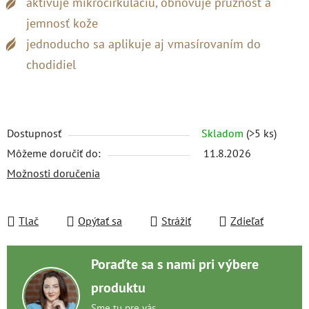
aktivuje mikrocirkuláciu, obnovuje pružnosť a
jemnosť kože
jednoducho sa aplikuje aj vmasírovaním do
chodidiel
Dostupnosť
Skladom
(>5 ks)
Môžeme doručiť do:
11.8.2026
Možnosti doručenia
Tlač
Opýtať sa
Strážiť
Zdieľať
Poraďte sa s nami pri výbere
produktu
Sme tu pre vás