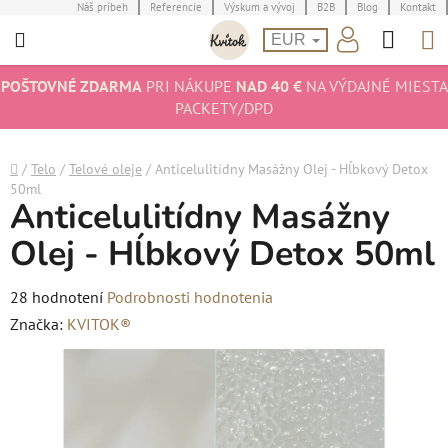
Prejsť
Náš príbeh
Referencie
Výskum a vývoj
B2B
Blog
Kontakt
Hľad
N
na
EUR
obsah
K
POŠTOVNÉ ZDARMA
PRI NÁKUPE
NAD 40 €
NA VÝDAJNÉ MIESTA
PACKETY/DPD
Domov
/
Telo
/
Telové oleje
/
Anticelulitídny Masážny Olej - Hĺbkový Detox
50ml
Anticelulitídny Masážny
Olej - Hĺbkový Detox 50ml
Priemerné
28 hodnotení
Podrobnosti hodnotenia
hodnotenie
Značka:
KVITOK®
produktu
je
4,9
z