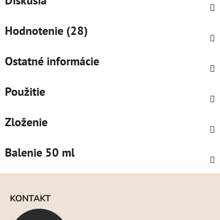
Diskusia
Hodnotenie (28)
Ostatné informácie
Použitie
Zloženie
Balenie 50 ml
Z
á
KONTAKT
p
ä