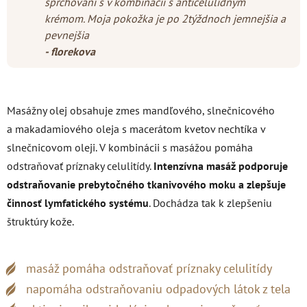
sprchovaní s v kombinácii s anticelulídnym
krémom. Moja pokožka je po 2týždnoch jemnejšia a
pevnejšia
- florekova
Masážny olej obsahuje zmes mandľového, slnečnicového
a makadamiového oleja s macerátom kvetov nechtíka v
slnečnicovom oleji. V kombinácii s masážou pomáha
odstraňovať príznaky celulitídy.
Intenzívna masáž podporuje
odstraňovanie prebytočného tkanivového moku a zlepšuje
činnosť lymfatického systému
. Dochádza tak k zlepšeniu
štruktúry kože.
masáž pomáha odstraňovať príznaky celulitídy
napomáha odstraňovaniu odpadových látok z tela