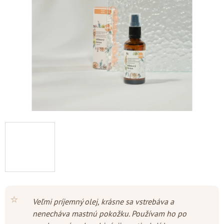
5
hviezdičiek.
⭐
Veľmi príjemný olej, krásne sa vstrebáva a
nenecháva mastnú pokožku. Používam ho po