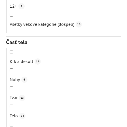
Eliminácia pigmentácií
3
12+
1
Poškodená pleť
3
Exfoliácia
1
Všetky vekové kategórie (dospelí)
16
Seborea
1
Podpora mikrocirkulácie
1
Časť tela
Rosacea
2
Revitalizácia pokožky
3
Krk a dekolt
14
Začervenanie
1
Udržanie hydratácie
23
Nohy
6
Čierne bodky
0
Upokojenie
9
Tvár
13
Mílie/upchaté póry
0
Zmiernenie svrbenia
3
Telo
24
Rozšírené póry
0