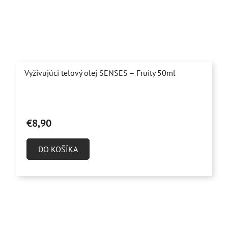
Vyživujúci telový olej SENSES – Fruity 50ml
Priemerné
hodnotenie
€8,90
produktu
je
DO KOŠÍKA
5,0
z
5
hviezdičiek.