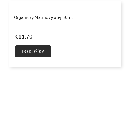
Priemerné
Organický Malinový olej 30ml
hodnotenie
produktu
€11,70
je
5,0
DO KOŠÍKA
z
5
hviezdičiek.