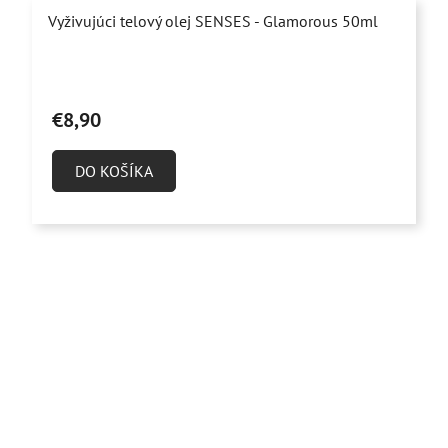
Vyživujúci telový olej SENSES - Glamorous 50ml
Priemerné
hodnotenie
€8,90
produktu
je
DO KOŠÍKA
5,0
z
5
hviezdičiek.