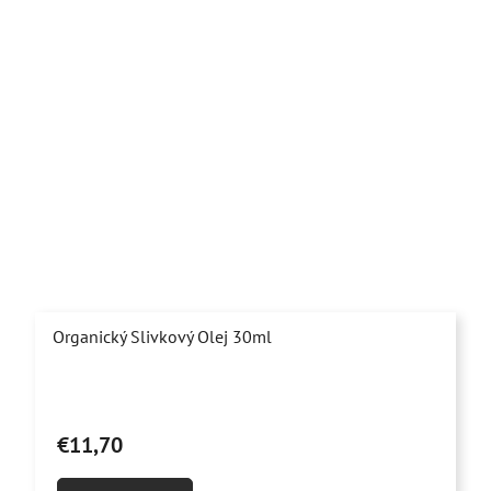
Organický Slivkový Olej 30ml
Priemerné
hodnotenie
€11,70
produktu