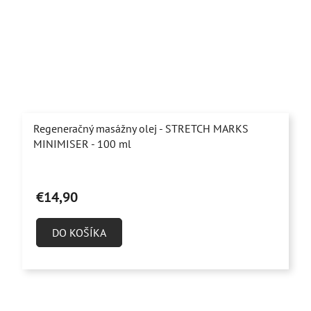
Regeneračný masážny olej - STRETCH MARKS
MINIMISER - 100 ml
Priemerné
hodnotenie
€14,90
produktu
je
DO KOŠÍKA
5,0
z
5
hviezdičiek.