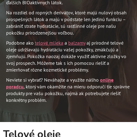
ďalších BIOaktívnych látok.
Na rozdiel od ropných derivátov, ktoré majú nulový obsah
prospešných látok a majú v podstate len jedinú funkciu –
zabrániť strate hydratácie, sú rastlinné oleje pre našu
pokožku prirodzenejšou voľbou.
Podobne ako
telové mlieka
a
balzamy
aj prírodné telové
oleje udržiavajú hydratáciu vašej pokožky, zmäkčujú a
zjemňujú. Pokožka naozaj dokáže využiť aktívne zložky vo
svoj prospech. Môžeme tak s ich pomocou riešiť a
zmierňovať rôzne kozmetické problémy.
Neviete si vybrať? Neváhajte a využite nášho
online
poradcu
, ktorý vám okamžite na mieru odporučí tie správne
produkty pre vašu pokožku, najmä ak potrebujete riešiť
konkrétny problém.
Telové oleje