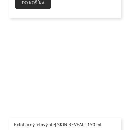
je
DO KOŠÍKA
5,0
z
5
hviezdičiek.
Exfoliačný telový olej SKIN REVEAL - 150 ml