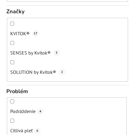
Značky
KVITOK®
17
SENSES by Kvitok®
5
SOLUTION by Kvitok®
2
Problém
Podráždenie
4
Citlivá pleť
6