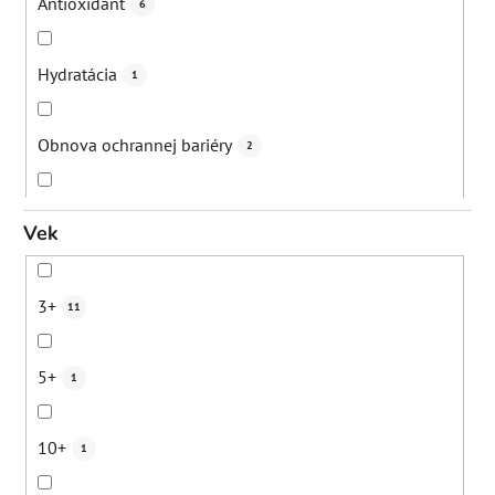
Antioxidant
6
Suché vlasy
3
Hydratácia
1
Starecké/pigmentové škvrny
2
Obnova ochrannej bariéry
2
Bežná denná starostlivosť
1
Zmiernenie zápalov
7
Vek
Nadmerná tvorba mazu
1
Eliminácia čiernych bodiek
0
3+
11
Kuracia koža (keratosis pilaris)
1
Eliminácia upchatých pórov
0
5+
1
Celulitída
3
Regenerácia pokožky
10
10+
1
Jazvičky po akné
1