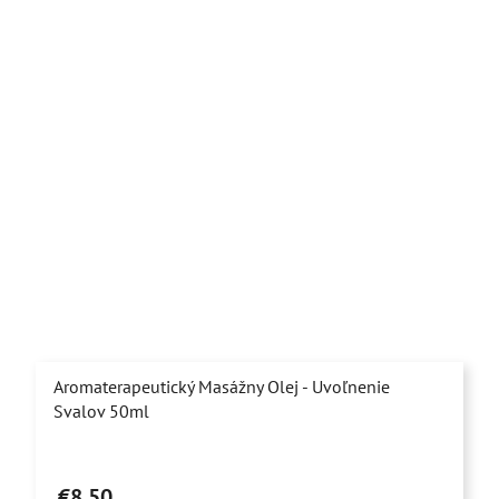
hviezdičiek.
Aromaterapeutický Masážny Olej - Uvoľnenie
Svalov 50ml
Priemerné
hodnotenie
€8,50