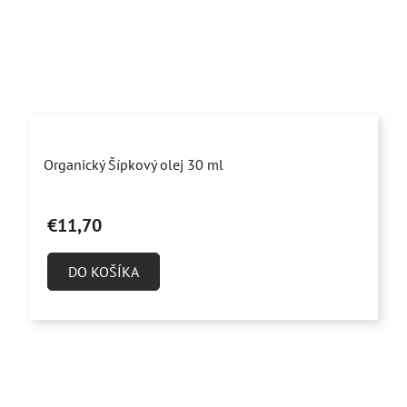
Priemerné
Organický Šípkový olej 30 ml
hodnotenie
produktu
€11,70
je
4,9
DO KOŠÍKA
z
5
hviezdičiek.