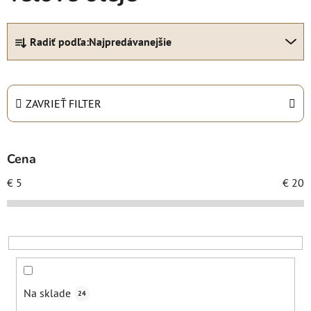
R
Radiť podľa:
Najpredávanejšie
a
d
e
n
ZAVRIEŤ FILTER
i
e
p
Cena
r
€
5
€
20
o
d
u
k
t
o
Na sklade
24
v