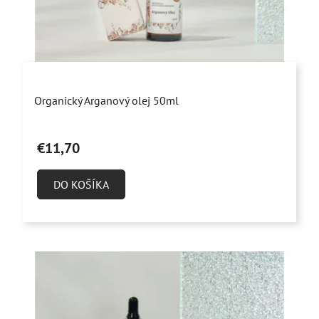
Priemerné
Organický Arganový olej 50ml
hodnotenie
produktu
€11,70
je
5,0
DO KOŠÍKA
z
5
hviezdičiek.