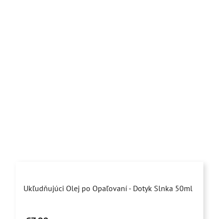
Priemerné
Ukľudňujúci Olej po Opaľovaní - Dotyk Slnka 50ml
hodnotenie
produktu