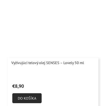
Vyživujúci telový olej SENSES – Lovely 50 ml
Priemerné
hodnotenie
€8,90
produktu
je
DO KOŠÍKA
5,0