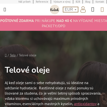
Prejsť
Náš príbeh
Referencie
Výskum a vývoj
B2B
Blog
Kontakt
Hľad
N
na
EUR
obsah
K
POŠTOVNÉ ZDARMA
PRI NÁKUPE
NAD 40 €
NA VÝDAJNÉ MIESTA
PACKETY/DPD
Domov
/
Telo
/
Telové oleje
Telové oleje
Aj keď oleje sami o sebe nehydratujú, sú ideálne na
udržanie hydratácie. Rastlinné oleje z našej ponuky sú
lisované za studena, čo je veľmi šetrný spôsob spracovania,
vďaka ktorému si uchovávajú maximum prírodných
vitamínov, esenciálnych mastných kyselín,
antioxidantov
a