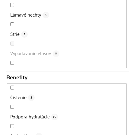
Lámavé nechty
3
Strie
3
Vypadávanie vlasov
0
Bolesti svalov a kĺbov
1
Benefity
Lupiny
4
Čistenie
2
Akné
2
Podpora hydratácie
10
Suchá koža
5