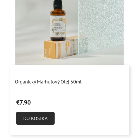
Priemerné
Organický Marhuľový Olej 50ml
hodnotenie
produktu
€7,90
je
5,0
DO KOŠÍKA
z
5
hviezdičiek.