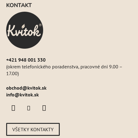
á
KONTAKT
p
ä
t
i
e
+421 948 001 330
(okrem telefonického poradenstva, pracovné dni 9.00 –
17.00)
obchod
@
kvitok.sk
info@kvitok.sk
VŠETKY KONTAKTY