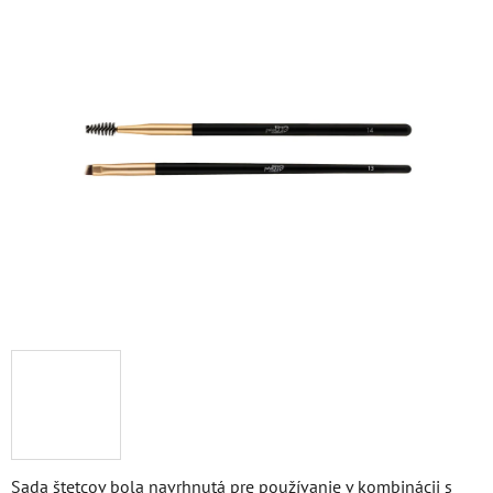
je
0,0
z
5
hviezdičiek.
Sada štetcov bola navrhnutá pre používanie v kombinácii s