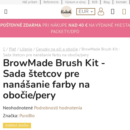
Prejsť
Náš príbeh
Referencie
Výskum a vývoj
B2B
Blog
Kontakt
Hľad
N
na
EUR
obsah
K
POŠTOVNÉ ZDARMA
PRI NÁKUPE
NAD 40 €
NA VÝDAJNÉ MIESTA
PACKETY/DPD
Domov
/
Pleť
/
Líčenie
/
Ceruzky na oči a obočie
/
BrowMade Brush Kit -
Sada štetcov pre nanášanie farby na obočie/pery
BrowMade Brush Kit -
Sada štetcov pre
nanášanie farby na
obočie/pery
Priemerné
Neohodnotené
Podrobnosti hodnotenia
hodnotenie
Značka:
PuroBio
produktu
OVERENÁ ZNAČKA