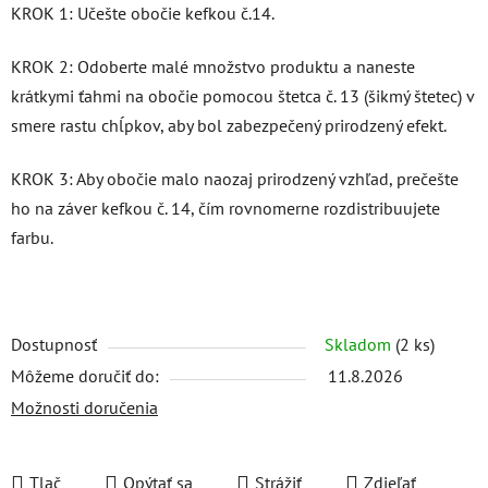
KROK 1: Učešte obočie kefkou č.14.
KROK 2: Odoberte malé množstvo produktu a naneste
krátkymi ťahmi na obočie pomocou štetca č. 13 (šikmý štetec) v
smere rastu chĺpkov, aby bol zabezpečený prirodzený efekt.
KROK 3: Aby obočie malo naozaj prirodzený vzhľad, prečešte
ho na záver kefkou č. 14, čím rovnomerne rozdistribuujete
farbu.
Dostupnosť
Skladom
(2 ks)
Môžeme doručiť do:
11.8.2026
Možnosti doručenia
Tlač
Opýtať sa
Strážiť
Zdieľať