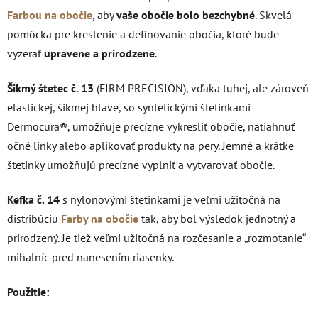
Farbou na obočie
, aby
vaše obočie bolo bezchybné
. Skvelá
pomôcka pre kreslenie a definovanie obočia, ktoré bude
vyzerať
upravene a prirodzene
.
Šikmý štetec č.
13
(FIRM PRECISION), vďaka
tuhej, ale zároveň
elastickej, šikmej hlave, so syntetickými štetinkami
Dermocura®, umožňuje precízne vykresliť obočie, natiahnuť
očné linky alebo aplikovať produkty na pery. Jemné a krátke
štetinky umožňujú precízne vyplniť a vytvarovať obočie.
Kefka č. 14
s nylonovými štetinkami je veľmi užitočná na
distribúciu
Farby na obočie
tak, aby bol výsledok jednotný a
prirodzený.
Je tiež veľmi užitočná na rozčesanie a „rozmotanie“
mihalníc pred nanesením riasenky.
Použitie: