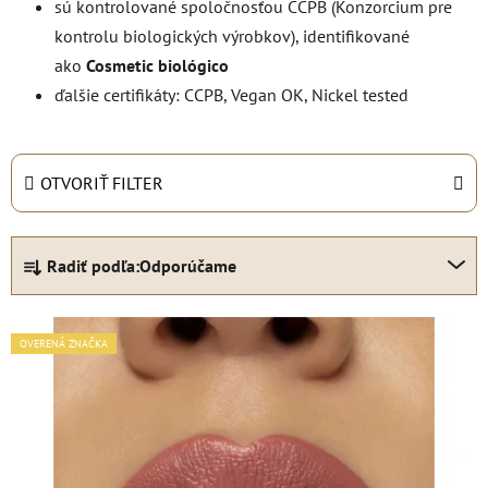
sú kontrolované spoločnosťou CCPB (Konzorcium pre
kontrolu biologických výrobkov), identifikované
ako
Cosmetic biológico
ďalšie certifikáty: CCPB, Vegan OK, Nickel tested
OTVORIŤ FILTER
R
Radiť podľa:
Odporúčame
a
d
e
V
OVERENÁ ZNAČKA
n
ý
i
p
e
i
p
s
r
p