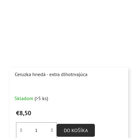
Ceruzka hnedá - extra dlhotrvajúca
Priemerné
Skladom
(>5 ks)
hodnotenie
produktu
€8,50
je
5,0
DO KOŠÍKA
z