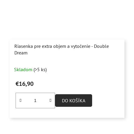
Riasenka pre extra objem a vytočenie - Double
Dream
Priemerné
Skladom
(>5 ks)
hodnotenie
produktu
€16,90
je
4,7
DO KOŠÍKA
z
5
hviezdičiek.