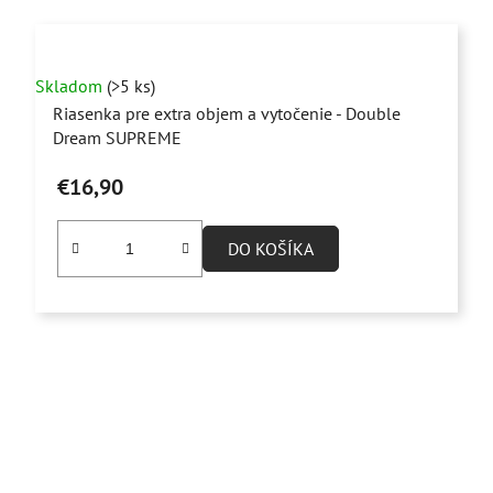
Priemerné
Skladom
(>5 ks)
hodnotenie
Riasenka pre extra objem a vytočenie - Double
produktu
Dream SUPREME
je
€16,90
5,0
z
5
DO KOŠÍKA
hviezdičiek.