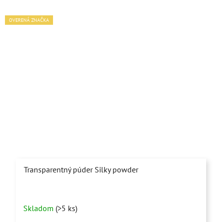
OVERENÁ ZNAČKA
Transparentný púder Silky powder
Priemerné
Skladom
(>5 ks)
hodnotenie