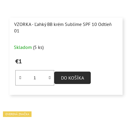
VZORKA - Ľahký BB krém Sublime SPF 10 Odtieň
01
Skladom
(5 ks)
€1
DO KOŠÍKA
OVERENÁ ZNAČKA