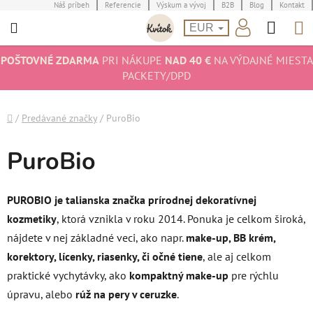
Prejsť
Náš príbeh
Referencie
Výskum a vývoj
B2B
Blog
Kontakt
Hľad
N
na
EUR
obsah
K
POŠTOVNÉ ZDARMA
PRI NÁKUPE
NAD 40 €
NA VÝDAJNÉ MIESTA
PACKETY/DPD
Domov
/
Predávané značky
/
PuroBio
PuroBio
PUROBIO je talianska značka
prírodnej dekoratívnej
kozmetiky
, ktorá vznikla v roku 2014. Ponuka je celkom široká,
nájdete v nej základné veci, ako napr.
make-up, BB krém,
korektory, lícenky, riasenky, či očné tiene
, ale aj celkom
praktické vychytávky, ako
kompaktný make-up
pre rýchlu
úpravu, alebo
rúž na pery v ceruzke
.