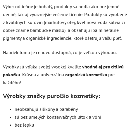
Výber odtieňov je bohatý, produkty sa hodia ako pre jemné
denné, tak aj výraznejšie večerné líčenie. Produkty sú vyrobené
z kvalitných surovín (marhuľový olej, kvetinová voda šalvia či
dobre známe bambucké maslo) a obsahujú iba minerálne
pigmenty a organické ingrediencie, ktoré ošetrujú vašu pleť.
Napriek tomu je cenovo dostupná, čo je veľkou výhodou.
Výrobky sú vďaka svojej vysokej kvalite
vhodné aj pre citlivú
pokožku.
Krásna a univerzálna
organická kozmetika
pre
každého!
Výrobky značky
puroBio kozmetiky:
neobsahujú silikóny a parabény
sú bez umelých konzervačných látok a vôní
bez lepku