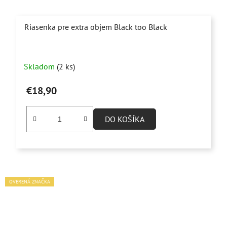
Riasenka pre extra objem Black too Black
Priemerné
Skladom
(2 ks)
hodnotenie
produktu
€18,90
je
5,0
DO KOŠÍKA
z
5
hviezdičiek.
OVERENÁ ZNAČKA