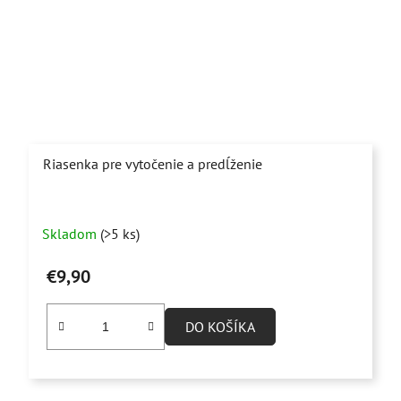
Riasenka pre vytočenie a predĺženie
Priemerné
Skladom
(>5 ks)
hodnotenie
produktu
€9,90
je
4,6
DO KOŠÍKA
z
5
hviezdičiek.