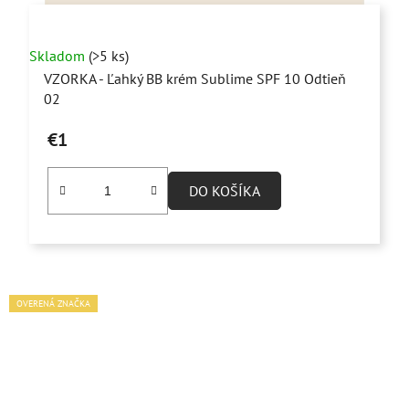
Skladom
(>5 ks)
VZORKA - Ľahký BB krém Sublime SPF 10 Odtieň
02
€1
DO KOŠÍKA
OVERENÁ ZNAČKA