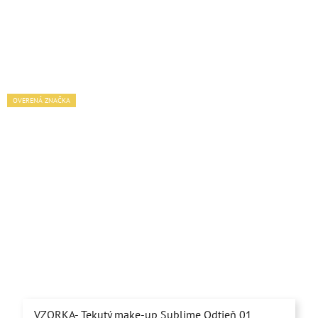
OVERENÁ ZNAČKA
VZORKA- Tekutý make-up Sublime Odtieň 01