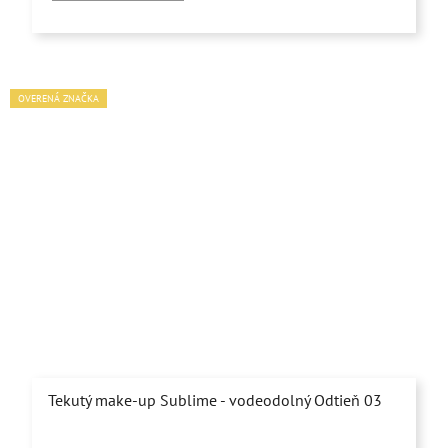
5
hviezdičiek.
OVERENÁ ZNAČKA
Tekutý make-up Sublime - vodeodolný Odtieň 03