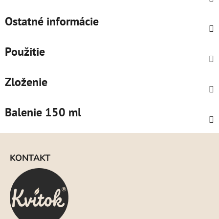
Ostatné informácie
Použitie
Zloženie
Balenie 150 ml
Z
á
KONTAKT
p
ä
t
i
e