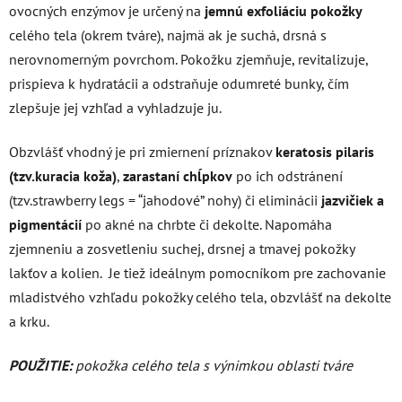
ovocných enzýmov je určený na
jemnú exfoliáciu pokožky
celého tela (okrem tváre), najmä ak je suchá, drsná s
nerovnomerným povrchom. Pokožku zjemňuje, revitalizuje,
prispieva k hydratácii a odstraňuje odumreté bunky, čím
zlepšuje jej vzhľad a vyhladzuje ju.
Obzvlášť vhodný je pri zmiernení príznakov
keratosis pilaris
(tzv.kuracia koža)
,
zarastaní chĺpkov
po ich odstránení
(tzv.strawberry legs = “jahodové” nohy) či eliminácii
jazvičiek a
pigmentácií
po akné na chrbte či dekolte. Napomáha
zjemneniu a zosvetleniu suchej, drsnej a tmavej pokožky
lakťov a kolien.
Je tiež ideálnym pomocníkom pre zachovanie
mladistvého vzhľadu pokožky celého tela, obzvlášť na dekolte
a krku.
POUŽITIE:
pokožka celého tela s výnimkou oblasti tváre