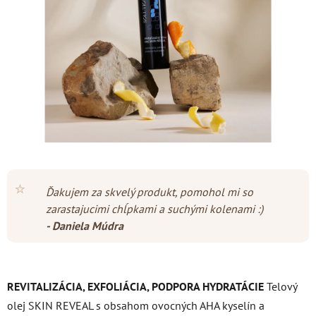
hviezdičiek.
⭐
Ďakujem za skvelý produkt, pomohol mi so
zarastajucimi chĺpkami a suchými kolenami :)
- Daniela Múdra
REVITALIZÁCIA, EXFOLIÁCIA, PODPORA HYDRATÁCIE
Telový
olej SKIN REVEAL s obsahom ovocných AHA kyselín a