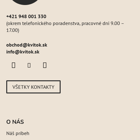
+421 948 001 330
(okrem telefonického poradenstva, pracovné dni 9.00 –
17.00)
obchod
@
kvitok.sk
info@kvitok.sk
VŠETKY KONTAKTY
O NÁS
Náš príbeh