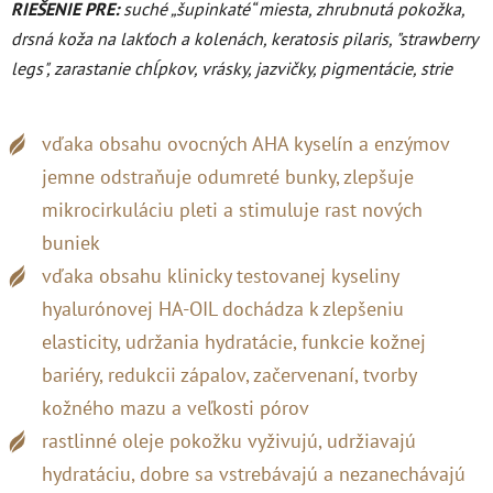
RIEŠENIE PRE:
suché „šupinkaté“ miesta, zhrubnutá pokožka,
drsná koža na lakťoch a kolenách, keratosis pilaris, "strawberry
legs", zarastanie chĺpkov, vrásky, jazvičky, pigmentácie, strie
vďaka obsahu ovocných AHA kyselín a enzýmov
jemne odstraňuje odumreté bunky, zlepšuje
mikrocirkuláciu pleti a stimuluje rast nových
buniek
vďaka obsahu klinicky testovanej kyseliny
hyalurónovej HA-OIL dochádza k zlepšeniu
elasticity, udržania hydratácie, funkcie kožnej
bariéry, redukcii zápalov, začervenaní, tvorby
kožného mazu a veľkosti pórov
rastlinné oleje pokožku vyživujú, udržiavajú
hydratáciu, dobre sa vstrebávajú a nezanechávajú