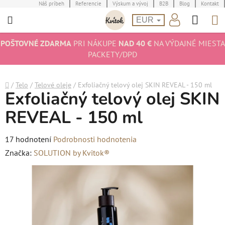
Prejsť
Náš príbeh
Referencie
Výskum a vývoj
B2B
Blog
Kontakt
Hľad
N
na
EUR
obsah
K
POŠTOVNÉ ZDARMA
PRI NÁKUPE
NAD 40 €
NA VÝDAJNÉ MIESTA
PACKETY/DPD
Domov
/
Telo
/
Telové oleje
/
Exfoliačný telový olej SKIN REVEAL - 150 ml
Exfoliačný telový olej SKIN
REVEAL - 150 ml
Priemerné
17 hodnotení
Podrobnosti hodnotenia
hodnotenie
Značka:
SOLUTION by Kvitok®
produktu
je
5,0
z
5