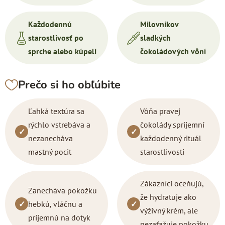
Každodennú
Milovníkov
starostlivosť po
sladkých
sprche alebo kúpeli
čokoládových vôní
Prečo si ho obľúbite
Ľahká textúra sa
Vôňa pravej
rýchlo vstrebáva a
čokolády spríjemní
✓
✓
nezanecháva
každodenný rituál
mastný pocit
starostlivosti
Zákazníci oceňujú,
Zanecháva pokožku
že hydratuje ako
✓
hebkú, vláčnu a
✓
výživný krém, ale
príjemnú na dotyk
nezaťažuje pokožku