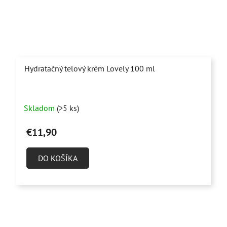
Hydratačný telový krém Lovely 100 ml
Priemerné
Skladom
(>5 ks)
hodnotenie
produktu
€11,90
je
5,0
DO KOŠÍKA
z
5
hviezdičiek.