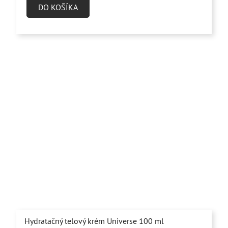
4,0
DO KOŠÍKA
z
5
hviezdičiek.
Hydratačný telový krém Universe 100 ml