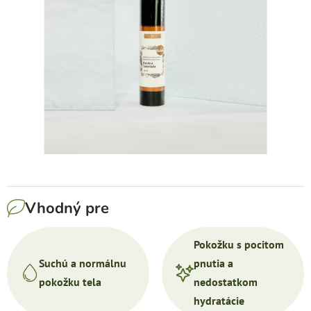
5
hviezdičiek.
Vhodný pre
Pokožku s pocitom
Suchú a normálnu
pnutia a
pokožku tela
nedostatkom
hydratácie