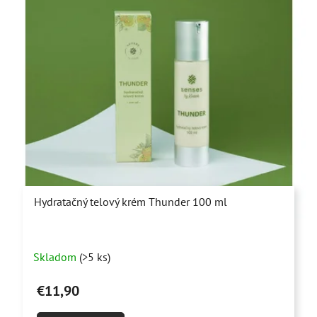
Hydratačný telový krém Thunder 100 ml
Priemerné
Skladom
(>5 ks)
hodnotenie
produktu
€11,90
je