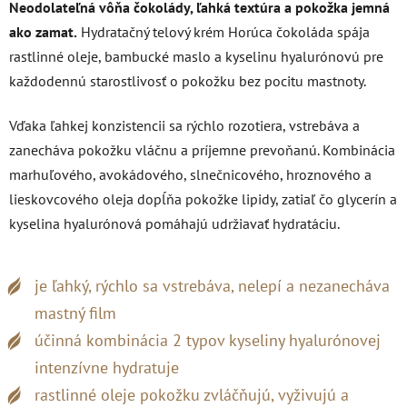
Neodolateľná vôňa čokolády, ľahká textúra a pokožka jemná
ako zamat.
Hydratačný telový krém Horúca čokoláda spája
rastlinné oleje, bambucké maslo a kyselinu hyalurónovú pre
každodennú starostlivosť o pokožku bez pocitu mastnoty.
Vďaka ľahkej konzistencii sa rýchlo rozotiera, vstrebáva a
zanecháva pokožku vláčnu a príjemne prevoňanú. Kombinácia
marhuľového, avokádového, slnečnicového, hroznového a
lieskovcového oleja dopĺňa pokožke lipidy, zatiaľ čo glycerín a
kyselina hyalurónová pomáhajú udržiavať hydratáciu.
je ľahký, rýchlo sa vstrebáva, nelepí a nezanecháva
mastný film
účinná kombinácia 2 typov kyseliny hyalurónovej
intenzívne hydratuje
rastlinné oleje pokožku zvláčňujú, vyživujú a