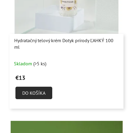
Hydratačný telový krém Dotyk prírody ĽAHKÝ 100
ml
Priemerné
Skladom
(>5 ks)
hodnotenie
produktu
€13
je
4,9
DO KOŠÍKA
z
5
hviezdičiek.