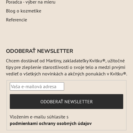
Poradca - výber na mieru
Blog o kozmetike
Referencie
ODOBERAŤ NEWSLETTER
Chcem dostávať od Martiny, zakladateľky Kvitku®, užitočné
tipy pre zlepšenie starostlivosti o svoje telo a medzi prvými
vedieť o všetkých novinkách a akčných ponukách v Kvitku®.
PRIHLÁSIŤ
ODOBERAŤ NEWSLETTER
SA
Vložením e-mailu súhlasíte s
podmienkami ochrany osobných údajov