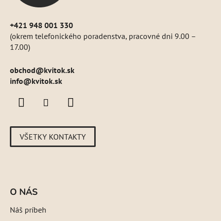
+421 948 001 330
(okrem telefonického poradenstva, pracovné dni 9.00 –
17.00)
obchod
@
kvitok.sk
info@kvitok.sk
VŠETKY KONTAKTY
O NÁS
Náš príbeh