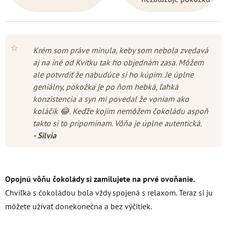
⭐
Krém som práve minula, keby som nebola zvedavá
aj na iné od Kvitku tak ho objednám zasa. Môžem
ale potvrdiť že nabudúce si ho kúpim. Je úplne
geniálny, pokožka je po ňom hebká, ľahká
konzistencia a syn mi povedal že voniam ako
koláčik 😂. Keďže kojím nemôžem čokoládu aspoň
takto si to pripomínam. Vôňa je úplne autentická.
- Silvia
Opojnú vôňu čokolády si zamilujete na prvé ovoňanie.
Chvíľka s čokoládou bola vždy spojená s relaxom. Teraz si ju
môžete užívať donekonečna a bez výčitiek.