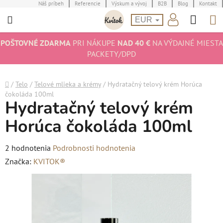
Prejsť
Náš príbeh
Referencie
Výskum a vývoj
B2B
Blog
Kontakt
Hľad
N
na
EUR
obsah
K
POŠTOVNÉ ZDARMA
PRI NÁKUPE
NAD 40 €
NA VÝDAJNÉ MIESTA
PACKETY/DPD
Domov
/
Telo
/
Telové mlieka a krémy
/
Hydratačný telový krém Horúca
čokoláda 100ml
Hydratačný telový krém
Horúca čokoláda 100ml
Priemerné
2 hodnotenia
Podrobnosti hodnotenia
hodnotenie
Značka:
KVITOK®
produktu
je
5,0
z