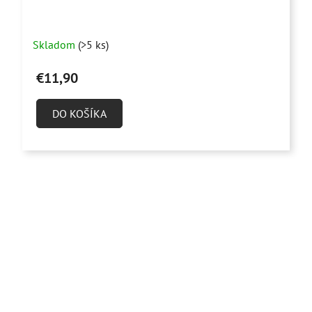
Priemerné
Skladom
(>5 ks)
hodnotenie
produktu
€11,90
je
5,0
DO KOŠÍKA
z
5
hviezdičiek.