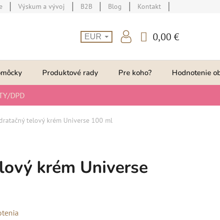
e
Výskum a vývoj
B2B
Blog
Kontakt
0,00 €
EUR
NÁKUPNÝ
KOŠÍK
omôcky
Produktové rady
Pre koho?
Hodnotenie o
TY/DPD
dratačný telový krém Universe 100 ml
lový krém Universe
otenia