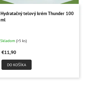
Hydratačný telový krém Thunder 100
ml
Priemerné
Skladom
(>5 ks)
hodnotenie
produktu
€11,90
je
4,0
DO KOŠÍKA
z
5
hviezdičiek.