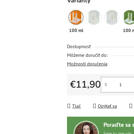
Varianty
100 ml
100 
Dostupnosť
Môžeme doručiť do:
Možnosti doručenia
€11,90
Jednotková cena:
Tlač
Opýtať sa
Poraďte sa 
Sme tu pre vás