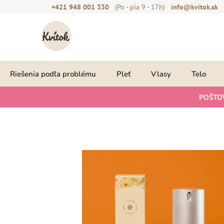
Prejsť
+421 948 001 330
(Po - pia 9 - 17h)
info@kvitok.sk
na
obsah
Riešenia podľa problému
Pleť
Vlasy
Telo
POŠTO