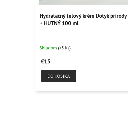
Hydratačný telový krém Dotyk prírody
+ HUTNÝ 100 ml
Priemerné
Skladom
(>5 ks)
hodnotenie
produktu
€15
je
4,7
DO KOŠÍKA
z
5
hviezdičiek.