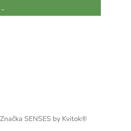
k
→
Značka
SENSES by Kvitok®