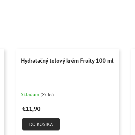
Hydratačný telový krém Fruity 100 ml
Priemerné
Skladom
(>5 ks)
hodnotenie
produktu
€11,90
je
5,0
DO KOŠÍKA
z