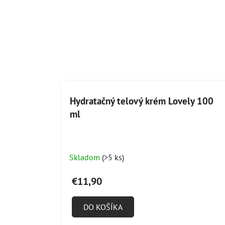
Hydratačný telový krém Lovely 100
ml
Priemerné
Skladom
(>5 ks)
hodnotenie
produktu
€11,90
je
5,0
DO KOŠÍKA
z