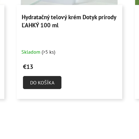
Hydratačný telový krém Dotyk prírody
ĽAHKÝ 100 ml
Priemerné
Skladom
(>5 ks)
hodnotenie
produktu
€13
je
4,9
DO KOŠÍKA
z
5
hviezdičiek.