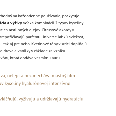
 vhodný na každodenné používanie, poskytuje
ácie a výživy
vďaka kombinácii 2 typov kyseliny
ich rastlinných olejov.
Citrusové akordy v
repožičiavajú parfému Universe ľahkú sviežosť,
 tak aj pre neho.
Kvetinové tóny v srdci dopĺňajú
o dreva a vanilky v základe za vzniku
 vôní, ktorá dodáva vesmírnu auru.
báva, nelepí a nezanecháva mastný film
v kyseliny hyalurónovej intenzívne
vláčňujú, vyživujú a udržiavajú hydratáciu