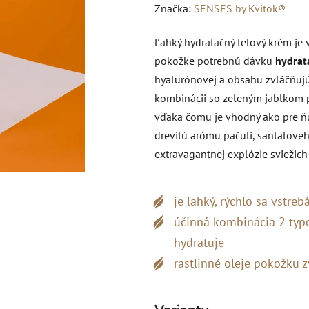
hodnotenie
Značka:
SENSES by Kvitok®
produktu
Ľahký hydratačný telový krém je
je
pokožke potrebnú dávku
hydrat
5,0
hyalurónovej a obsahu zvláčňujúc
z
kombinácii so zeleným jablkom p
5
vďaka čomu je vhodný ako pre ňu,
hviezdičiek.
drevitú arómu pačuli, santalovéh
extravagantnej explózie sviežich
je ľahký, rýchlo sa vstre
účinná kombinácia 2 typo
hydratuje
rastlinné oleje pokožku z