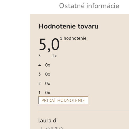
Ostatné informácie
Hodnotenie tovaru
5,0
Priemerné
1 hodnotenie
hodnotenie
produktu
je
5
1x
5,0
z
4
0x
5
hviezdičiek.
3
0x
2
0x
1
0x
PRIDAŤ HODNOTENIE
V
ý
p
laura d
i
|
26.8.2025