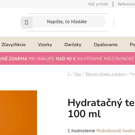
Náš príbeh
Referenci
Zľavy/Akcie
Vzorky
Darčeky
Opaľovanie
P
VNÉ ZDARMA
PRI NÁKUPE
NAD 40 €
NA VÝDAJNÉ MIESTA PACKE
Domov
/
Telo
/
Telové mlieka a krémy
/
Hy
Hydratačný te
100 ml
Priemerné
1 hodnotenie
Podrobnosti hodn