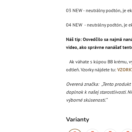
03 NEW - neutrálny podtón, je 
04 NEW - neutrálny podtón, je 
Náš tip: Osvedčilo sa najmä nan
video, ako správne nanášať ten
Ak váhate s kúpou BB krému, vys
odtieň. Vzorky nájdete tu:
VZORK
Overená značka:
„Tento produkt
doplnok k našej starostlivosti. 
výborné skúsenosti.“
Varianty