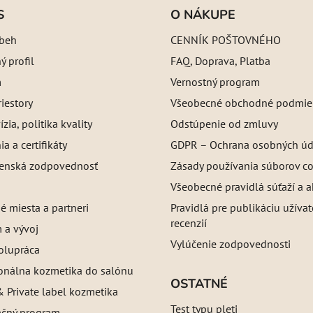
S
O NÁKUPE
íbeh
CENNÍK POŠTOVNÉHO
 profil
FAQ, Doprava, Platba
m
Vernostný program
iestory
Všeobecné obchodné podmie
ízia, politika kvality
Odstúpenie od zmluvy
a a certifikáty
GDPR – Ochrana osobných úd
enská zodpovednosť
Zásady používania súborov c
Všeobecné pravidlá súťaží a a
é miesta a partneri
Pravidlá pre publikáciu užíva
recenzií
 a vývoj
Vylúčenie zodpovednosti
olupráca
ionálna kozmetika do salónu
OSTATNÉ
 Private label kozmetika
Test typu pleti
ačný program