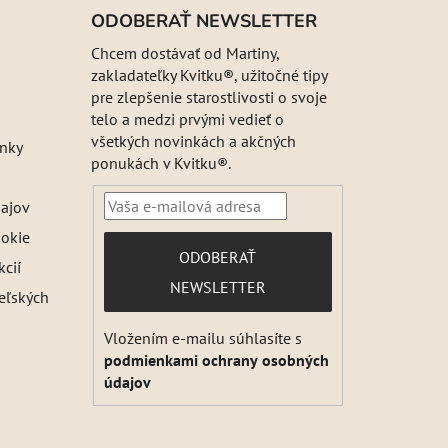
ODOBERAŤ NEWSLETTER
Chcem dostávať od Martiny,
zakladateľky Kvitku®, užitočné tipy
pre zlepšenie starostlivosti o svoje
telo a medzi prvými vedieť o
všetkých novinkách a akčných
nky
ponukách v Kvitku®.
ajov
ookie
PRIHLÁSIŤ
ODOBERAŤ
kcií
SA
NEWSLETTER
teľských
Vložením e-mailu súhlasíte s
podmienkami ochrany osobných
údajov