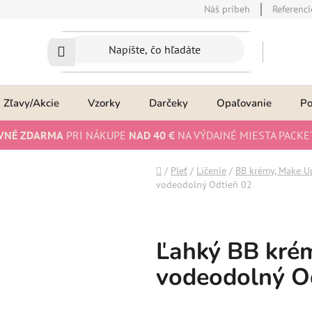
Náš príbeh
Referenci
Zľavy/Akcie
Vzorky
Darčeky
Opaľovanie
P
VNÉ ZDARMA
PRI NÁKUPE
NAD 40 €
NA VÝDAJNÉ MIESTA PACKE
Domov
/
Pleť
/
Líčenie
/
BB krémy, Make Up
vodeodolný Odtieň 02
Ľahký BB kré
vodeodolný O