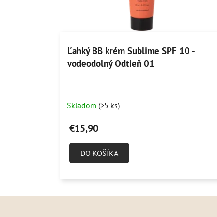
Ľahký BB krém Sublime SPF 10 -
vodeodolný Odtieň 01
Skladom
(>5 ks)
€15,90
DO KOŠÍKA
Z