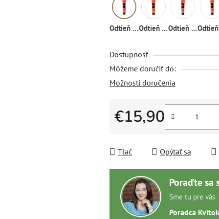
Odtieň 02
Odtieň 01
Odtieň 03
Dostupnosť
Môžeme doručiť do:
Možnosti doručenia
€15,90
Jednotková cena:
Tlač
Opýtať sa
Poraďte sa 
Sme tu pre vás
Poradca Kvito