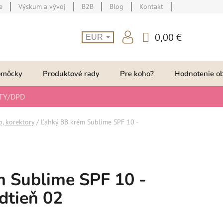
e
Výskum a vývoj
B2B
Blog
Kontakt
0,00 €
EUR
NÁKUPNÝ
KOŠÍK
omôcky
Produktové rady
Pre koho?
Hodnotenie o
TY/DPD
, korektory
/
Ľahký BB krém Sublime SPF 10 -
m Sublime SPF 10 -
dtieň 02