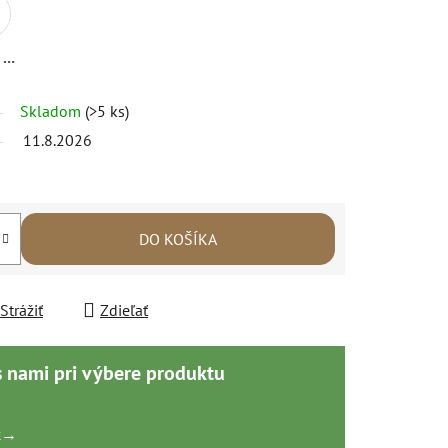
Odtieň 04
Skladom
(>5 ks)
11.8.2026
DO KOŠÍKA
Strážiť
Zdieľať
s nami pri výbere produktu
k
→