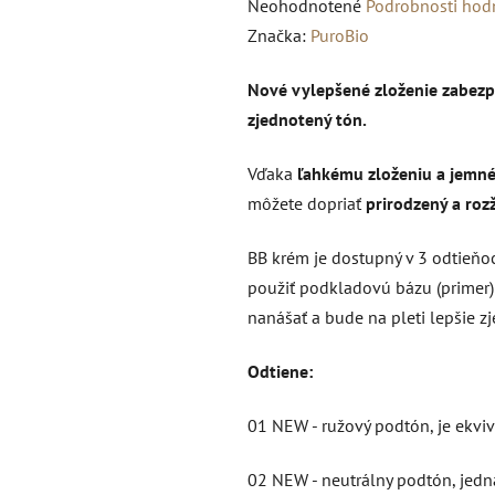
Priemerné
Neohodnotené
Podrobnosti hod
hodnotenie
Značka:
PuroBio
produktu
Nové vylepšené zloženie zabezpe
je
zjednotený tón.
0,0
z
Vďaka
ľahkému zloženiu a jemn
5
môžete dopriať
prirodzený a roz
hviezdičiek.
BB krém je dostupný v 3 odtieňoc
použiť podkladovú bázu (primer) 
nanášať a bude na pleti lepšie z
Odtiene:
01 NEW - ružový podtón, je ekv
02 NEW - neutrálny podtón, jedn