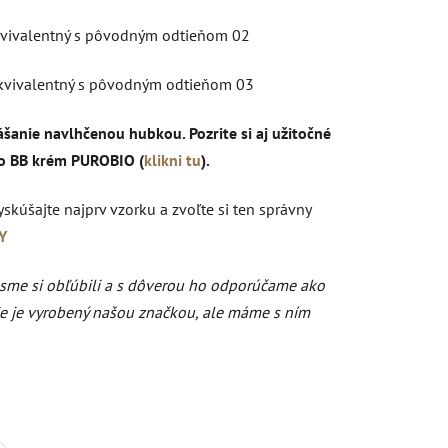
ekvivalentný s pôvodným odtieňom 02
ekvivalentný s pôvodným odtieňom 03
ášanie navlhčenou hubkou. Pozrite si aj užitočné
to BB krém PUROBIO (
klikni tu
).
kúšajte najprv vzorku a zvoľte si ten správny
Y
 sme si obľúbili a s dôverou ho odporúčame ako
Nie je vyrobený našou značkou, ale máme s ním