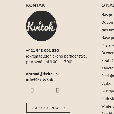
á
KONTAKT
O NÁ
p
Náš pr
ä
Odborný
t
i
Náš tí
e
Naše pr
Misia, v
+421 948 001 330
Oceneni
(okrem telefonického poradenstva,
Spoloč
pracovné dni 9.00 – 17.00)
Kariéra
obchod
@
kvitok.sk
Predajn
info@kvitok.sk
Výskum
B2B sp
Profes
White &
VŠETKY KONTAKTY
Recykl