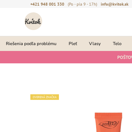
Prejsť
+421 948 001 330
(Po - pia 9 - 17h)
info@kvitok.sk
na
obsah
Riešenia podľa problému
Pleť
Vlasy
Telo
POŠTO
OVERENÁ ZNAČKA