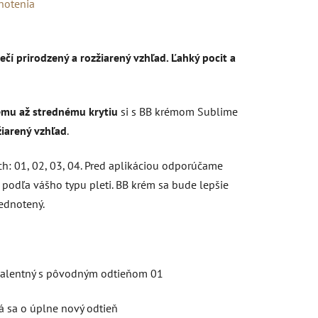
notenia
čí prirodzený a rozžiarený vzhľad. Ľahký pocit a
ému až strednému krytiu
si s BB krémom Sublime
žiarený vzhľad
.
h: 01, 02, 03, 04. Pred aplikáciou odporúčame
podľa vášho typu pleti. BB krém sa bude lepšie
jednotený.
ivalentný s pôvodným odtieňom 01
á sa o úplne nový odtieň