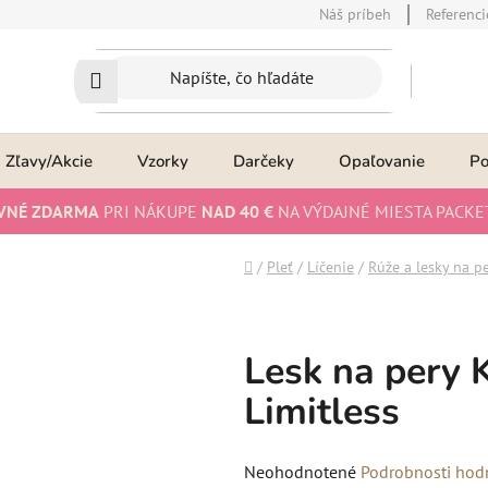
Náš príbeh
Referenci
Zľavy/Akcie
Vzorky
Darčeky
Opaľovanie
P
VNÉ ZDARMA
PRI NÁKUPE
NAD 40 €
NA VÝDAJNÉ MIESTA PACKE
Domov
/
Pleť
/
Líčenie
/
Rúže a lesky na p
Lesk na pery K
Limitless
Priemerné
Neohodnotené
Podrobnosti hod