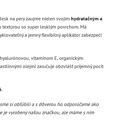
lesk na pery zaujme nielen svojim
hydratačným a
ou textúrou so super lesklým povrchom.
Má
cyklovateľný a jemný flexibilný aplikátor zabezpečí
 hyalurónovou, vitamínom E, organickým
tlinnými olejmi zaručuje obzvlášť príjemný pocit
é.
 sme si obľúbili a s dôverou ho odporúčame ako
Nie je vyrobený našou značkou, ale máme s ním