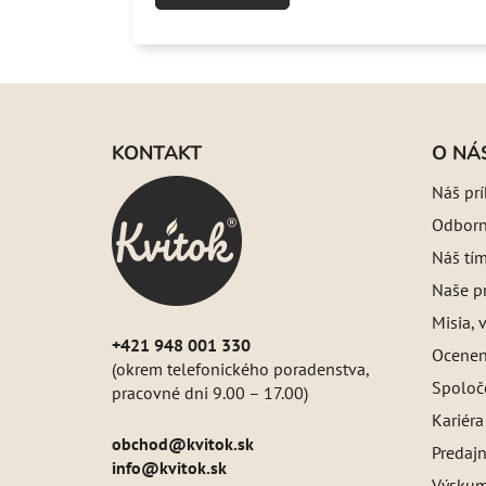
Z
á
KONTAKT
O NÁ
p
Náš pr
ä
Odborný
t
i
Náš tí
e
Naše pr
Misia, v
+421 948 001 330
Oceneni
(okrem telefonického poradenstva,
Spoloč
pracovné dni 9.00 – 17.00)
Kariéra
obchod
@
kvitok.sk
Predajn
info@kvitok.sk
Výskum