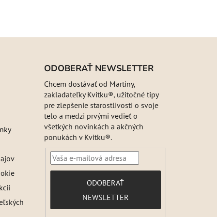
ODOBERAŤ NEWSLETTER
Chcem dostávať od Martiny,
zakladateľky Kvitku®, užitočné tipy
pre zlepšenie starostlivosti o svoje
telo a medzi prvými vedieť o
všetkých novinkách a akčných
nky
ponukách v Kvitku®.
ajov
ookie
PRIHLÁSIŤ
ODOBERAŤ
kcií
SA
NEWSLETTER
teľských