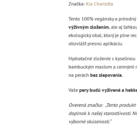
hodnotenie
Značka:
Kia Charlotta
produktu
Tento 100% vegánsky a prírodný 
je
výživným zložením
, ale aj ľahk
0,0
ekologický obal, ktorý je plne re
z
obzvlášť presnú aplikáciu.
5
hviezdičiek.
Hydratačné zloženie s kyselinou
bambuckým maslom a cennými ras
na perách
bez zlepovania
.
Vaše
pery budú vyživené a hebk
Overená značka:
„Tento produkt
doplnok k našej starostlivosti. 
výborné skúsenosti.“