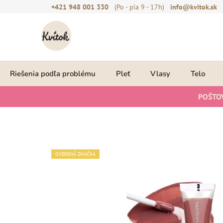
Prejsť
+421 948 001 330
(Po - pia 9 - 17h)
info@kvitok.sk
na
obsah
Riešenia podľa problému
Pleť
Vlasy
Telo
POŠTO
OVERENÁ ZNAČKA