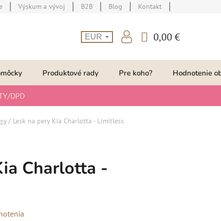
e
Výskum a vývoj
B2B
Blog
Kontakt
0,00 €
EUR
NÁKUPNÝ
KOŠÍK
omôcky
Produktové rady
Pre koho?
Hodnotenie o
TY/DPD
ery
/
Lesk na pery Kia Charlotta - Limitless
ia Charlotta -
notenia