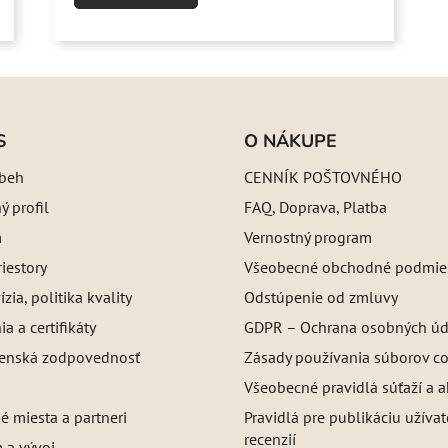
S
O NÁKUPE
íbeh
CENNÍK POŠTOVNÉHO
 profil
FAQ, Doprava, Platba
m
Vernostný program
iestory
Všeobecné obchodné podmie
ízia, politika kvality
Odstúpenie od zmluvy
a a certifikáty
GDPR – Ochrana osobných úd
enská zodpovednosť
Zásady používania súborov c
Všeobecné pravidlá súťaží a a
é miesta a partneri
Pravidlá pre publikáciu užíva
recenzií
 a vývoj