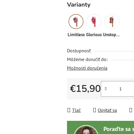
Varianty
Limitless
Glorious
Unstoppabble
Dostupnosť
Môžeme doručiť do:
Možnosti doručenia
€15,90
Jednotková cena:
Tlač
Opýtať sa
Poraďte sa 