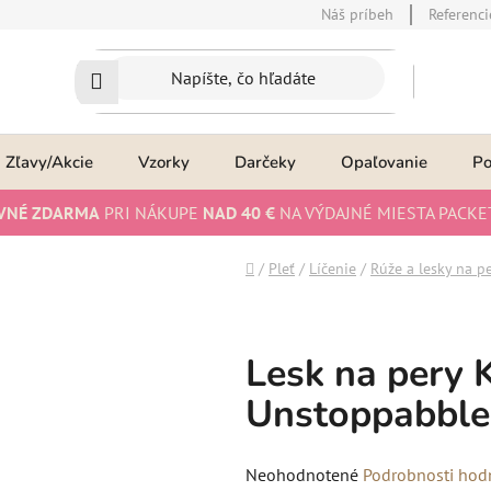
Náš príbeh
Referenci
Zľavy/Akcie
Vzorky
Darčeky
Opaľovanie
P
VNÉ ZDARMA
PRI NÁKUPE
NAD 40 €
NA VÝDAJNÉ MIESTA PACKE
Domov
/
Pleť
/
Líčenie
/
Rúže a lesky na p
Lesk na pery K
Unstoppabble
Priemerné
Neohodnotené
Podrobnosti hod