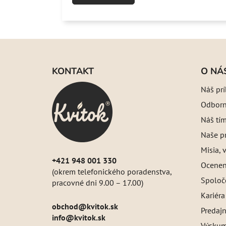
Z
á
KONTAKT
O NÁ
p
Náš pr
ä
Odborný
t
i
Náš tí
e
Naše pr
Misia, v
+421 948 001 330
Oceneni
(okrem telefonického poradenstva,
Spoloč
pracovné dni 9.00 – 17.00)
Kariéra
obchod
@
kvitok.sk
Predajn
info@kvitok.sk
Výskum