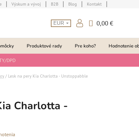
e
Výskum a vývoj
B2B
Blog
Kontakt
0,00 €
EUR
NÁKUPNÝ
KOŠÍK
omôcky
Produktové rady
Pre koho?
Hodnotenie o
TY/DPD
ery
/
Lesk na pery Kia Charlotta - Unstoppabble
ia Charlotta -
notenia