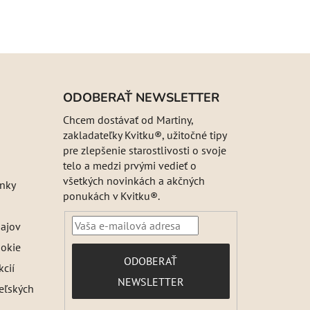
ODOBERAŤ NEWSLETTER
Chcem dostávať od Martiny,
zakladateľky Kvitku®, užitočné tipy
pre zlepšenie starostlivosti o svoje
telo a medzi prvými vedieť o
všetkých novinkách a akčných
nky
ponukách v Kvitku®.
ajov
ookie
PRIHLÁSIŤ
ODOBERAŤ
kcií
SA
NEWSLETTER
teľských