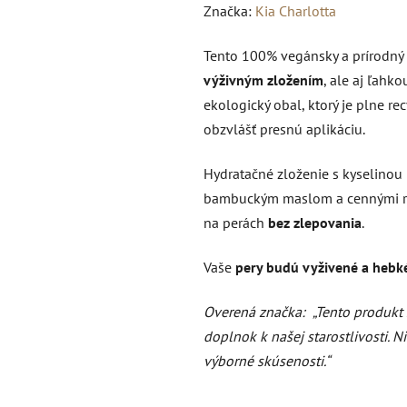
hodnotenie
Značka:
Kia Charlotta
produktu
Tento 100% vegánsky a prírodný 
je
výživným zložením
, ale aj ľahk
0,0
ekologický obal, ktorý je plne re
z
obzvlášť presnú aplikáciu.
5
hviezdičiek.
Hydratačné zloženie s kyselinou
bambuckým maslom a cennými ras
na perách
bez zlepovania
.
Vaše
pery budú vyživené a hebk
Overená značka:
„Tento produkt
doplnok k našej starostlivosti. 
výborné skúsenosti.“