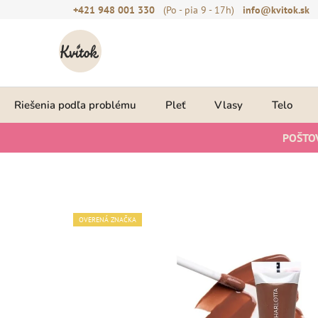
Prejsť
+421 948 001 330
(Po - pia 9 - 17h)
info@kvitok.sk
na
obsah
Riešenia podľa problému
Pleť
Vlasy
Telo
POŠTO
OVERENÁ ZNAČKA