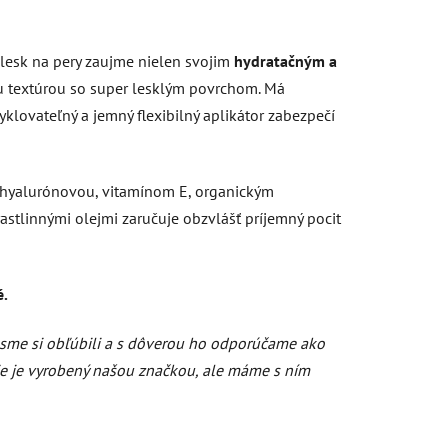
lesk na pery zaujme nielen svojim
hydratačným a
ou textúrou so super lesklým povrchom.
Má
cyklovateľný a jemný flexibilný aplikátor zabezpečí
 hyalurónovou, vitamínom E, organickým
tlinnými olejmi zaručuje obzvlášť príjemný pocit
é.
 sme si obľúbili a s dôverou ho odporúčame ako
Nie je vyrobený našou značkou, ale máme s ním