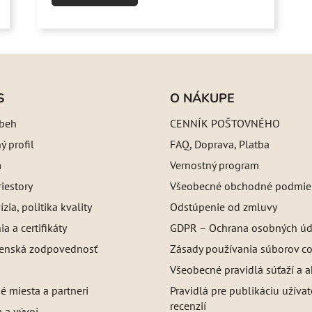
S
O NÁKUPE
íbeh
CENNÍK POŠTOVNÉHO
 profil
FAQ, Doprava, Platba
m
Vernostný program
iestory
Všeobecné obchodné podmie
ízia, politika kvality
Odstúpenie od zmluvy
a a certifikáty
GDPR – Ochrana osobných úd
enská zodpovednosť
Zásady používania súborov c
Všeobecné pravidlá súťaží a a
é miesta a partneri
Pravidlá pre publikáciu užíva
recenzií
 a vývoj