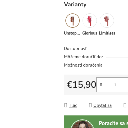
Varianty
Unstoppabble
Glorious
Limitless
Dostupnosť
Môžeme doručiť do:
Možnosti doručenia
€15,90
Jednotková cena:
Tlač
Opýtať sa
Poraďte sa 