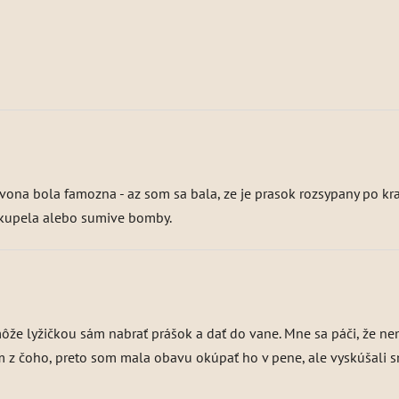
ona bola famozna - az som sa bala, ze je prasok rozsypany po krab
o kupela alebo sumive bomby.
 môže lyžičkou sám nabrať prášok a dať do vane. Mne sa páči, že 
 z čoho, preto som mala obavu okúpať ho v pene, ale vyskúšali sme