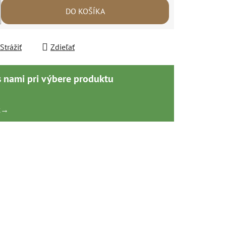
DO KOŠÍKA
Strážiť
Zdieľať
s nami pri výbere produktu
k
→