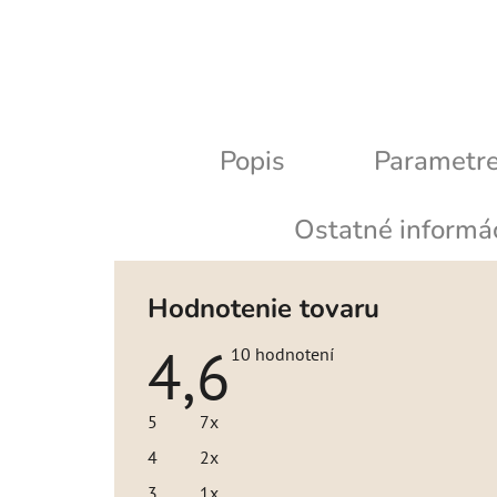
Popis
Parametr
Ostatné informá
Hodnotenie tovaru
4,6
Priemerné
10 hodnotení
hodnotenie
produktu
je
5
7x
4,6
z
4
2x
5
hviezdičiek.
3
1x