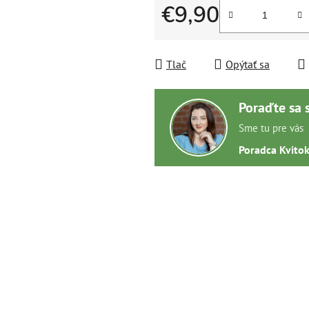
€9,90
Jednotková cena:
Tlač
Opýtať sa
Poraďte sa 
Sme tu pre vás
Poradca Kvito