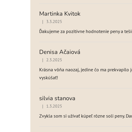
Martinka Kvitok
|
3.3.2025
Hodnotenie produktu je 0 z 5 hviezdičiek.
Ďakujeme za pozitívne hodnotenie peny a tešíme 
Denisa Ačaiová
|
2.3.2025
Hodnotenie produktu je 4 z 5 hviezdičiek.
Krásna vôňa naozaj, jedine čo ma prekvapilo j
vyskúšať!
silvia stanova
|
1.3.2025
Hodnotenie produktu je 5 z 5 hviezdičiek.
Zvykla som si užívať kúpeľ rôzne soli peny. Dar