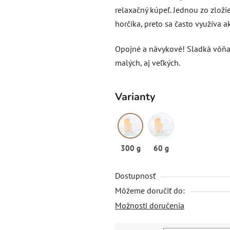
relaxačný kúpeľ. Jednou zo zloži
horčíka, preto sa často využíva a
Opojné a návykové! Sladká vôň
malých, aj veľkých.
Varianty
300 g
60 g
Dostupnosť
Môžeme doručiť do:
Možnosti doručenia