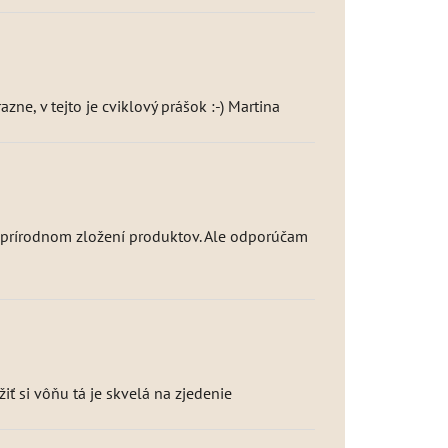
ne, v tejto je cviklový prášok :-) Martina
to prírodnom zložení produktov. Ale odporúčam
iť si vôňu tá je skvelá na zjedenie