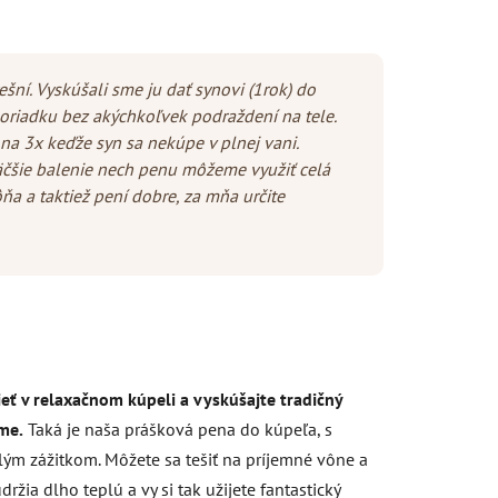
ešní. Vyskúšali sme ju dať synovi (1rok) do
oriadku bez akýchkoľvek podraždení na tele.
na 3x keďže syn sa nekúpe v plnej vani.
äčšie balenie nech penu môžeme využiť celá
ňa a taktiež pení dobre, za mňa určite
ť v relaxačnom kúpeli a vyskúšajte t
radičný
me.
Taká je naša prášková pena do kúpeľa, s
ým zážitkom. Môžete sa tešiť na príjemné vône a
žia dlho teplú a vy si tak užijete fantastický