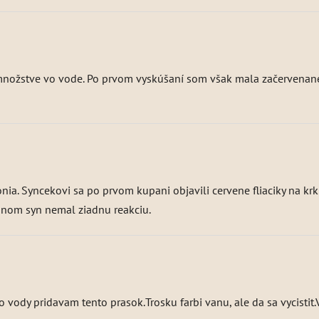
 množstve vo vode. Po prvom vyskúšaní som však mala začervenan
onia. Syncekovi sa po prvom kupani objavili cervene fliaciky na kr
ri nom syn nemal ziadnu reakciu.
do vody pridavam tento prasok.Trosku farbi vanu, ale da sa vycistit