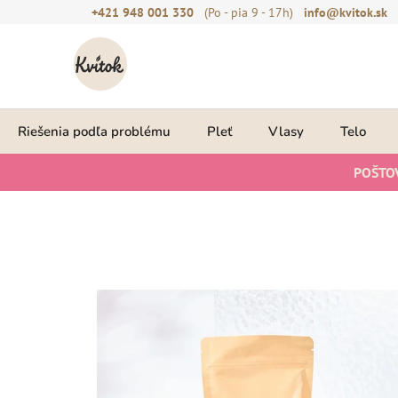
Prejsť
+421 948 001 330
(Po - pia 9 - 17h)
info@kvitok.sk
na
obsah
Riešenia podľa problému
Pleť
Vlasy
Telo
POŠTO