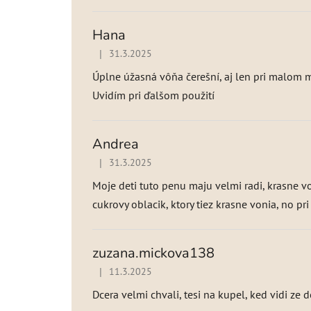
Hana
|
31.3.2025
Hodnotenie produktu je 5 z 5 hviezdičiek.
Úplne úžasná vôňa čerešní, aj len pri malom
Uvidím pri ďalšom použití
Andrea
|
31.3.2025
Hodnotenie produktu je 5 z 5 hviezdičiek.
Moje deti tuto penu maju velmi radi, krasne v
cukrovy oblacik, ktory tiez krasne vonia, no p
zuzana.mickova138
|
11.3.2025
Hodnotenie produktu je 4 z 5 hviezdičiek.
Dcera velmi chvali, tesi na kupel, ked vidi ze 