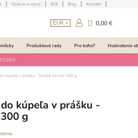
e
Výskum a vývoj
B2B
Blog
Kontakt
0,00 €
EUR
NÁKUPNÝ
KOŠÍK
omôcky
Produktové rady
Pre koho?
Hodnotenie o
TY/DPD
o kúpeľa v prášku - Sladké ovocie 300 g
do kúpeľa v prášku -
 300 g
otenia