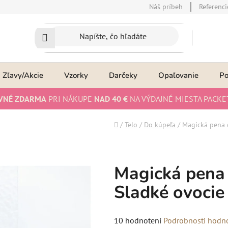
Náš príbeh
Referenci
Zľavy/Akcie
Vzorky
Darčeky
Opaľovanie
P
VNÉ ZDARMA
PRI NÁKUPE
NAD 40 €
NA VÝDAJNÉ MIESTA PACKE
Domov
/
Telo
/
Do kúpeľa
/
Magická pena d
Magická pena 
Sladké ovocie
Priemerné
10 hodnotení
Podrobnosti hodn