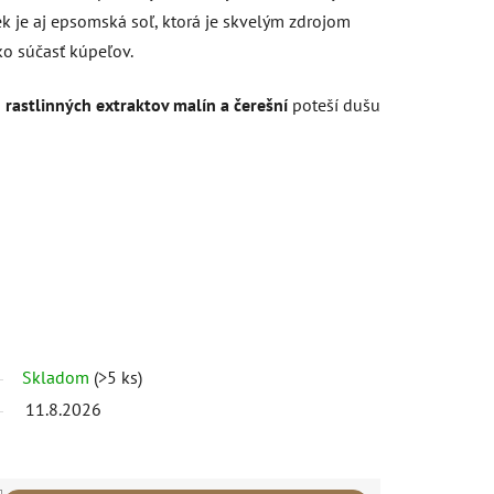
ek je aj epsomská soľ, ktorá je skvelým zdrojom
ko súčasť kúpeľov.
a
rastlinných extraktov malín a čerešní
poteší dušu
Skladom
(>5 ks)
11.8.2026