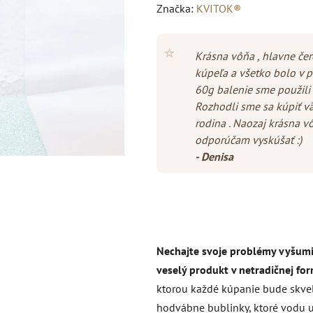
hodnotenie
Značka:
KVITOK®
produktu
je
⭐
Krásna vôňa , hlavne čer
4,6
kúpeľa a všetko bolo v p
z
60g balenie sme použili 
5
Rozhodli sme sa kúpiť v
hviezdičiek.
rodina . Naozaj krásna vô
odporúčam vyskúšať :)
- Denisa
Nechajte svoje problémy vyšumie
veselý produkt v netradičnej for
ktorou každé kúpanie bude skvel
hodvábne bublinky, ktoré vodu udr