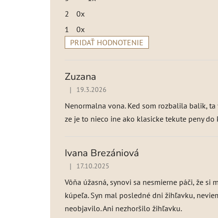
2
0x
1
0x
PRIDAŤ HODNOTENIE
V
ý
p
Zuzana
i
|
19.3.2026
Hodnotenie produktu je 5 z 5 hviezdičiek.
s
h
Nenormalna vona. Ked som rozbalila balik, ta v
o
ze je to nieco ine ako klasicke tekute peny d
d
n
o
Ivana Brezániová
t
|
17.10.2025
Hodnotenie produktu je 5 z 5 hviezdičiek.
e
n
Vôňa úžasná, synovi sa nesmierne páči, že si
í
kúpeľa. Syn mal posledné dni žihľavku, neviem
neobjavilo. Ani nezhoršilo žihľavku.