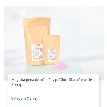
Magická pena do kúpeľa v prášku - Sladké ovocie
300 g
Priemerné
Skladom
(>5 ks)
hodnotenie
produktu