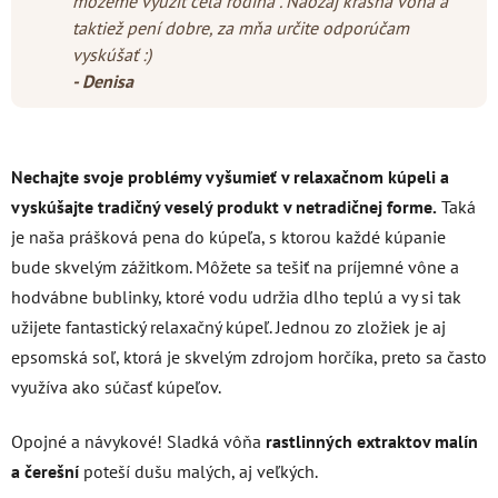
môžeme využiť celá rodina . Naozaj krásna vôňa a
taktiež pení dobre, za mňa určite odporúčam
vyskúšať :)
- Denisa
Nechajte svoje problémy vyšumieť v relaxačnom kúpeli a
vyskúšajte t
radičný veselý produkt v netradičnej forme.
Taká
je naša prášková pena do kúpeľa, s ktorou každé kúpanie
bude skvelým zážitkom. Môžete sa tešiť na príjemné vône a
hodvábne bublinky, ktoré vodu udržia dlho teplú a vy si tak
užijete fantastický relaxačný kúpeľ. Jednou zo zložiek je aj
epsomská soľ, ktorá je skvelým zdrojom horčíka, preto sa často
využíva ako súčasť kúpeľov.
Opojné a návykové! Sladká vôňa
rastlinných extraktov malín
a čerešní
poteší dušu malých, aj veľkých.