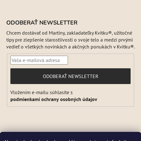
ODOBERAŤ NEWSLETTER
Chcem dostávať od Martiny, zakladateľky Kvitku®, užitočné
tipy pre zlepšenie starostlivosti o svoje telo a medzi prvými
vedieť o všetkých novinkách a akčných ponukách v Kvitku®.
PRIHLÁSIŤ
ODOBERAŤ NEWSLETTER
SA
Vložením e-mailu súhlasíte s
podmienkami ochrany osobných údajov
Vytvoril Shoptet