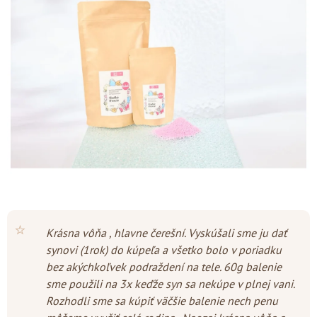
z
5
hviezdičiek.
⭐
Krásna vôňa , hlavne čerešní. Vyskúšali sme ju dať
synovi (1rok) do kúpeľa a všetko bolo v poriadku
bez akýchkoľvek podraždení na tele. 60g balenie
sme použili na 3x keďže syn sa nekúpe v plnej vani.
Rozhodli sme sa kúpiť väčšie balenie nech penu