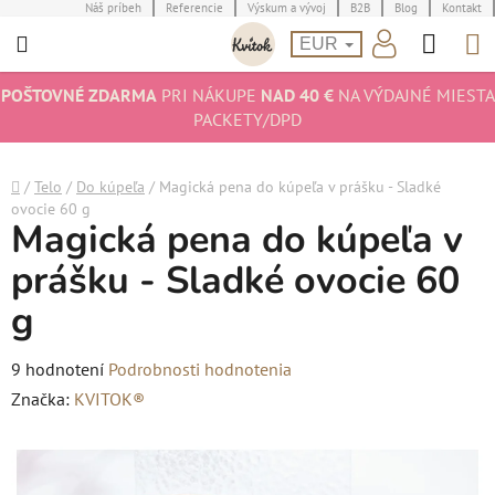
Prejsť
Náš príbeh
Referencie
Výskum a vývoj
B2B
Blog
Kontakt
Hľad
N
na
EUR
obsah
K
POŠTOVNÉ ZDARMA
PRI NÁKUPE
NAD 40 €
NA VÝDAJNÉ MIESTA
PACKETY/DPD
Domov
/
Telo
/
Do kúpeľa
/
Magická pena do kúpeľa v prášku - Sladké
ovocie 60 g
Magická pena do kúpeľa v
prášku - Sladké ovocie 60
g
Priemerné
9 hodnotení
Podrobnosti hodnotenia
hodnotenie
Značka:
KVITOK®
produktu
je
4,6