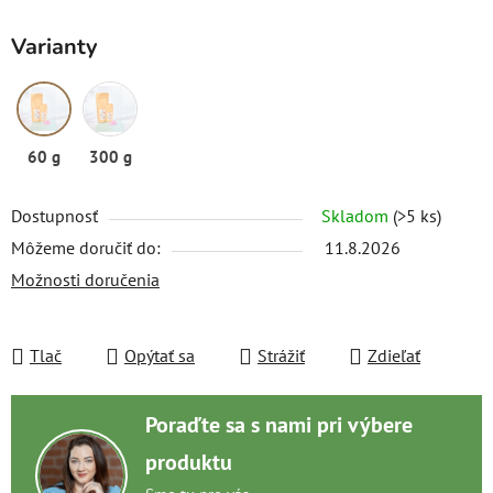
Varianty
60 g
300 g
Dostupnosť
Skladom
(>5 ks)
Môžeme doručiť do:
11.8.2026
Možnosti doručenia
Tlač
Opýtať sa
Strážiť
Zdieľať
Poraďte sa s nami pri výbere
produktu