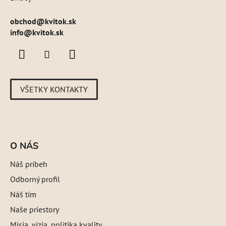
obchod
@
kvitok.sk
info@kvitok.sk
VŠETKY KONTAKTY
O NÁS
Náš príbeh
Odborný profil
Náš tím
Naše priestory
Misia, vízia, politika kvality