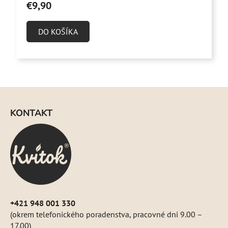
€9,90
je
4,6
DO KOŠÍKA
z
5
hviezdičiek.
Z
á
KONTAKT
p
ä
t
i
e
+421 948 001 330
(okrem telefonického poradenstva, pracovné dni 9.00 –
17.00)