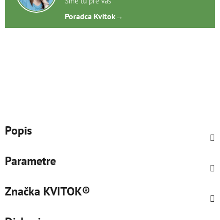
Sme tu pre vás
Poradca Kvitok
→
Popis
Parametre
Značka
KVITOK®