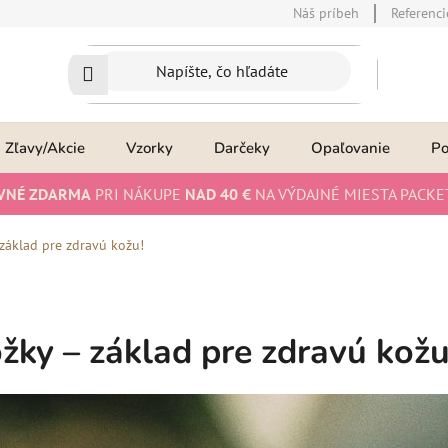
Náš príbeh
Referenci
Zľavy/Akcie
Vzorky
Darčeky
Opaľovanie
P
VNÉ ZDARMA
PRI NÁKUPE
NAD 40 €
NA VÝDAJNÉ MIESTA PACKE
základ pre zdravú kožu!
ky – základ pre zdravú kožu