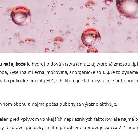
u našej kože
je hydrolipidová vrstva (emulzia) tvorená zmesou lip
(voda, kyselina mliečna, močovina, anorganické soli…). Je to dyna
máha pokožke udržať pH 4,5-6, ktoré je slabo kyslé a je potrebné 
rvnom obehu a najmä počas puberty sa výrazne aktivuje.
nielen pred vplyvom vonkajších nepriaznivých faktorov, ale najmä 
ny. U zdravej pokožky sa film prirodzene obnovuje za cca 2-4 hodi