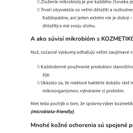
Zloženie mikrobioty je pre každého človeka jed
Trvalí obyvatelia sú veľmi dôležití a rozhodne
Každopádne, ani jeden extrém nie je dobrý –
dôležitý a má svoju úlohu.
A ako súvisí mikrobióm s KOZMETI
Nuž, súčasné výskumy odhaľujú veľmi zaujímavé ve
Každodenné používanie produktov starostlivos
žije.
Ukázalo sa, že niektoré baktérie dokážu rásť 
mikroorganizmov, vytvárame si problém.
Niet teda pochýb o tom, že správny výber kozmetiky
(microbiota-friendly)
.
Mnohé kožné ochorenia sú spojené 