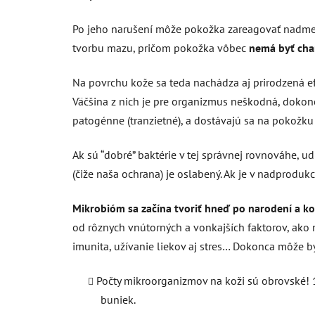
Po jeho narušení môže pokožka zareagovať nadmern
tvorbu mazu, pričom pokožka vôbec
nemá byť char
Na povrchu kože sa teda nachádza aj prirodzená e
Väčšina z nich je pre organizmus neškodná, dokonca
patogénne (tranzietné), a dostávajú sa na pokožku 
Ak sú “dobré” baktérie v tej správnej rovnováhe, ud
(čiže naša ochrana) je oslabený. Ak je v nadproduk
Mikrobióm sa začína tvoriť hneď po narodení a ko
od rôznych vnútorných a vonkajších faktorov, ako na
imunita, užívanie liekov aj stres… Dokonca môže b
Počty mikroorganizmov na koži sú obrovské! 1
buniek.