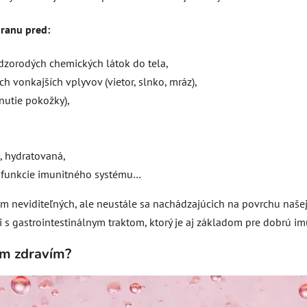
ranu pred:
zorodých chemických látok do tela,
 vonkajších vplyvov (vietor, slnko, mráz),
nutie pokožky),
, hydratovaná,
 funkcie imunitného systému…
 neviditeľných, ale neustále sa nachádzajúcich na povrchu našej
 s gastrointestinálnym traktom, ktorý je aj základom pre dobrú im
ím zdravím?