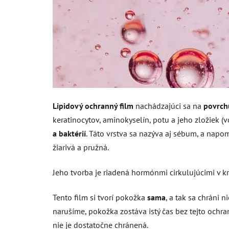
Lipidový ochranný film
nachádzajúci sa na
povrch
keratinocytov, aminokyselín, potu a jeho zložiek 
a baktérií
. Táto vrstva sa nazýva aj sébum, a napo
žiarivá a pružná.
Jeho tvorba je riadená hormónmi cirkulujúcimi v k
Tento film si tvorí pokožka
sama
, a tak sa chráni 
narušíme, pokožka zostáva istý čas bez tejto ochra
nie je dostatočne chránená.