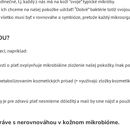
inečné, t.j. každý z nás má na koži “svoje” typické mikróby.
 ich chceme na našej pokožke udržať! “Dobré” baktérie totiž svojou
 všetko musí byť v rovnováhe a symbióze, pretože každý mikroorga
KOU?
ci, napríklad:
ti o pleť ovplyvňuje mikrobiálne zloženie našej pokožky. Inak po
metabolizovaním kozmetických prísad (= využívajú zložky kozmetiky 
 je pre zdravú pleť nesmierne dôležitý a mali by sme nájsť a pou
práve s nerovnováhou v kožnom mikrobióme.