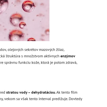
idov, olejových sekrétov mazových žliaz,
mická štruktúra s množstvom aktívnych
enzýmov
pre správnu funkciu kože, ktorá je potom zdravá,
pred
stratou vody – dehydratáciou
. Ak tento film
ny, vekom sa však tento interval predlžuje. Dovtedy