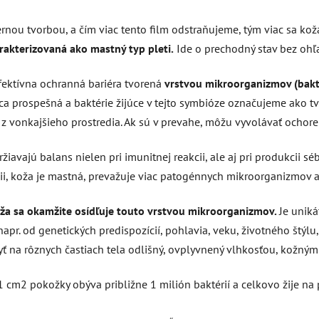
ou tvorbou, a čím viac tento film odstraňujeme, tým viac sa ko
akterizovaná ako mastný typ pleti.
Ide o prechodný stav bez ohľa
fektívna ochranná bariéra tvorená
vrstvou mikroorganizmov (baktér
 prospešná a baktérie žijúce v tejto symbióze označujeme ako tvz.
z vonkajšieho prostredia. Ak sú v prevahe, môžu vyvolávať ochoren
ržiavajú balans nielen pri imunitnej reakcii, ale aj pri produkcii 
cii, koža je mastná, prevažuje viac patogénnych mikroorganizmov a 
ža sa okamžite osídľuje touto vrstvou mikroorganizmov.
Je uniká
pr. od genetických predispozícií, pohlavia, veku, životného štýlu,
yť na rôznych častiach tela odlišný, ovplyvnený vlhkosťou, kožn
 cm2 pokožky obýva približne 1 milión baktérií a celkovo žije na 