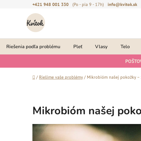
Prejsť
+421 948 001 330
(Po - pia 9 - 17h)
info@kvitok.sk
na
obsah
Riešenia podľa problému
Pleť
Vlasy
Telo
POŠTO
Domov
/
Riešime vaše problémy
/
Mikrobióm našej pokožky – 
Mikrobióm našej pokož