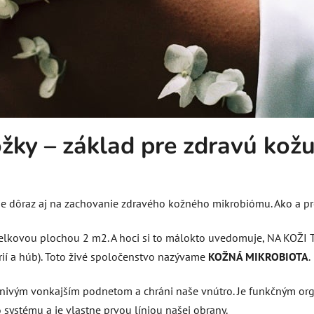
ky – základ pre zdravú kožu
e dôraz aj na zachovanie zdravého kožného mikrobiómu. Ako a pr
elkovou plochou 2 m2. A hoci si to málokto uvedomuje, NA KOŽI TO
í a húb). Toto živé spoločenstvo nazývame
KOŽNÁ MIKROBIOTA
.
aznivým vonkajším podnetom a chráni naše vnútro. Je funkčným o
 systému a je vlastne prvou líniou našej obrany.