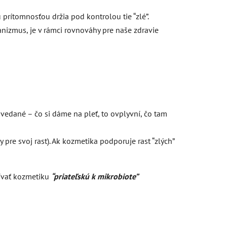
 prítomnosťou držia pod kontrolou tie “zlé”.
nizmus, je v rámci rovnováhy pre naše zdravie
vedané – čo si dáme na pleť, to ovplyvní, čo tam
pre svoj rast). Ak kozmetika podporuje rast “zlých”
žívať kozmetiku
“priateľskú k mikrobiote”