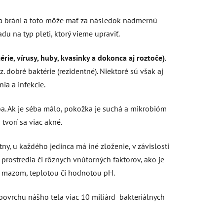
ža bráni a toto môže mať za následok nadmernú
du na typ pleti, ktorý vieme upraviť.
ie, vírusy, huby, kvasinky a dokonca aj roztoče)
.
 dobré baktérie (rezidentné). Niektoré sú však aj
ia a infekcie.
séba. Ak je séba málo, pokožka je suchá a mikrobióm
tvorí sa viac akné.
tny, u každého jedinca má iné zloženie, v závislosti
 prostredia či rôznych vnútorných faktorov, ako je
ým mazom, teplotou či hodnotou pH.
povrchu nášho tela viac 10 miliárd bakteriálnych