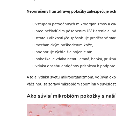
Neporušený film zdravej pokožky zabezpečuje och
vstupom patogénnych mikroorganizmov a cud
pred nežiadúcim pôsobením UV žiarenia a iných
stratou vlhkosti (čo spôsobuje predčasné star
mechanickým poškodením kože,
podporuje rýchlejšie hojenie rán,
pokožka je vďaka nemu jemná, hebká, pružná
vďaka obsahu antigénov prispieva k podpore
A to aj vďaka svetu mikroorganizmom, voľným okom
Väčšinou sa zdravý mikrobióm spomína v súvislosti
Ako súvisí mikrobióm pokožky s naš