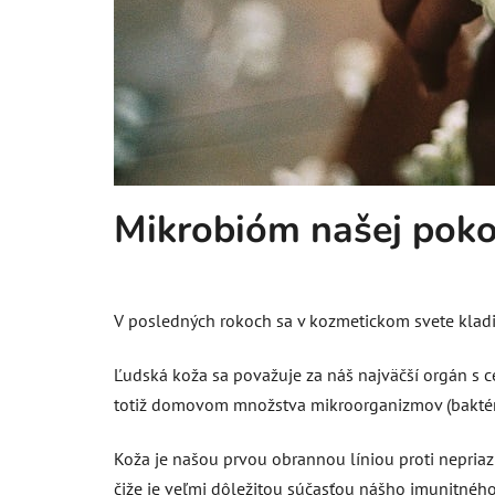
Mikrobióm našej pokož
V posledných rokoch sa v kozmetickom svete kladi
Ľudská koža sa považuje za náš najväčší orgán s c
totiž domovom množstva mikroorganizmov (baktéri
Koža je našou prvou obrannou líniou proti nepri
čiže je veľmi dôležitou súčasťou nášho imunitného