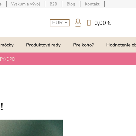
e
Výskum a vývoj
B2B
Blog
Kontakt
0,00 €
EUR
NÁKUPNÝ
KOŠÍK
omôcky
Produktové rady
Pre koho?
Hodnotenie o
TY/DPD
!