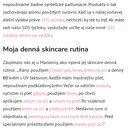
nepoužívame žiadne syntetické parfumácie. Produkty si tak
zachovávajú arómu použitých surovín. Keď sa v našej voňavej
dielni vyrába práve
SOS tyčinka
, nechceli by ste tu byť. Ak máte
radi našu SOS tyčinku, vyskúšajte určite aj naše nové
SOS
lokálne sérum na vyrážky
.
Moja denná skincare rutina
Zaujímalo nás aj u Marianny, ako vyzerá jej skincare denná
rutina: ,,Ráno použijem
čistiaci gél
,
toner
,
krém na oči
a denný
BB krém s UV faktorom. Keďže mám mastnejšiu pleť,
nepoužívam podkladový krém. Večer sa odlíčim
olejom
,
vyčistím si pleť
gélom
, použijem
toner
, po chvíli
aplikujem
sérum na oči
a
sérum na pleť
. Po vsiaknutí
použijem
krém na oči
a
pleťový krém
. Nedávno som si
objednala aj
peeling na báze ovocných AHA kyselín
. Pred
špeciálnymi príležitosťami použijem
masku pod oči
.”