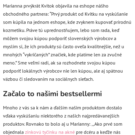
Marianna prvýkrát Kvitok objavila na eshope nášho
obchodného partnera: “Prvý produkt od Kvitku na vyskúšanie
som kúpila na jednom eshope, kde zvyknem kupovať prírodnú
kozmetiku. Práve tú uprednostňujem, lebo som rada, keď
môžem svojou kúpou podporiť slovenských výrobcov a
myslím si, že ich produkty sú často oveľa kvalitnejšie, než u
mnohých “vykričaných” značiek, kde platíme len za zvučné
meno.” Sme veľmi radi, ak sa rozhodnete svojou kúpou
podporiť lokálnych výrobcov nie len kúpou, ale aj spätnou
väzbou či sledovaním na sociálnych sieťach.
Začalo to našimi bestsellermi
Mnoho z vás sa k nám a ďalším našim produktom dostalo
vďaka vyskúšaniu niektorého z našich najpredávanejších
produktov. Rovnako to bolo aj u Marianny: ,,Ako prvé som
objednala
zinkovú tyčinku na akné
pre dcéru a keďže nás