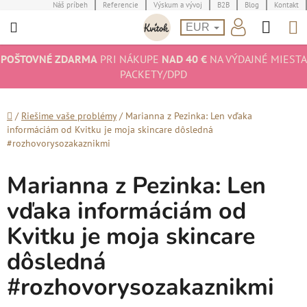
Prejsť
Náš príbeh
Referencie
Výskum a vývoj
B2B
Blog
Kontakt
Hľad
N
na
EUR
obsah
K
POŠTOVNÉ ZDARMA
PRI NÁKUPE
NAD 40 €
NA VÝDAJNÉ MIESTA
PACKETY/DPD
Domov
/
Riešime vaše problémy
/
Marianna z Pezinka: Len vďaka
informáciám od Kvitku je moja skincare dôsledná
#rozhovorysozakaznikmi
Marianna z Pezinka: Len
vďaka informáciám od
Kvitku je moja skincare
dôsledná
#rozhovorysozakaznikmi