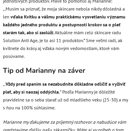
jednotlivých produktov. Práve to pomohlo aj Marianne:
,,Musím sa priznať, že moja skincare nebola nikdy dôsledná a
len
vďaka Kvitku a vášmu praktickému vysvetleniu významu
každého jedného produktu a postupnosti krokov sa o pleť
starám tak, ako si zaslúži
. Aktuálne mám celú skincare radu
Solution Anti Age, je to asi 11 produktov.” Sme veľmi radi, ak
kvitnete do krásy aj vďaka novým vedomostiam, ktoré vám
posúvame.
Tip od Marianny na záver
,,
Vždy pred spaním sa nezabudnite dôkladne odlíčiť a vyživiť
pleť, aby si naozaj oddýchla.
” Podľa Marianny je dôležité
pravidelne sa o seba starať už od mladšieho veku (25-30) a my
s ňou na 100% súhlasíme.
Marianne my
ďakujeme za príjemný rozhovor a nabudúce vám
predstavíme ďalšiu našu zákazníčku. Máte aj vy príbeh o tom,