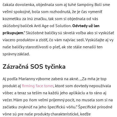
čakala dovolenka, objednala som aj tuhé šampóny. Boli sme
veľmi spokojné, bola som rozhodnutá, že je čas vymeniť
kozmetiku za inú značku, tak som si objednala od vás
skúšobný balíček Anti Age od Solution.
Odvtedy už len
prikupujem
.” Skúšobné balíčky sú skvelá voľba ako si vyskúšať
viacero produktov a zistiť, čo vám najviac sedí. Vyskúšajte aj vy
naše balíčky starostlivosti o pleť, ak ste stále nenašli ten
správny základ.
Zázračná SOS tyčinka
Aj podľa Marianny výborne zaberá na akné. ,,Za mňa je top
produkt aj
firming face toner
, ktoré som dovtedy nepoužívala
vôbec a teraz sa teším na každú jeho aplikáciu a to ráno aj
večer. Mám po ňom veľmi príjemný pocit, no musela som si na
začiatku zvyknúť na jeho špecifickú vôňu.” Špecifické prírodné
vône sú pre naše produkty charakteristické, keďže