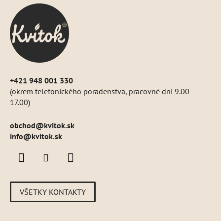
ä
t
i
e
+421 948 001 330
(okrem telefonického poradenstva, pracovné dni 9.00 –
17.00)
obchod
@
kvitok.sk
info@kvitok.sk
VŠETKY KONTAKTY