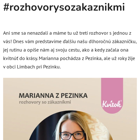
#rozhovorysozakaznikmi
Ani sme sa nenazdali a máme tu už tretí rozhovor s jednou z
vás! Dnes vám predstavíme ďalšiu našu dlhoročnú zákazníčku,
jej rutinu a opíše nám aj svoju cestu, ako a kedy začala ona
kvitnúť do krásy. Marianna pochádza z Pezinka, ale už roky žije
v obci Limbach pri Pezinku.