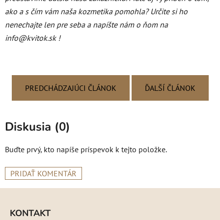
ako a s čím vám naša kozmetika pomohla? Určite si ho
nenechajte len pre seba a napíšte ná
m o
ňom na
info@kvitok.sk !
PREDCHÁDZAJÚCI ČLÁNOK
ĎALŠÍ ČLÁNOK
Diskusia (0)
Buďte prvý, kto napíše príspevok k tejto položke.
PRIDAŤ KOMENTÁR
Z
á
KONTAKT
p