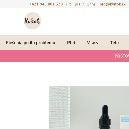
Prejsť
+421 948 001 330
(Po - pia 9 - 17h)
info@kvitok.sk
na
obsah
Riešenia podľa problému
Pleť
Vlasy
Telo
POŠTO