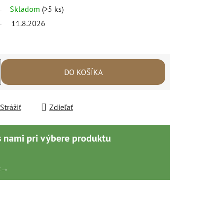
Skladom
(>5 ks)
11.8.2026
DO KOŠÍKA
Strážiť
Zdieľať
s nami pri výbere produktu
k
→