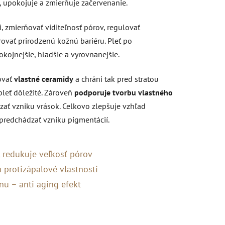
, upokojuje a zmierňuje začervenanie.
 zmierňovať viditeľnosť pórov, regulovať
vať prirodzenú kožnú bariéru. Pleť po
ojnejšie, hladšie a vyrovnanejšie.
ovať
vlastné ceramidy
a chráni tak pred stratou
pleť dôležité. Zároveň
podporuje tvorbu vlastného
ať vzniku vrások. Celkovo zlepšuje vzhľad
 predchádzať vzniku pigmentácií.
, redukuje veľkosť pórov
 protizápalové vlastnosti
nu – anti aging efekt