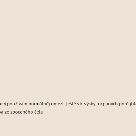
terý používám normálně) omezit ještě víc výskyt ucpaných pórů (h
ba ze zpoceného čela