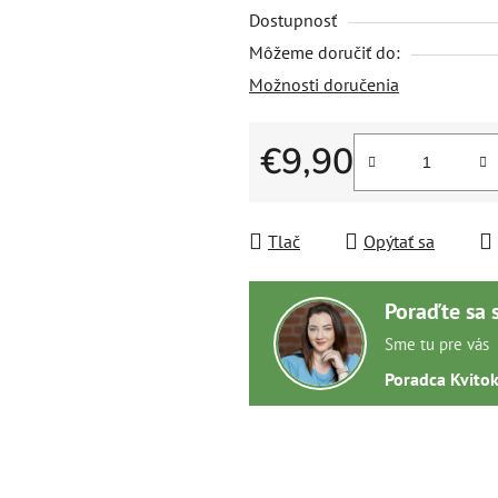
Dostupnosť
Môžeme doručiť do:
Možnosti doručenia
€9,90
Jednotková cena:
Tlač
Opýtať sa
Poraďte sa 
Sme tu pre vás
Poradca Kvito