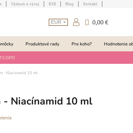
e
Výskum a vývoj
B2B
Blog
Kontakt
0,00 €
EUR
NÁKUPNÝ
KOŠÍK
omôcky
Produktové rady
Pre koho?
Hodnotenie o
TY/DPD
m - Niacínamid 10 ml
 - Niacínamid 10 ml
otenia