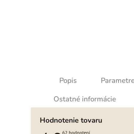
Popis
Parametr
Ostatné informácie
Hodnotenie tovaru
Priemerné
62 hodnotení