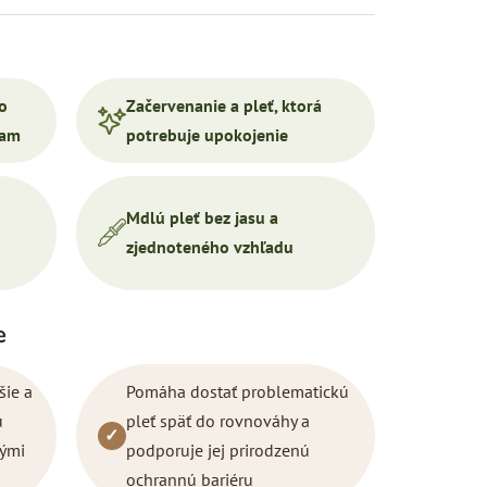
o
Začervenanie a pleť, ktorá
iam
potrebuje upokojenie
Mdlú pleť bez jasu a
zjednoteného vzhľadu
e
šie a
Pomáha dostať problematickú
ú
pleť späť do rovnováhy a
✓
nými
podporuje jej prirodzenú
ochrannú bariéru