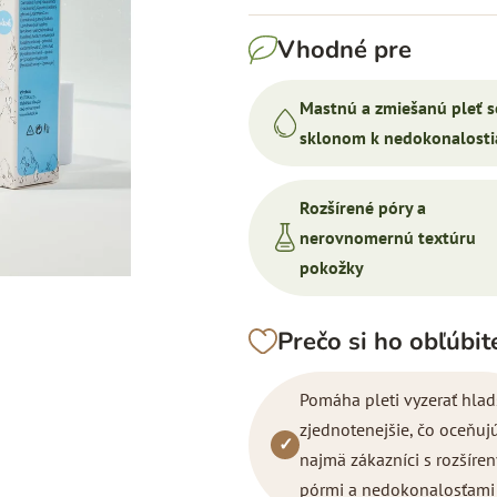
produktu
je
Vhodné pre
4,9
z
Mastnú a zmiešanú pleť s
5
sklonom k nedokonalost
hviezdičiek.
Rozšírené póry a
nerovnomernú textúru
pokožky
Prečo si ho obľúbit
Pomáha pleti vyzerať hlad
zjednotenejšie, čo oceňuj
✓
najmä zákazníci s rozšíre
pórmi a nedokonalosťami