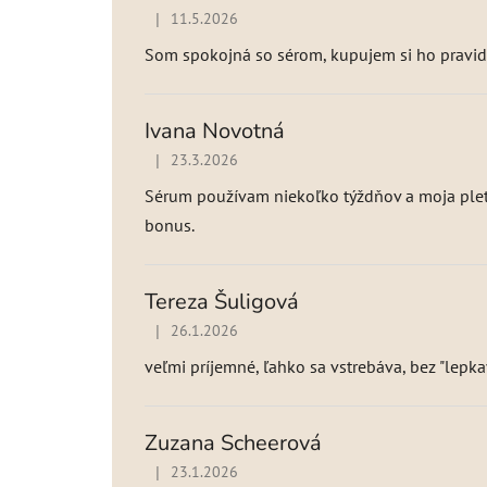
t
|
11.5.2026
Hodnotenie produktu je 5 z 5 hviezdičiek.
e
n
Som spokojná so sérom, kupujem si ho pravid
í
Ivana Novotná
|
23.3.2026
Hodnotenie produktu je 5 z 5 hviezdičiek.
Sérum používam niekoľko týždňov a moja pleť
bonus.
Tereza Šuligová
|
26.1.2026
Hodnotenie produktu je 5 z 5 hviezdičiek.
veľmi príjemné, ľahko sa vstrebáva, bez "lepka
Zuzana Scheerová
|
23.1.2026
Hodnotenie produktu je 5 z 5 hviezdičiek.