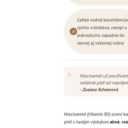
Ľahká vodná konzistencia
rýchlo vstrebáva, nelepí a
✓
jednoducho zapadne do
rannej aj večernej rutiny
⭐
Niacinamíd už používam 
veľakrát pleť od nepríj
- Zuzana Scheerová
Niacínamid (Vitamín B3) ocení kaž
pleť s častým výskytom
akné
,
roz