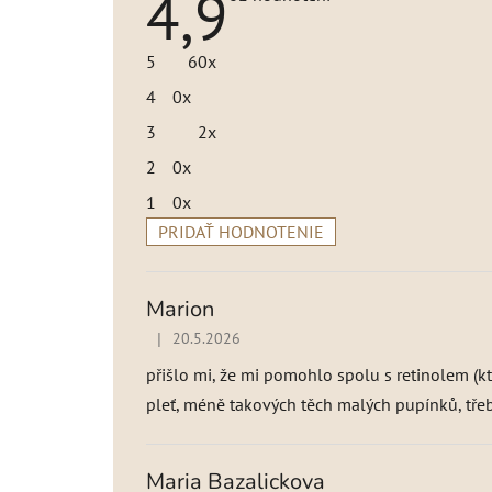
4,9
hodnotenie
produktu
je
5
60x
4,9
z
4
0x
5
hviezdičiek.
3
2x
2
0x
1
0x
PRIDAŤ HODNOTENIE
V
ý
p
Marion
i
|
20.5.2026
Hodnotenie produktu je 5 z 5 hviezdičiek.
s
h
přišlo mi, že mi pomohlo spolu s retinolem (k
o
pleť, méně takových těch malých pupínků, tře
d
n
o
Maria Bazalickova