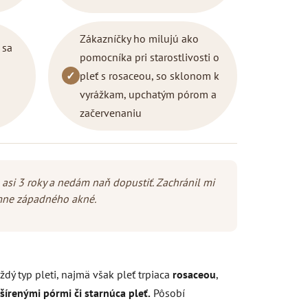
Zákazníčky ho milujú ako
 sa
pomocníka pri starostlivosti o
✓
pleť s rosaceou, so sklonom k
vyrážkam, upchatým pórom a
začervenaniu
asi 3 roky a nedám naň dopustiť. Zachránil mi
emne západného akné.
dý typ pleti, najmä však pleť trpiaca
rosaceou
,
šírenými pórmi
či starnúca pleť.
Pôsobí