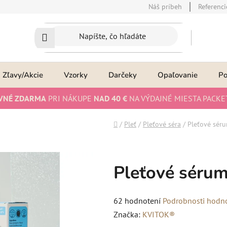
Náš príbeh
Referenci
Zľavy/Akcie
Vzorky
Darčeky
Opaľovanie
P
VNÉ ZDARMA
PRI NÁKUPE
NAD 40 €
NA VÝDAJNÉ MIESTA PACKE
Domov
/
Pleť
/
Pleťové séra
/
Pleťové séru
Pleťové sérum
Priemerné
62 hodnotení
Podrobnosti hodn
hodnotenie
Značka:
KVITOK®