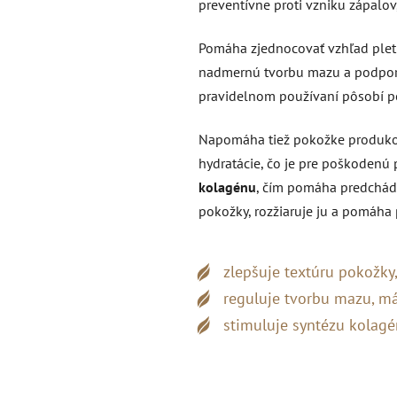
preventívne proti vzniku zápalov
Pomáha zjednocovať vzhľad pleti,
nadmernú tvorbu mazu a podporo
pravidelnom používaní pôsobí pok
Napomáha tiež pokožke produk
hydratácie, čo je pre poškodenú 
kolagénu
, čím pomáha predchádz
pokožky, rozžiaruje ju a pomáha
zlepšuje textúru pokožky
reguluje tvorbu mazu, má
stimuluje syntézu kolagé