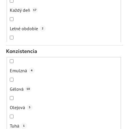
Zvýšenie elasticity kože
0
Každý deň
17
Regenerácia
1
Letné obdobie
2
Z
0
Ráno
13
Konzistencia
Rozjasn
0
Večer
21
Emulzná
4
Zmiernenie zápalo
0
2-5 krát týždenne
1
Gélová
10
Zjemnenie póro
0
1-2 krát týždenne
0
Olejová
5
Tuhá
1