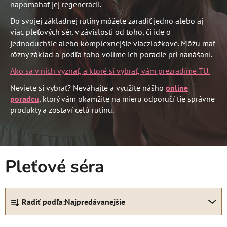
napomáhať jej regenerácii.
Do svojej základnej rutiny môžete zaradiť jedno alebo aj
viac pleťových sér, v závislosti od toho, či ide o
jednoduchšie alebo komplexnejšie viaczložkové. Môžu mať
rôzny základ a podľa toho volíme ich poradie pri nanášaní.
Ako sa v nich vyznať, a ktoré si vybrať, vám prezradíme TU.
Neviete si vybrať? Neváhajte a využite nášho
online
poradcu
, ktorý vám okamžite na mieru odporučí tie správne
produkty a zostaví celú rutinu.
Pleťové séra
R
Radiť podľa:
Najpredávanejšie
a
d