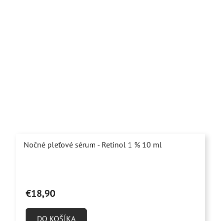
Nočné pleťové sérum - Retinol 1 % 10 ml
Priemerné
hodnotenie
€18,90
produktu
je
DO KOŠÍKA