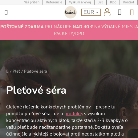
Prejsť
Náš príbeh
Referencie
Výskum a vývoj
B2B
Blog
Kontakt
Hľad
N
na
EUR
obsah
K
POŠTOVNÉ ZDARMA
PRI NÁKUPE
NAD 40 €
NA VÝDAJNÉ MIESTA
PACKETY/DPD
Domov
/
Pleť
/
Pleťové séra
Pleťové séra
Cielené riešenie konkrétnych problémov – presne tu
pomôžu pleťové séra. Ide o
produkty
s vysokou
koncentráciou aktívnych látok, takže stačia 2-3 kvapky a o
vašu pleť bude nadštandardne postarané. Dokážu oveľa
účinnejšie a rýchlejšie bojovať proti nedostatkom pleti a