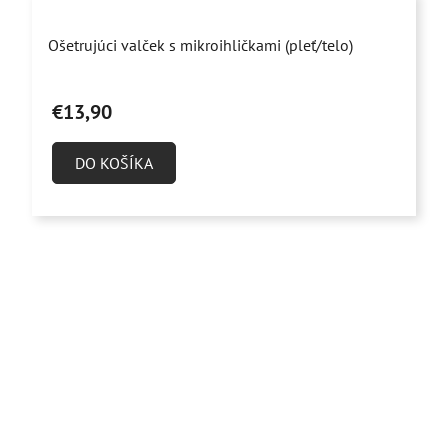
Priemerné
Ošetrujúci valček s mikroihličkami (pleť/telo)
hodnotenie
produktu
€13,90
je
4,9
DO KOŠÍKA
z
5
hviezdičiek.