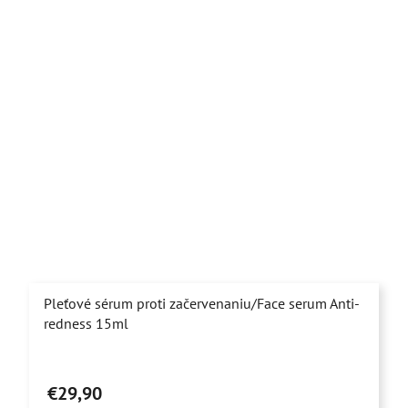
hviezdičiek.
Pleťové sérum proti začervenaniu/Face serum Anti-
redness 15ml
Priemerné
hodnotenie
€29,90