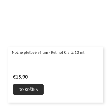
Nočné pleťové sérum - Retinol 0,5 % 10 ml
Priemerné
hodnotenie
€15,90
produktu
je
DO KOŠÍKA
4,9
z
5