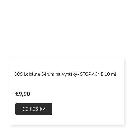
Priemerné
SOS Lokálne Sérum na Vyrážky - STOP AKNÉ 10 ml
hodnotenie
produktu
€9,90
je
4,7
DO KOŠÍKA
z
5
hviezdičiek.