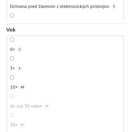
Starecké/pigmentové škvrny
11
Ochrana pred žiarením z elektronických prístrojov
2
Dehydrovaná pleť
2
Podpora ochra
1
Vek
Nežiadúce ochlpenie
1
Hydratácia
13
0+
2
Bežná denná starostlivosť
0
Obnova ochrannej bariéry
3
3+
1
Nadmerná tvorba mazu
4
Spomalenie rastu chĺpkov
1
10+
10
Kuracia koža (keratosis pilaris)
1
Zmiernenie zápalov
9
do cca 30 rokov
0
Jazvičky po akné
10
Eliminácia čiernych bodiek
7
30+
0