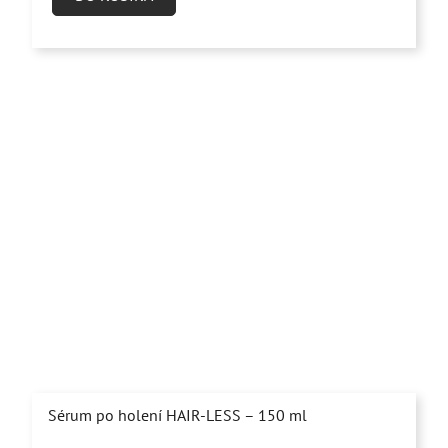
5,0
z
5
hviezdičiek.
Sérum po holení HAIR-LESS – 150 ml