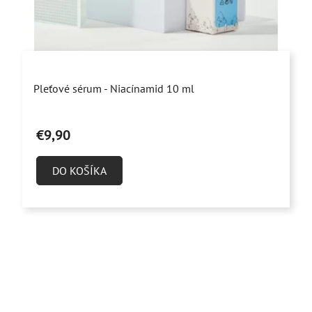
Priemerné
Pleťové sérum - Niacínamid 10 ml
hodnotenie
produktu
€9,90
je
4,9
DO KOŠÍKA
z
5
hviezdičiek.