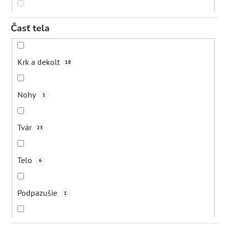
Poškodená pleť
6
Eliminácia upchatých pórov
7
40+
0
Časť tela
Seborea
1
Regenerácia pokožky
2
50+
0
Krk a dekolt
18
"Sťahovanie" pleti
2
Eliminácia pigmentácií
9
Všetky vekové kategórie (dospelí)
23
Nohy
1
Kuperóza
3
Exfoliácia
4
Tvár
23
Rosacea
2
Podpora mikrocirkulácie
3
Telo
6
Začervenanie
7
Prevencia vzniku pigmentácií
3
Podpazušie
1
Čierne bodky
7
Revitalizácia pokožky
1
Ruky
6