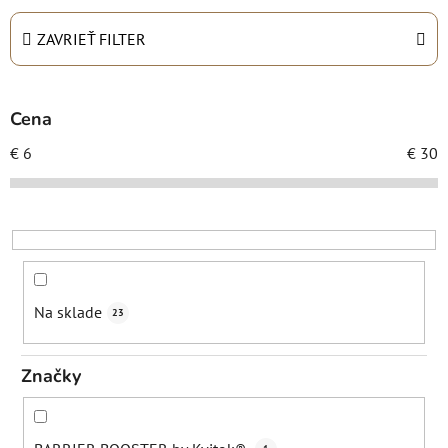
e
n
ZAVRIEŤ FILTER
i
e
p
Cena
r
€
6
€
30
o
d
u
k
t
o
Na sklade
23
v
Značky