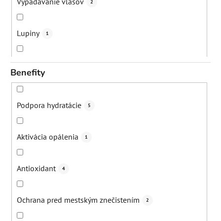
Vypadávanie vlasov
2
Lupiny
1
Akné
13
Benefity
Suchá koža
2
Podpora hydratácie
5
Bezpečné opálenie
1
Aktivácia opálenia
1
Digitálne znečistenie
1
Antioxidant
4
Mestské znečistenie
1
Ochrana pred mestským znečistením
2