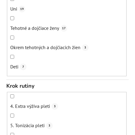
Periorálna dermatitída
1
Rosacea
12
Ochrana pred mestským znečis
0
Uni
19
Bodnutie hmyzom
4
Poškodená
8
Podpora obnovy buniek
10
Tehotné a dojčiace ženy
17
Popáleniny
3
Revit
2
Okrem tehotných a dojčiacich žien
3
Poškodený ochranný film
1
Redukcia opuchov
2
Deti
7
Herpes
2
Rozjasnenie
2
Krok rutiny
Červené žilky
1
Spevnenie pokožky
6
4. Extra výživa pleti
3
Popraskané cievky
1
Postbiotické pôsob
1
5. Tonizácia pleti
3