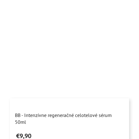
Priemerné
BB - Intenzívne regeneračné celotelové sérum
hodnotenie
50ml
produktu
€9,90
je