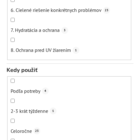
Nadmerne mastné vlasy
0
Zjemnenie pórov
1
6. Cielené riešenie konkrétnych problémov
23
Zjemnenie vrások
3
7. Hydratácia a ochrana
3
Podpora ochrany pred UV žiarením
3
8. Ochrana pred UV žiarením
1
Zmiernenie záp
1
Kedy použiť
Spevnenie
1
Podľa potreby
4
Stimulácia lymfatického systému
1
2-3 krát týždenne
1
Uvoľnenie svalo
1
Celoročne
23