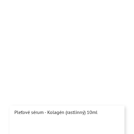
Pleťové sérum - Kolagén (rastlinný) 10ml
Priemerné