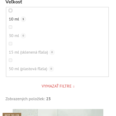
Veľkosť
(špecifická, fermentovaná)
Prirodzená – bez obsahu esenciálnych olejov
10 ml
1
0
(špecifická, bylinková, zemitá)
30 ml
0
Prirodzená – bez obsahu esenciálnych olejov
1
(bylinková)
15 ml (sklenená fľaša)
0
Obsah esenciálnych olejov – kvetinová
0
50 ml (plastová fľaša)
0
VYMAZAŤ FILTRE
Zobrazených položiek:
23
V
BEST SELLER