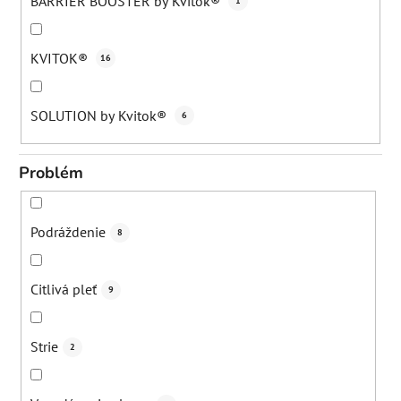
BARRIER BOOSTER by Kvitok®
1
KVITOK®
16
SOLUTION by Kvitok®
6
Problém
Podráždenie
8
Citlivá pleť
9
Strie
2