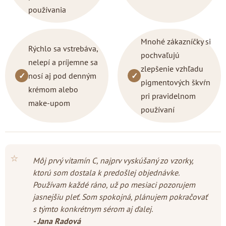
používania
Mnohé zákazníčky si
Rýchlo sa vstrebáva,
pochvaľujú
nelepí a príjemne sa
zlepšenie vzhľadu
✓
nosí aj pod denným
✓
pigmentových škvŕn
krémom alebo
pri pravidelnom
make-upom
používaní
⭐
Môj prvý vitamín C, najprv vyskúšaný zo vzorky,
ktorú som dostala k predošlej objednávke.
Používam každé ráno, už po mesiaci pozorujem
jasnejšiu pleť. Som spokojná, plánujem pokračovať
s týmto konkrétnym sérom aj ďalej.
- Jana Radová