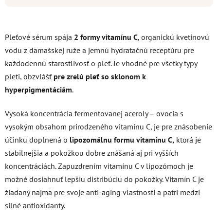
Pleťové sérum spája
2 formy vitamínu C
, organickú kvetinovú
vodu z damašskej ruže a jemnú hydratačnú receptúru pre
každodennú starostlivosť o pleť. Je vhodné pre všetky typy
pleti, obzvlášť
pre zrelú pleť so sklonom k
hyperpigmentáciám
.
Vysoká koncentrácia fermentovanej aceroly – ovocia s
vysokým obsahom prirodzeného vitamínu C, je pre znásobenie
účinku doplnená o
lipozomálnu formu vitamínu C,
ktorá je
stabilnejšia a pokožkou dobre znášaná aj pri vyšších
koncentráciách. Zapuzdrením vitamínu C v lipozómoch je
možné dosiahnuť lepšiu distribúciu do pokožky. Vitamín C je
žiadaný najmä pre svoje anti-aging vlastnosti a patrí medzi
silné antioxidanty.