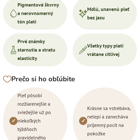
Pigmentové škvrny
Mdlú, unavenú pleť
a nerovnomerný
bez jasu
tón pleti
Prvé známky
Všetky typy pleti
starnutia a stratu
vrátane citlivej
elasticity
Prečo si ho obľúbite
Pleť pôsobí
rozžiarenejšie a
Krásne sa vstrebáva,
sviežejšie už po
nelepí a zanecháva
✓
niekoľkých
✓
príjemný pocit na
týždňoch
pokožke
pravidelného