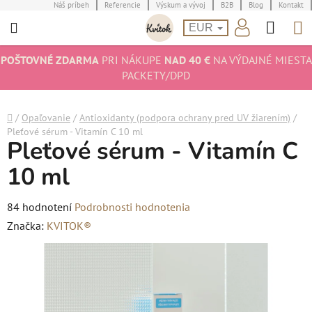
Prejsť
Náš príbeh
Referencie
Výskum a vývoj
B2B
Blog
Kontakt
Hľad
N
na
EUR
obsah
K
POŠTOVNÉ ZDARMA
PRI NÁKUPE
NAD 40 €
NA VÝDAJNÉ MIESTA
PACKETY/DPD
Domov
/
Opaľovanie
/
Antioxidanty (podpora ochrany pred UV žiarením)
/
Pleťové sérum - Vitamín C 10 ml
Pleťové sérum - Vitamín C
10 ml
Priemerné
84 hodnotení
Podrobnosti hodnotenia
hodnotenie
Značka:
KVITOK®
produktu
je
5,0
z