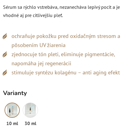
Sérum sa rýchlo vstrebáva, nezanecháva lepivý pocit a je
vhodné aj pre citlivejšiu pleť.
ochraňuje pokožku pred oxidačným stresom a
pôsobením UV žiarenia
zjednocuje tón pleti, eliminuje pigmentácie,
napomáha jej regenerácii
stimuluje syntézu kolagénu – anti aging efekt
Varianty
10 ml
30 ml