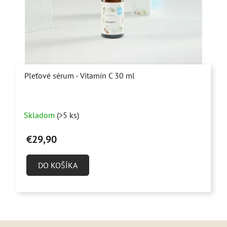
Pleťové sérum - Vitamín C 30 ml
Priemerné
Skladom
(>5 ks)
hodnotenie
produktu
€29,90
je
5,0
DO KOŠÍKA
z
5
hviezdičiek.
Z