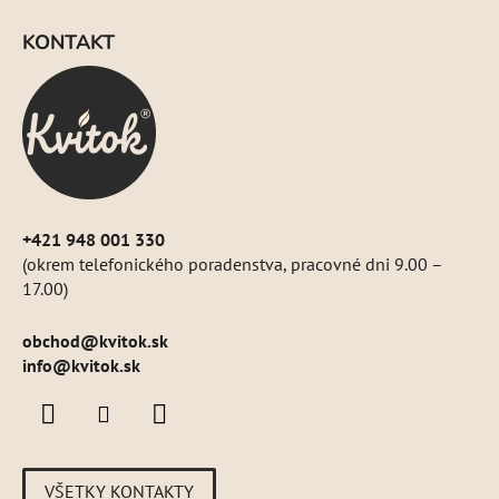
á
KONTAKT
p
ä
t
i
e
+421 948 001 330
(okrem telefonického poradenstva, pracovné dni 9.00 –
17.00)
obchod
@
kvitok.sk
info@kvitok.sk
VŠETKY KONTAKTY