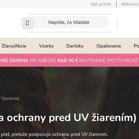
Náš príbeh
Referenci
Zľavy/Akcie
Vzorky
Darčeky
Opaľovanie
P
VNÉ ZDARMA
PRI NÁKUPE
NAD 40 €
NA VÝDAJNÉ MIESTA PACKE
 žiarením)
a ochrany pred UV žiarením)
o pleť, pretože podporujú ochranu pred UV žiarením.