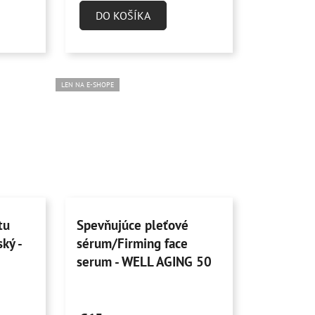
je
DO KOŠÍKA
4,9
z
5
hviezdičiek.
LEN NA E-SHOPE
tu
Spevňujúce pleťové
ký -
sérum/Firming face
serum - WELL AGING 50
ml
Priemerné
hodnotenie