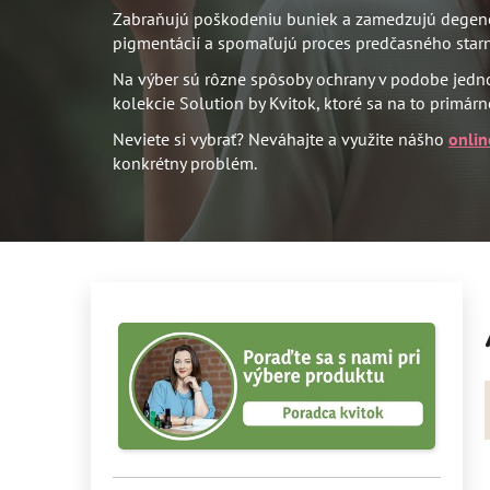
Zabraňujú poškodeniu buniek a zamedzujú degener
pigmentácií a spomaľujú proces predčasného starnu
Na výber sú rôzne spôsoby ochrany v podobe jed
kolekcie Solution by Kvitok, ktoré sa na to primár
Neviete si vybrať? Neváhajte a využite nášho
onlin
konkrétny problém.
B
o
č
n
ý
p