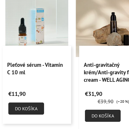
V
ý
p
s
p
r
o
Priemerné
Priemerné
d
Pleťové sérum - Vitamín
Anti-gravitačný
hodnotenie
hodnotenie
u
C 10 ml
krém/Anti-gravity 
produktu
produktu
k
cream - WELL AGIN
je
je
t
ml
5,0
4,8
o
€11,90
€31,90
z
z
v
€39,90
(–20 %
5
5
DO KOŠÍKA
hviezdičiek.
hviezdičiek.
DO KOŠÍKA