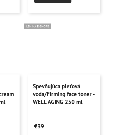
4,9
z
5
hviezdičiek.
LEN NA E-SHOPE
Spevňujúca pleťová
 cream
voda/Firming face toner -
ml
WELL AGING 250 ml
Priemerné
hodnotenie
€39
produktu