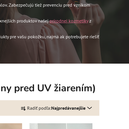
ov. Zabezpečujú tiež prevenciu pred vznikom
xnejších produktov našej
prírodnej kozmetiky
z
ukty pre vašu pokožku, najmä ak potrebujete riešiť
ny pred UV žiarením)
R
Radiť podľa:
Najpredávanejšie
a
d
e