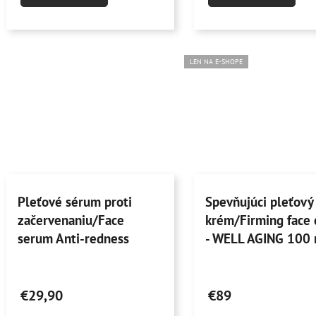
4,8
5,0
z
z
5
5
hviezdičiek.
hviezdičiek.
LEN NA E-SHOPE
Pleťové sérum proti
Spevňujúci pleťový
začervenaniu/Face
krém/Firming face
serum Anti-redness
- WELL AGING 100 
15ml
Priemerné
Priemerné
hodnotenie
hodnotenie
€29,90
€89
produktu
produktu