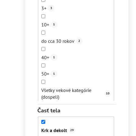
3+
3
Poškodená pleť
9
Obnova ochrannej bariéry
1
10+
5
Seborea
1
Zmiernenie zápalov
6
do cca 30 rokov
2
"Sťahovanie" pleti
12
Eliminácia čiernych bodiek
7
40+
1
Kuperóza
5
Eliminácia upchatých pórov
7
50+
1
Rosacea
4
Regenerácia pokožky
1
Všetky vekové kategórie
Začervenanie
9
10
Eliminácia pigmentácií
(dospelí)
10
Čierne bodky
9
Časť tela
Prevencia vzniku pigmentácií
4
Mílie/upchaté póry
4
Revitalizácia pokožky
2
Krk a dekolt
29