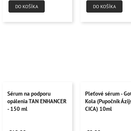
je
je
DO KOŠÍKA
DO KOŠÍKA
5,0
4,9
z
z
5
5
hviezdičiek.
hviezdičiek.
Sérum na podporu
Pleťové sérum - Go
opálenia TAN ENHANCER
Kola (Pupočník Ázijs
- 150 ml
CICA) 10ml
Priemerné
Priemerné
hodnotenie
hodnotenie