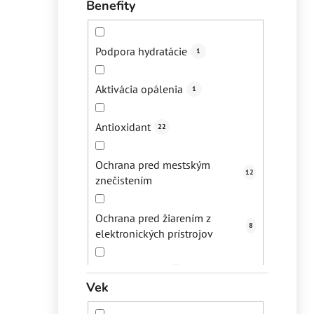
Benefity
Bezpečné opálenie
1
Podpora hydratácie
1
Digitálne znečistenie
14
Aktivácia opálenia
1
Mestské znečistenie
12
Antioxidant
22
Starecké/pigmentové škvrny
10
Ochrana pred mestským
12
znečistením
Dehydrovaná pleť
2
Ochrana pred žiarením z
Bežná denná starostlivosť
6
8
elektronických prístrojov
Nadmerná tvorba mazu
7
Podpora ochra
1
Vek
Jazvičky po akné
5
Hydratácia
24