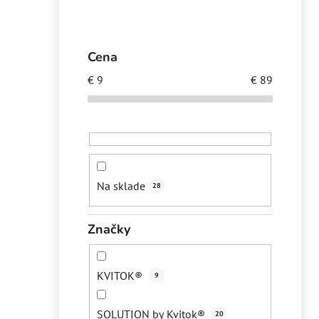
a
n
e
i
Cena
l
€
9
€
89
Na sklade
28
Značky
KVITOK®
9
SOLUTION by Kvitok®
20