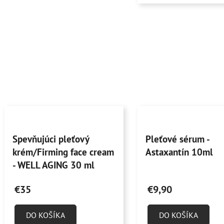
Priemerné
Priemerné
Spevňujúci pleťový
Pleťové sérum -
hodnotenie
hodnotenie
krém/Firming face cream
Astaxantín 10ml
produktu
produktu
- WELL AGING 30 ml
je
je
5,0
4,8
€35
€9,90
z
z
5
5
DO KOŠÍKA
DO KOŠÍKA
hviezdičiek.
hviezdičiek.