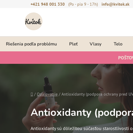
Prejsť
+421 948 001 330
(Po - pia 9 - 17h)
info@kvitok.sk
na
obsah
Riešenia podľa problému
Pleť
Vlasy
Telo
POŠTO
Domov
/
Opaľovanie
/
Antioxidanty (podpora ochrany pred UV
Antioxidanty (podpor
Antioxidanty sú dôležitou súčasťou starostlivosti 