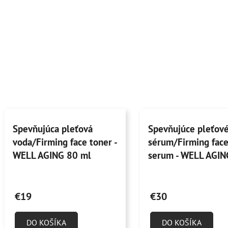
Spevňujúca pleťová
Spevňujúce pleťov
voda/Firming face toner -
sérum/Firming fac
WELL AGING 80 ml
serum - WELL AGIN
ml
Priemerné
Priemerné
hodnotenie
hodnotenie
€19
€30
produktu
produktu
je
je
DO KOŠÍKA
DO KOŠÍKA