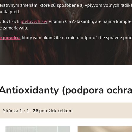
atívnym zmenám, ktoré sú spôsobené aj vplyvom voľných radikál
tia pleti.
noduchších
pleťových sér
Vitamín C a Astaxantín, ale najmä komple
ne zameriavajú.
e poradcu
, ktorý vám okamžite na mieru odporučí tie správne prod
Antioxidanty (podpora ochra
Stránka
1
z
1
-
29
položiek celkom