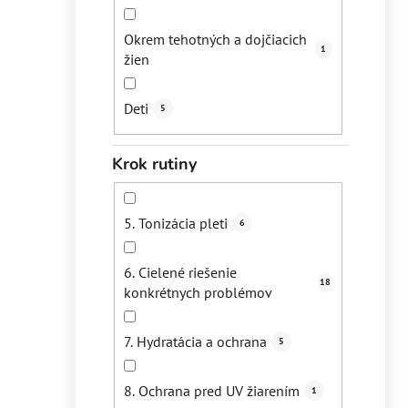
Psoriáza
0
Ochrana pred žiar
2
Okrem tehotných a dojčiacich
1
Ochrana pred mestským
žien
5
znečis
Deti
5
Podpora obnovy buniek
2
Krok rutiny
Rozjasnenie
3
Spevnenie pokožky
5. Tonizácia pleti
4
6
Zjemnenie vrások
6. Cielené riešenie
1
18
konkrétnych problémov
Podpora ochrany pred UV
6
žiarením
7. Hydratácia a ochrana
5
Zmiernenie záp
8. Ochrana pred UV žiarením
1
1