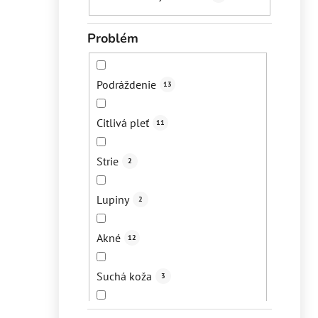
Problém
Podráždenie
13
Citlivá pleť
11
Strie
2
Lupiny
2
Akné
12
Suchá koža
3
Suché vlasy
1