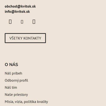
obchod
@
kvitok.sk
info@kvitok.sk
VŠETKY KONTAKTY
O NÁS
Náš príbeh
Odborný profil
Náš tím
Naše priestory
Misia, vízia, politika kvality