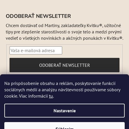
ODOBERAŤ NEWSLETTER
Chcem dostávať od Martiny, zakladateľky Kvitku®, užitočné
tipy pre zlepšenie starostlivosti o svoje telo a medzi prvými
vedieť o všetkých novinkách a akčných ponukách v Kvitku®.
PRIHLÁSIŤ
ODOBERAŤ NEWSLETTER
SA
Vložením e-mailu súhlasíte s
Na prispôsobenie obsahu a reklám, poskytovanie funkcií
podmienkami ochrany osobných údajov
sociálnych médií a analýzu návštevnosti používame súbory
DŇA 5 a 6 AUGUSTA NEBUDEME ODOSIELAŤ ŽIADNE ZÁSIELKY. ☀️
cookie. Viac informácií
tu
.
Letná prevádzka: Počas horúcich dní chránime kvalitu našich výrobkov,
preto sa môže dodanie mierne predĺžiť. V piatky zásielky neodosielame.
Pri extrémnych horúčavách môžeme odoslanie dočasne pozastaviť.
Nastavenie
Niektoré produkty sú počas leta dočasne nedostupné, pretože by sa
mohli pri preprave poškodiť. 📦 Prosíme, zásielku si vyzdvihnite čo
najskôr a nevoľte vonkajšie boxy vystavené slnku. Reklamácie
Vytvoril Shoptet
poškodenia teplom po doručení nebude možné uznať. Ďakujeme za