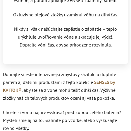
vstrebe, a potom aplikujte SENSES Toaletný parfém.
Okluzívne olejové zložky uzamknú vôňu na dlhý čas.
Nikdy si však nešúchajte zápästie o zápästie – teplo
urýchľuje uvoľňovanie vône a skracuje jej výdrž.
Doprajte vôni čas, aby sa prirodzene rozvinula.
Doprajte si ešte intenzívnejší zmyslový zážitok a doplňte
parfém aj ďalšími produktami z tejto kolekcie
SENSES by
KVITOK®
, aby ste sa z vône mohli tešiť dlhší čas. Výživné
zložky našich telových produktov ocení aj vaša pokožka.
Chcete si vôňu najprv vyskúšať pred kúpou celého balenia?
Mysleli sme aj na to. Siahnite po vzorke, alebo vyskúšajte
rovno všetky.