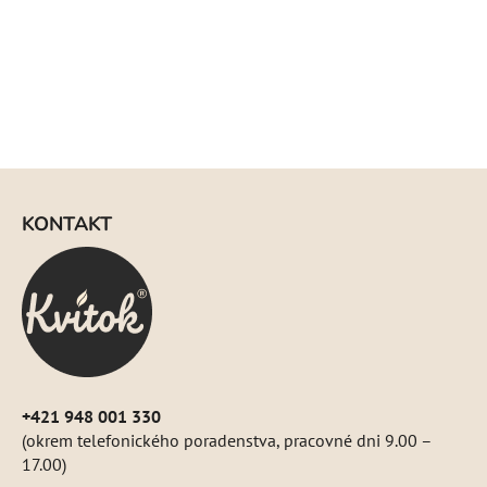
Z
á
KONTAKT
p
ä
t
i
e
+421 948 001 330
(okrem telefonického poradenstva, pracovné dni 9.00 –
17.00)