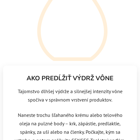
AKO PREDĹŽIŤ VÝDRŽ VÔNE
Tajomstvo dlhšej výdrže a silnejšej intenzity vône
spočíva v správnom vrstvení produktov.
Naneste trochu šľahaného krému alebo telového
oleja na pulzné body – krk, zápästie, predlaktie,
spánky, za uši alebo na členky. Počkajte, kým sa