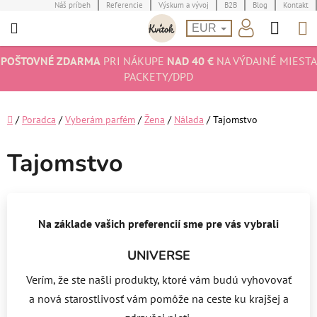
Prejsť
Náš príbeh
Referencie
Výskum a vývoj
B2B
Blog
Kontakt
Hľad
N
na
EUR
obsah
K
POŠTOVNÉ ZDARMA
PRI NÁKUPE
NAD 40 €
NA VÝDAJNÉ MIESTA
PACKETY/DPD
Domov
/
Poradca
/
Vyberám parfém
/
Žena
/
Nálada
/
Tajomstvo
Tajomstvo
Na základe vašich preferencií sme pre vás vybrali
UNIVERSE
Verím, že ste našli produkty, ktoré vám budú vyhovovať
a nová starostlivosť vám pomôže na ceste ku krajšej a