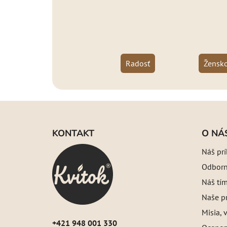
Radosť
Žensko
Z
á
KONTAKT
O NÁ
p
Náš pr
ä
Odborný
t
i
Náš tí
e
Naše pr
Misia, v
+421 948 001 330