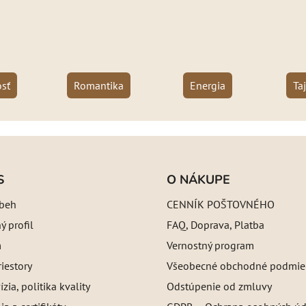
sť
Romantika
Energia
Ta
S
O NÁKUPE
íbeh
CENNÍK POŠTOVNÉHO
 profil
FAQ, Doprava, Platba
m
Vernostný program
iestory
Všeobecné obchodné podmie
ízia, politika kvality
Odstúpenie od zmluvy