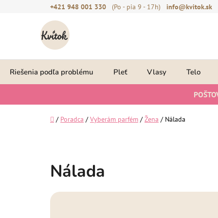
Prejsť
+421 948 001 330
(Po - pia 9 - 17h)
info@kvitok.sk
na
obsah
Riešenia podľa problému
Pleť
Vlasy
Telo
POŠTO
Domov
/
Poradca
/
Vyberám parfém
/
Žena
/
Nálada
Nálada