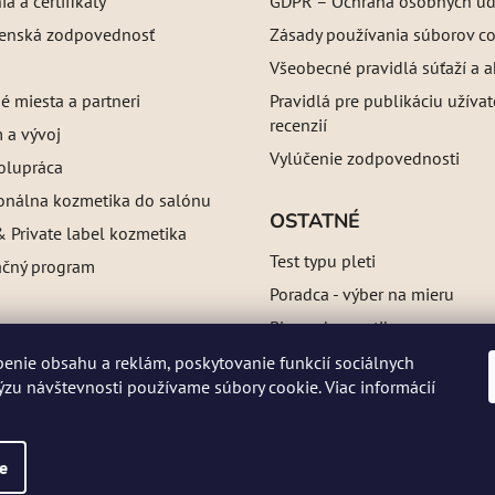
a a certifikáty
GDPR – Ochrana osobných úd
enská zodpovednosť
Zásady používania súborov c
Všeobecné pravidlá súťaží a a
é miesta a partneri
Pravidlá pre publikáciu užíva
recenzií
 a vývoj
Vylúčenie zodpovednosti
olupráca
ionálna kozmetika do salónu
OSTATNÉ
 Private label kozmetika
Test typu pleti
ačný program
Poradca - výber na mieru
Blog o kozmetike
Referencie
enie obsahu a reklám, poskytovanie funkcií sociálnych
a:
ne
ýzu návštevnosti používame súbory cookie. Viac informácií
,
 po
e