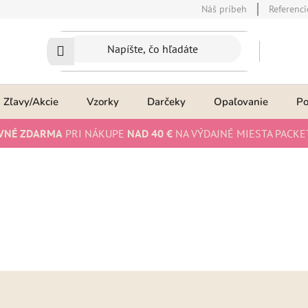
Náš príbeh
Referenci
Zľavy/Akcie
Vzorky
Darčeky
Opaľovanie
P
VNÉ ZDARMA
PRI NÁKUPE
NAD 40 €
NA VÝDAJNÉ MIESTA PACKE