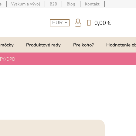
e
Výskum a vývoj
B2B
Blog
Kontakt
0,00 €
EUR
NÁKUPNÝ
KOŠÍK
omôcky
Produktové rady
Pre koho?
Hodnotenie o
TY/DPD