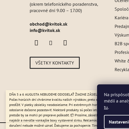
Oceneni
(okrem telefonického poradenstva,
Spoloč
pracovné dni 9.00 – 17.00)
Kariéra
obchod
@
kvitok.sk
Predajn
info@kvitok.sk
Výskum
B2B sp
Profes
White &
VŠETKY KONTAKTY
Recykl
Na prispôsob
DŇA 5 a 6 AUGUSTA NEBUDEME ODOSIELAŤ ŽIADNE ZÁSIELKY. ☀️ Letná prevádzk
Počas horúcich dní chránime kvalitu našich výrobkov, preto sa môže dodanie mier
médií a anal
predĺžiť. V piatky zásielky neodosielame. Pri extrémnych horúčavách môžeme
tu
.
odoslanie dočasne pozastaviť. Niektoré produkty sú počas leta dočasne nedostupné
pretože by sa mohli pri preprave poškodiť. 📦 Prosíme, zásielku si vyzdvihnite čo
najskôr a nevoľte vonkajšie boxy vystavené slnku. Reklamácie poškodenia teplom
Nastaveni
doručení nebude možné uznať. Ďakujeme za pochopenie. Tím Kvitok 💚