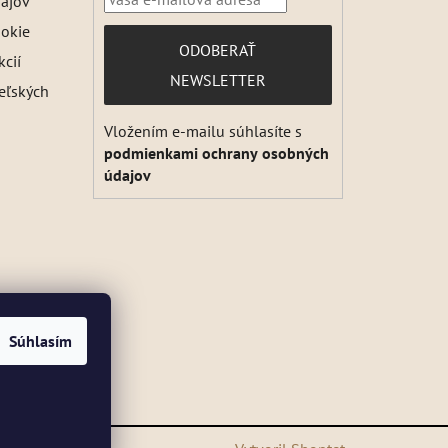
ajov
ookie
PRIHLÁSIŤ
ODOBERAŤ
kcií
SA
NEWSLETTER
teľských
Vložením e-mailu súhlasíte s
podmienkami ochrany osobných
údajov
Súhlasím