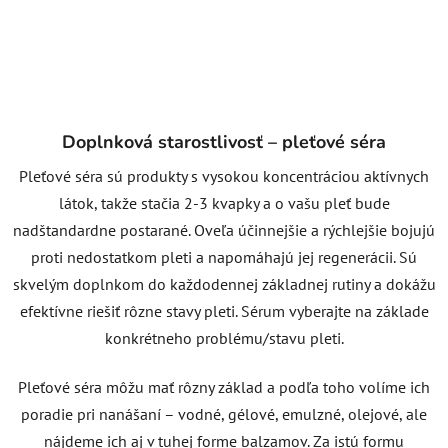
Doplnková starostlivosť – pleťové séra
Pleťové séra sú produkty s vysokou koncentráciou aktívnych
látok, takže stačia 2-3 kvapky a o vašu pleť bude
nadštandardne postarané. Oveľa účinnejšie a rýchlejšie bojujú
proti nedostatkom pleti a napomáhajú jej regenerácii. Sú
skvelým doplnkom do každodennej základnej rutiny a dokážu
efektívne riešiť rôzne stavy pleti. Sérum vyberajte na základe
konkrétneho problému/stavu pleti.
Pleťové séra môžu mať rôzny základ a podľa toho volíme ich
poradie pri nanášaní – vodné, gélové, emulzné, olejové, ale
nájdeme ich aj v tuhej forme balzamov. Za istú formu