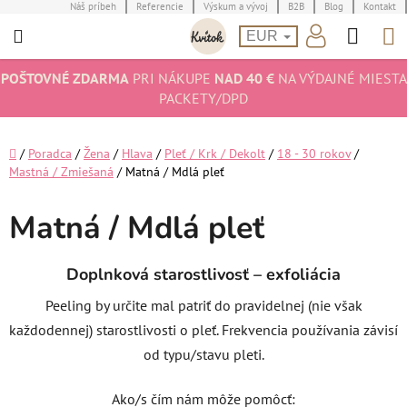
Prejsť
Náš príbeh
Referencie
Výskum a vývoj
B2B
Blog
Kontakt
Hľad
N
na
EUR
obsah
K
POŠTOVNÉ ZDARMA
PRI NÁKUPE
NAD 40 €
NA VÝDAJNÉ MIESTA
PACKETY/DPD
Domov
/
Poradca
/
Žena
/
Hlava
/
Pleť / Krk / Dekolt
/
18 - 30 rokov
/
Mastná / Zmiešaná
/
Matná / Mdlá pleť
Matná / Mdlá pleť
Doplnková starostlivosť – exfoliácia
Peeling by určite mal patriť do pravidelnej (nie však
každodennej) starostlivosti o pleť. Frekvencia používania závisí
od typu/stavu pleti.
Ako/s čím nám môže pomôcť: