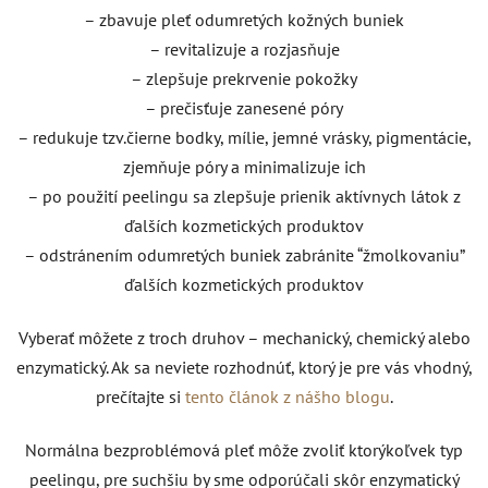
– zbavuje pleť odumretých kožných buniek
– revitalizuje a rozjasňuje
– zlepšuje prekrvenie pokožky
– prečisťuje zanesené póry
– redukuje tzv.čierne bodky, mílie, jemné vrásky, pigmentácie,
zjemňuje póry a minimalizuje ich
– po použití peelingu sa zlepšuje prienik aktívnych látok z
ďalších kozmetických produktov
– odstránením odumretých buniek zabránite “žmolkovaniu”
ďalších kozmetických produktov
Vyberať môžete z troch druhov – mechanický, chemický alebo
enzymatický. Ak sa neviete rozhodnúť, ktorý je pre vás vhodný,
prečítajte si
tento článok z nášho blogu
.
Normálna bezproblémová pleť môže zvoliť ktorýkoľvek typ
peelingu, pre suchšiu by sme odporúčali skôr enzymatický