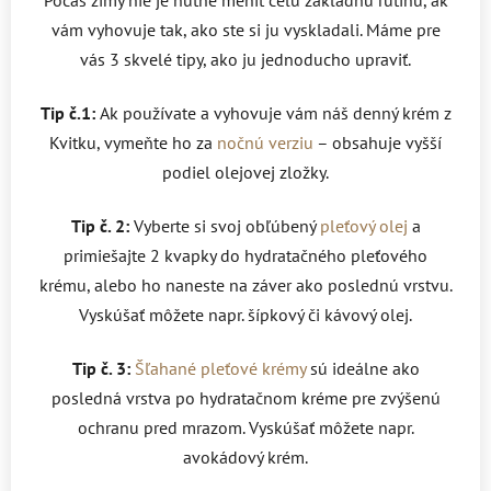
vám vyhovuje tak, ako ste si ju vyskladali. Máme pre
vás 3 skvelé tipy, ako ju jednoducho upraviť.
Tip č.1:
Ak používate a vyhovuje vám náš denný krém z
Kvitku, vymeňte ho za
nočnú verziu
– obsahuje vyšší
podiel olejovej zložky.
Tip č. 2:
Vyberte si svoj obľúbený
pleťový olej
a
primiešajte 2 kvapky do hydratačného pleťového
krému, alebo ho naneste na záver ako poslednú vrstvu.
Vyskúšať môžete napr. šípkový či kávový olej.
Tip č. 3:
Šľahané pleťové krémy
sú ideálne ako
posledná vrstva po hydratačnom kréme pre zvýšenú
ochranu pred mrazom. Vyskúšať môžete napr.
avokádový krém.