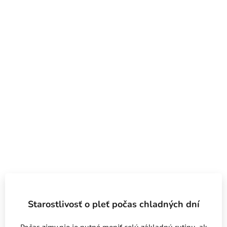
Starostlivosť o pleť počas chladných dní
Počas zimy nie je nutné meniť celú základnú rutinu, ak