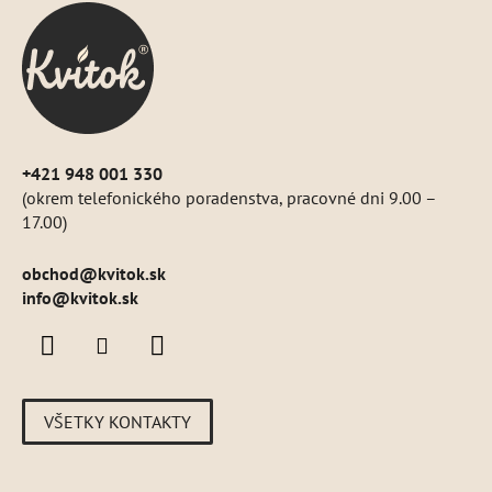
ä
t
i
e
+421 948 001 330
(okrem telefonického poradenstva, pracovné dni 9.00 –
17.00)
obchod
@
kvitok.sk
info@kvitok.sk
VŠETKY KONTAKTY