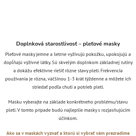
Doplnková starostlivosť – pleťové masky
Pleťové masky jemne a šetrne vyživujú pokožku, upokojujú a
dopĺňajú výživné látky. Sú skvelým doplnkom základnej rutiny
a dokážu efektívne riešiť rôzne stavy pleti. Frekvencia
používania je rôzna, väčšinou 1-3 krát týždenne a môžete ich
striedať podľa chuti a potrieb pleti.
Masku vyberajte na základe konkrétneho problému/stavu
pleti. V tomto prípade budú najlepšie masky s rozjasňujúcim
účinkom.
Ako sa v maskách vyznať a ktorú si vybrať vám prezradíme