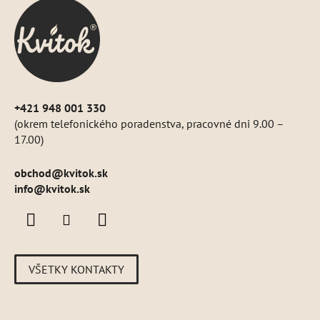
ä
t
i
e
+421 948 001 330
(okrem telefonického poradenstva, pracovné dni 9.00 –
17.00)
obchod
@
kvitok.sk
info@kvitok.sk
VŠETKY KONTAKTY