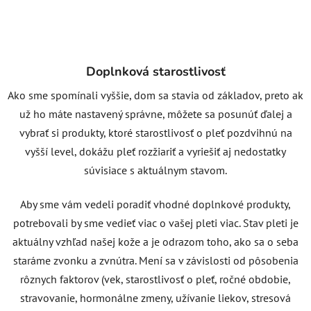
Doplnková starostlivosť
Ako sme spomínali vyššie, dom sa stavia od základov, preto ak
už ho máte nastavený správne, môžete sa posunúť ďalej a
vybrať si produkty, ktoré starostlivosť o pleť pozdvihnú na
vyšší level, dokážu pleť rozžiariť a vyriešiť aj nedostatky
súvisiace s aktuálnym stavom.
Aby sme vám vedeli poradiť vhodné doplnkové produkty,
potrebovali by sme vedieť viac o vašej pleti viac. Stav pleti je
aktuálny vzhľad našej kože a je odrazom toho, ako sa o seba
staráme zvonku a zvnútra. Mení sa v závislosti od pôsobenia
rôznych faktorov (vek, starostlivosť o pleť, ročné obdobie,
stravovanie, hormonálne zmeny, užívanie liekov, stresová