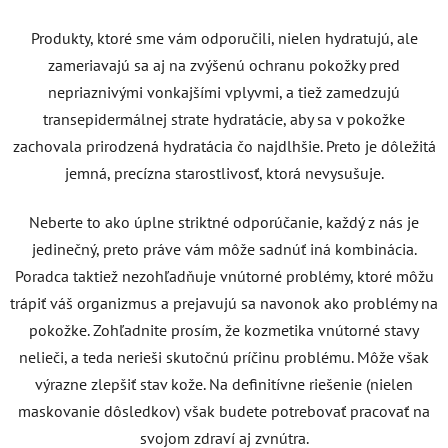
Produkty, ktoré sme vám odporučili, nielen hydratujú, ale
zameriavajú sa aj na zvýšenú ochranu pokožky pred
nepriaznivými vonkajšími vplyvmi, a tiež zamedzujú
transepidermálnej strate hydratácie, aby sa v pokožke
zachovala prirodzená hydratácia čo najdlhšie. Preto je dôležitá
jemná, precízna starostlivosť, ktorá nevysušuje.
Neberte to ako úplne striktné odporúčanie, každý z nás je
jedinečný, preto práve vám môže sadnúť iná kombinácia.
Poradca taktiež nezohľadňuje vnútorné problémy, ktoré môžu
trápiť váš organizmus a prejavujú sa navonok ako problémy na
pokožke. Zohľadnite prosím, že kozmetika vnútorné stavy
nelieči, a teda nerieši skutočnú príčinu problému. Môže však
výrazne zlepšiť stav kože. Na definitívne riešenie (nielen
maskovanie dôsledkov) však budete potrebovať pracovať na
svojom zdraví aj zvnútra.