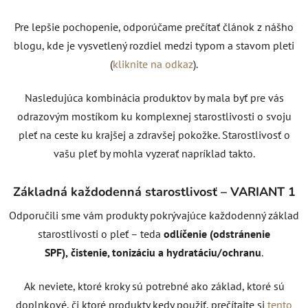
Pre lepšie pochopenie, odporúčame prečítať článok z nášho
blogu, kde je vysvetlený rozdiel medzi typom a stavom pleti
(
kliknite na odkaz
).
Nasledujúca kombinácia produktov by mala byť pre vás
odrazovým mostíkom ku komplexnej starostlivosti o svoju
pleť na ceste ku krajšej a zdravšej pokožke. Starostlivosť o
vašu pleť by mohla vyzerať napríklad takto.
Základná každodenná starostlivosť – VARIANT 1
Odporučili sme vám produkty pokrývajúce každodenný základ
starostlivosti o pleť – teda
odlíčenie (odstránenie
SPF),
čistenie, tonizáciu a hydratáciu/ochranu
.
Ak neviete, ktoré kroky sú potrebné ako základ, ktoré sú
doplnkové, či ktoré produkty kedy použiť, prečítajte si
tento