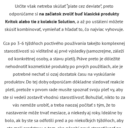
Určite však netreba skúšať “piate cez deviate”, preto
odporúčame si
na začiatok zvoliť buď klasické produkty
Kvitok alebo tie z kolekcie Solution
, a až po ustálení môžete
skúsiť kombinovať, vymieňať a hľadať to, čo najviac vyhovuje.
Cca po 3-6 týždňoch poctivého používania takejto komplexnej
starostlivosti sú viditeľné aj prvé výsledky (samozrejme, záleží
od konkrétnej osoby, a stavu pleti). Práve preto je dôležité
nehodnotiť kozmetické produkty po prvých použitiach, ale je
potrebné nechať si ozaj dostatok času na vyskúšanie
produktov.
Do tej doby odporúčam dôkladne sledovať reakcie
pleti, pretože v prvom rade musíte spoznať svoju pleť vy, aby
ste si vedeli zostaviť vhodnú starostlivosť. Bohužiaľ, nikto to za
vás nemôže urobiť, a treba naozaj počítať s tým, že to
nastavenie môže trvať mesiace, a niekedy aj roky. Ideálne by
bolo, ak by ste sa odfotili pred a po niekoľkých týždňoch, aby
ste mali predstavu o tom, ako pôsobí nová starostlivosť na