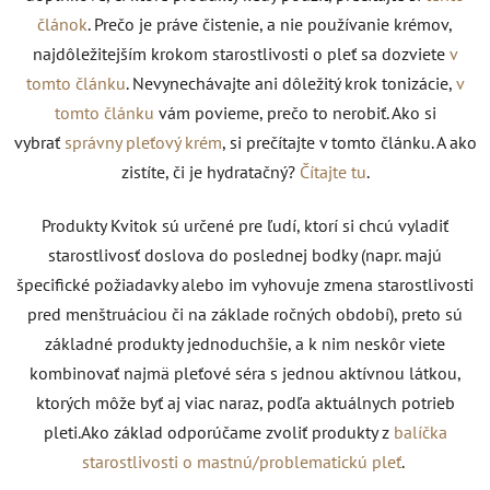
článok
. Prečo je práve čistenie, a nie používanie krémov,
najdôležitejším krokom starostlivosti o pleť sa dozviete
v
tomto článku
. Nevynechávajte ani dôležitý krok tonizácie,
v
tomto článku
vám povieme, prečo to nerobiť. Ako si
vybrať
správny pleťový krém
, si prečítajte v tomto článku. A ako
zistíte, či je hydratačný?
Čítajte tu
.
Produkty Kvitok sú určené pre ľudí, ktorí si chcú vyladiť
starostlivosť doslova do poslednej bodky (napr. majú
špecifické požiadavky alebo im vyhovuje zmena starostlivosti
pred menštruáciou či na základe ročných období), preto sú
základné produkty jednoduchšie, a k nim neskôr viete
kombinovať najmä pleťové séra s jednou aktívnou látkou,
ktorých môže byť aj viac naraz, podľa aktuálnych potrieb
pleti.
Ako základ odporúčame zvoliť produkty z
balíčka
starostlivosti o mastnú/problematickú pleť
.