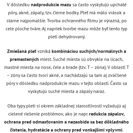
V dôsledku
nadprodukcie mazu
sa často vyskytujú upchaté
póry, akné, zápaly, tzv. čierne bodky. Pleť má málo vrások a
starne najpomalšie. Tvorba ochranného filmu je výrazná, po
cele ploche tváre. Aj napriek tvorbe mazu môže byť tento typ
pleti dehydrovaný.
Zmiešaná pleť
vzniká
kombináciou suchých/normálnych a
premastených
miest. Suché miesta sú obvykle na lícach,
mastné miesta na nose, čele a brade (tzv. T – zóna). V oblasti T
– zóny sa často tvorí akné, a nachádzajú sa tam aj zväčšené
póry v dôsledku nadprodukcie mazu v tejto oblasti. Často sa
vyskytujú suché miesta a zápaly naraz.
Oba typy pleti si okrem základnej starostlivosti vyžadujú aj
cielené riešenie problémov, ako je napr.
redukcia zápalov,
ochrana pred odmasťovaním a nezaobíde sa bez dôkladného
čistenia, hydratácie a ochrany pred vonkajšími vplyvmi
.