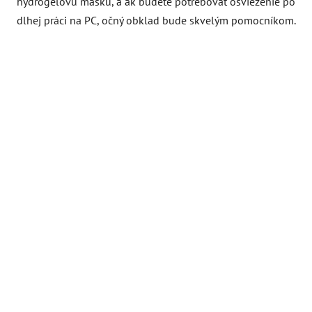
hydrogélovú masku, a ak budete potrebovať osvieženie po
dlhej práci na PC, očný obklad bude skvelým pomocníkom.