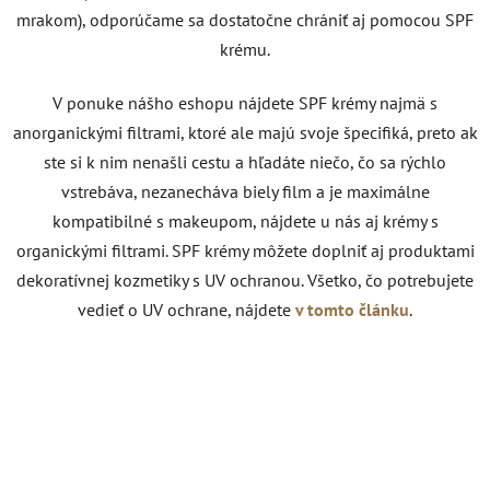
mrakom), odporúčame sa dostatočne chrániť aj pomocou SPF
krému.
V ponuke nášho eshopu nájdete SPF krémy najmä s
anorganickými filtrami, ktoré ale majú svoje špecifiká, preto ak
ste si k nim nenašli cestu a hľadáte niečo, čo sa rýchlo
vstrebáva, nezanecháva biely film a je maximálne
kompatibilné s makeupom, nájdete u nás aj krémy s
organickými filtrami. SPF krémy môžete doplniť aj produktami
dekoratívnej kozmetiky s UV ochranou. Všetko, čo potrebujete
vedieť o UV ochrane, nájdete
v tomto článku
.