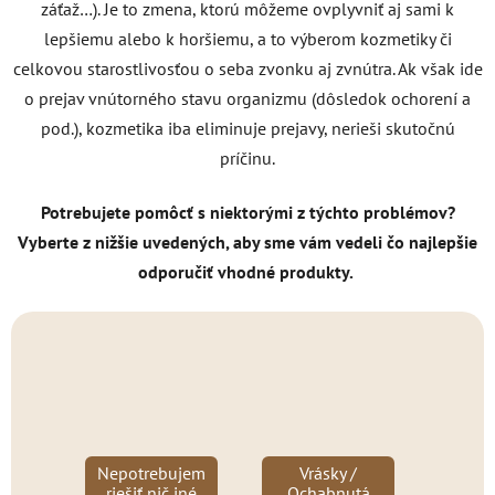
záťaž…). Je to zmena, ktorú môžeme ovplyvniť aj sami k
lepšiemu alebo k horšiemu, a to výberom kozmetiky či
celkovou starostlivosťou o seba zvonku aj zvnútra. Ak však ide
o prejav vnútorného stavu organizmu (dôsledok ochorení a
pod.), kozmetika iba eliminuje prejavy, nerieši skutočnú
príčinu.
Potrebujete pomôcť s niektorými z týchto problémov?
Vyberte z nižšie uvedených, aby sme vám vedeli čo najlepšie
odporučiť vhodné produkty.
Nepotrebujem
Vrásky /
riešiť nič iné
Ochabnutá