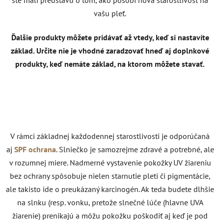
vašu pleť.
Ďalšie produkty môžete pridávať až vtedy, keď si nastavíte
základ. Určite nie je vhodné zaradzovať hneď aj doplnkové
produkty, keď nemáte základ, na ktorom môžete stavať.
V rámci základnej každodennej starostlivosti je odporúčaná
aj
SPF ochrana
. Slniečko je samozrejme zdravé a potrebné, ale
v rozumnej miere. Nadmerné vystavenie pokožky UV žiareniu
bez ochrany spôsobuje nielen starnutie pleti či pigmentácie,
ale takisto ide o preukázaný karcinogén. Ak teda budete dlhšie
na slnku (resp. vonku, pretože slnečné lúče (hlavne UVA
žiarenie) prenikajú a môžu pokožku poškodiť aj keď je pod