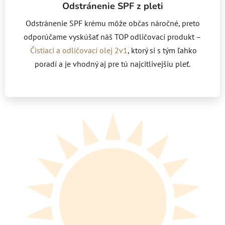
Odstránenie SPF z pleti
Odstránenie SPF krému môže občas náročné, preto
odporúčame vyskúšať náš TOP odličovací produkt –
Čistiaci a odličovací olej 2v1
, ktorý si s tým ľahko
poradí a je vhodný aj pre tú najcitlivejšiu pleť.