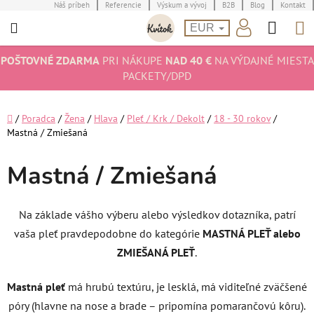
Prejsť
Náš príbeh
Referencie
Výskum a vývoj
B2B
Blog
Kontakt
Hľad
N
na
EUR
obsah
K
POŠTOVNÉ ZDARMA
PRI NÁKUPE
NAD 40 €
NA VÝDAJNÉ MIESTA
PACKETY/DPD
Domov
/
Poradca
/
Žena
/
Hlava
/
Pleť / Krk / Dekolt
/
18 - 30 rokov
/
Mastná / Zmiešaná
Mastná / Zmiešaná
Na základe vášho výberu alebo výsledkov dotazníka, patrí
vaša pleť pravdepodobne do kategórie
MASTNÁ PLEŤ alebo
ZMIEŠANÁ PLEŤ
.
Mastná pleť
má hrubú textúru, je lesklá, má viditeľné zväčšené
póry (hlavne na nose a brade – pripomína pomarančovú kôru).