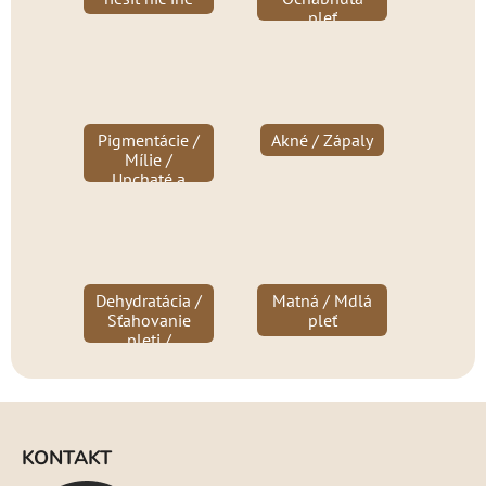
pleť
Pigmentácie /
Akné / Zápaly
Mílie /
Upchaté a
rozšírené póry
/ Čierne bodky
/ Jazvičky
Dehydratácia /
Matná / Mdlá
Sťahovanie
pleť
pleti /
Rozšírené
cievky
Z
á
KONTAKT
p