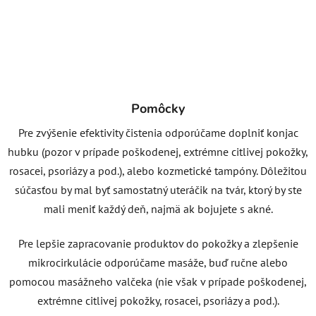
Pomôcky
Pre zvýšenie efektivity čistenia odporúčame doplniť konjac
hubku (pozor v prípade poškodenej, extrémne citlivej pokožky,
rosacei, psoriázy a pod.), alebo kozmetické tampóny. Dôležitou
súčasťou by mal byť samostatný uteráčik na tvár, ktorý by ste
mali meniť každý deň, najmä ak bojujete s akné.
Pre lepšie zapracovanie produktov do pokožky a zlepšenie
mikrocirkulácie odporúčame masáže, buď ručne alebo
pomocou masážneho valčeka (nie však v prípade poškodenej,
extrémne citlivej pokožky, rosacei, psoriázy a pod.).