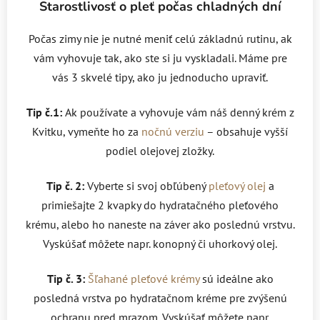
Starostlivosť o pleť počas chladných dní
Počas zimy nie je nutné meniť celú základnú rutinu, ak
vám vyhovuje tak, ako ste si ju vyskladali. Máme pre
vás 3 skvelé tipy, ako ju jednoducho upraviť.
Tip č.1:
Ak používate a vyhovuje vám náš denný krém z
Kvitku, vymeňte ho za
nočnú verziu
– obsahuje vyšší
podiel olejovej zložky.
Tip č. 2:
Vyberte si svoj obľúbený
pleťový olej
a
primiešajte 2 kvapky do hydratačného pleťového
krému, alebo ho naneste na záver ako poslednú vrstvu.
Vyskúšať môžete napr. konopný či uhorkový olej.
Tip č. 3:
Šľahané pleťové krémy
sú ideálne ako
posledná vrstva po hydratačnom kréme pre zvýšenú
ochranu pred mrazom. Vyskúšať môžete napr.