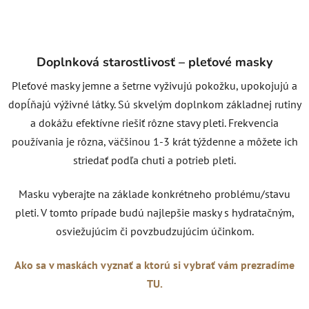
Doplnková starostlivosť – pleťové masky
Pleťové masky jemne a šetrne vyživujú pokožku, upokojujú a
dopĺňajú výživné látky. Sú skvelým doplnkom základnej rutiny
a dokážu efektívne riešiť rôzne stavy pleti. Frekvencia
používania je rôzna, väčšinou 1-3 krát týždenne a môžete ich
striedať podľa chuti a potrieb pleti.
Masku vyberajte na základe konkrétneho problému/stavu
pleti. V tomto prípade budú najlepšie masky s hydratačným,
osviežujúcim či povzbudzujúcim účinkom.
Ako sa v maskách vyznať a ktorú si vybrať vám prezradíme
TU.