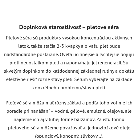
Doplnková starostlivosť – pleťové séra
Pleťové séra sú produkty s vysokou koncentráciou aktívnych
látok, takže stačia 2-3 kvapky a o vašu pleť bude
nadštandardne postarané. Oveľa účinnejšie a rýchlejšie bojujú
proti nedostatkom pleti a napomáhajú jej regenerácii. Sú
skvelým doplnkom do každodennej základnej rutiny a dokážu
efektívne riešiť rôzne stavy pleti. Sérum vyberajte na základe
konkrétneho problému/stavu pleti.
Pleťové séra môžu mať rôzny základ a podľa toho volíme ich
poradie pri nanášaní – vodné, gélové, emulzné, olejové, ale
nájdeme ich aj v tuhej forme balzamov. Za istú formu
pleťového séra môžeme považovať aj jednozložkové oleje
(opunciový, konopný, slivkový…).