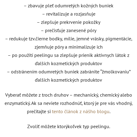
– zbavuje pleť odumretých kožných buniek
– revitalizuje a rozjasňuje
– zlepšuje prekrvenie pokožky
– prečisťuje zanesené póry
– redukuje tzv.čierne bodky, mílie, jemné vrásky, pigmentácie,
zjemňuje póry a minimalizuje ich
– po použití peelingu sa zlepšuje prienik aktívnych látok z
ďalších kozmetických produktov
– odstránením odumretých buniek zabránite “žmolkovaniu”
ďalších kozmetických produktov
Vyberať môžete z troch druhov – mechanický, chemický alebo
enzymatický. Ak sa neviete rozhodnúť, ktorý je pre vás vhodný,
prečítajte si
tento článok z nášho blogu
.
Zvoliť môžete ktorýkoľvek typ peelingu.