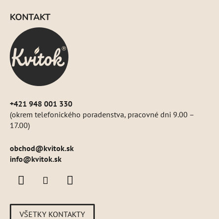
á
KONTAKT
p
ä
t
i
e
+421 948 001 330
(okrem telefonického poradenstva, pracovné dni 9.00 –
17.00)
obchod
@
kvitok.sk
info@kvitok.sk
VŠETKY KONTAKTY