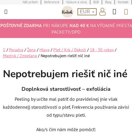
Prejsť
Náš príbeh
Referencie
Výskum a vývoj
B2B
Blog
Kontakt
Hľad
N
na
EUR
obsah
K
POŠTOVNÉ ZDARMA
PRI NÁKUPE
NAD 40 €
NA VÝDAJNÉ MIESTA
PACKETY/DPD
Domov
/
Poradca
/
Žena
/
Hlava
/
Pleť / Krk / Dekolt
/
18 - 30 rokov
/
Mastná / Zmiešaná
/
Nepotrebujem riešiť nič iné
Nepotrebujem riešiť nič iné
Doplnková starostlivosť – exfoliácia
Peeling by určite mal patriť do pravidelnej (nie však
každodennej) starostlivosti o pleť. Frekvencia používania závisí
od typu/stavu pleti.
Ako/s čím nám môže pomôcť: