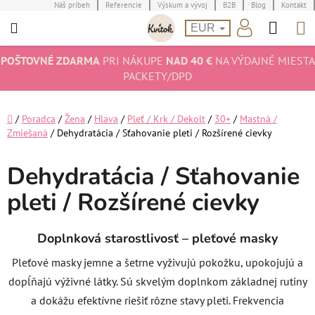
Prejsť
Náš príbeh
Referencie
Výskum a vývoj
B2B
Blog
Kontakt
Hľad
N
na
EUR
obsah
K
POŠTOVNÉ ZDARMA
PRI NÁKUPE
NAD 40 €
NA VÝDAJNÉ MIESTA
PACKETY/DPD
Domov
/
Poradca
/
Žena
/
Hlava
/
Pleť / Krk / Dekolt
/
30+
/
Mastná /
Zmiešaná
/
Dehydratácia / Sťahovanie pleti / Rozšírené cievky
Dehydratácia / Sťahovanie
pleti / Rozšírené cievky
Doplnková starostlivosť – pleťové masky
Pleťové masky jemne a šetrne vyživujú pokožku, upokojujú a
dopĺňajú výživné látky. Sú skvelým doplnkom základnej rutiny
a dokážu efektívne riešiť rôzne stavy pleti. Frekvencia