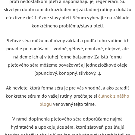
proti nedostatkom pleti a napomáhajú jej regenerácii. Sú
skvelým doplnkom do každodennej základnej rutiny a dokážu
efektívne riešiť rôzne stavy pleti. Sérum vyberajte na základe
konkrétneho problému/stavu pleti.
Pleťové séra môžu mať rôzny základ a podľa toho volíme ich
poradie pri nanášaní – vodné, gélové, emulzné, olejové, ale
nájdeme ich aj v tuhej forme balzamov. Za istú formu
pleťového séra môžeme považovať aj jednozložkové oleje
(opunciový, konopný, slivkový…).
Ak neviete, ktorá forma séra je pre vás vhodná, a ako zaradiť
konkrétne sérum do vašej rutiny, prečítajte si
článok z nášho
blogu
venovaný tejto téme.
V rámci doplnenia pleťového séra odporúčame najmä
hydratačné a upokojujúce séra, ktoré zároveň posilňujú
bariéru pokožky, ako je Kyselina hyalurónová v kombinácii so