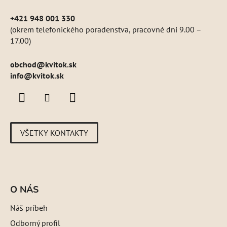
+421 948 001 330
(okrem telefonického poradenstva, pracovné dni 9.00 –
17.00)
obchod
@
kvitok.sk
info@kvitok.sk
VŠETKY KONTAKTY
O NÁS
Náš príbeh
Odborný profil