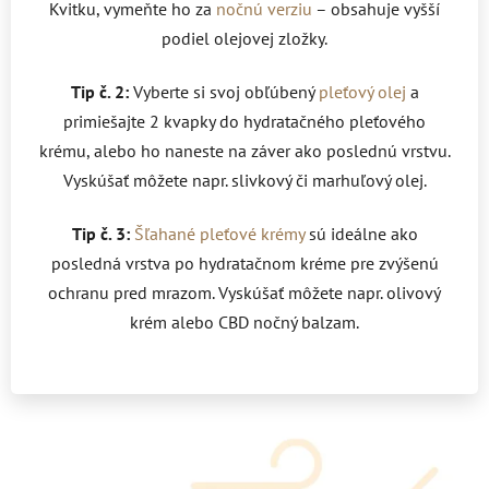
Kvitku, vymeňte ho za
nočnú verziu
– obsahuje vyšší
podiel olejovej zložky.
Tip č. 2:
Vyberte si svoj obľúbený
pleťový olej
a
primiešajte 2 kvapky do hydratačného pleťového
krému, alebo ho naneste na záver ako poslednú vrstvu.
Vyskúšať môžete napr. slivkový či marhuľový olej.
Tip č. 3:
Šľahané pleťové krémy
sú ideálne ako
posledná vrstva po hydratačnom kréme pre zvýšenú
ochranu pred mrazom. Vyskúšať môžete napr. olivový
krém alebo CBD nočný balzam.