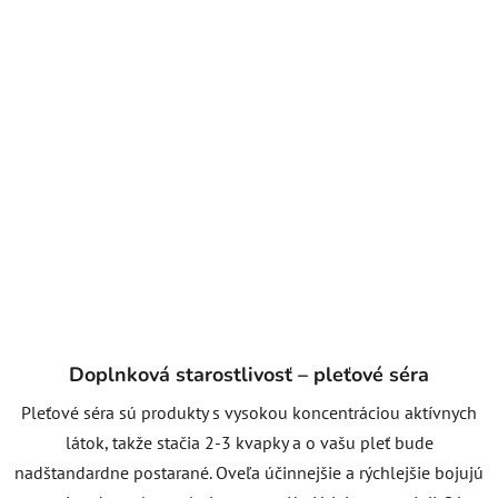
Doplnková starostlivosť – pleťové séra
Pleťové séra sú produkty s vysokou koncentráciou aktívnych
látok, takže stačia 2-3 kvapky a o vašu pleť bude
nadštandardne postarané. Oveľa účinnejšie a rýchlejšie bojujú