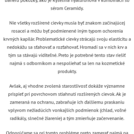
sérom Ceramidy.
Nie všetky rozšírené cievky musia byť znakom začínajúcej
rosacei a môžu byť podmienené iným typom ochorenia
krvných kapilár. Problematické cievky strácajú svoju elasticitu a
nedokážu sa sťahovať a rozťahovať. Hromadí sa v nich krv a
tým sa stávajú viditeľné. Preto je potrebné tento stav riešiť
najmä s odborníkom a nespoliehať sa len na kozmetické
produkty.
Avšak, aj vhodne zvolená starostlivosť dokáže významne
prispieť pri povrchovom stiahnutí rozšírených cievok. Ak je
zameraná na ochranu, zabraňuje ich ďalšiemu praskaniu
vplyvom nežiadúcich vonkajších podmienok (chlad, voľné
radikály, slnečné žiarenie) a tým zmierňuje začervenanie.
Odporúčame sa pri tomto probléme preto zamerať najmä na