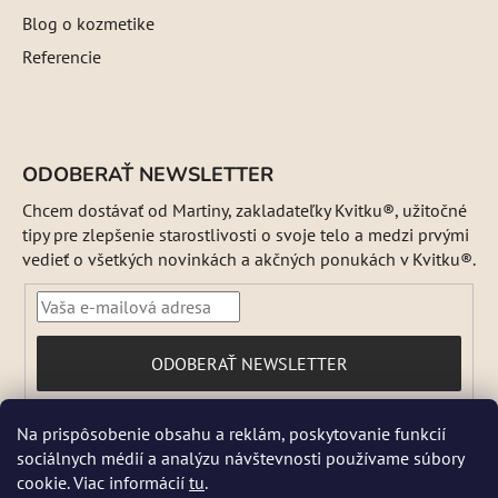
Blog o kozmetike
Referencie
ODOBERAŤ NEWSLETTER
Chcem dostávať od Martiny, zakladateľky Kvitku®, užitočné
tipy pre zlepšenie starostlivosti o svoje telo a medzi prvými
vedieť o všetkých novinkách a akčných ponukách v Kvitku®.
PRIHLÁSIŤ
ODOBERAŤ NEWSLETTER
SA
Vložením e-mailu súhlasíte s
Na prispôsobenie obsahu a reklám, poskytovanie funkcií
podmienkami ochrany osobných údajov
sociálnych médií a analýzu návštevnosti používame súbory
DŇA 5 a 6 AUGUSTA NEBUDEME ODOSIELAŤ ŽIADNE ZÁSIELKY. ☀️
cookie. Viac informácií
tu
.
Letná prevádzka: Počas horúcich dní chránime kvalitu našich výrobkov,