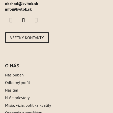
obchod
@
kvitok.sk
info@kvitok.sk
VŠETKY KONTAKTY
O NÁS
Náš príbeh
Odborný profil
Náš tím
Naše priestory
Misia, vízia, politika kvality
Ocenenia a certifikáty