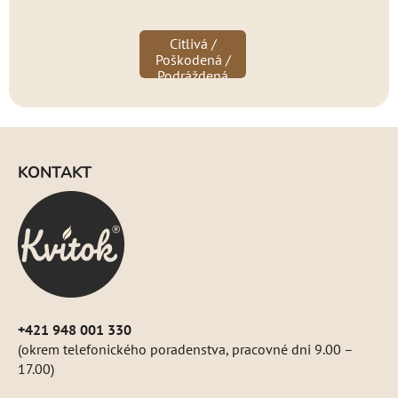
Citlivá /
Poškodená /
Podráždená
Z
á
KONTAKT
p
ä
t
i
e
+421 948 001 330
(okrem telefonického poradenstva, pracovné dni 9.00 –
17.00)