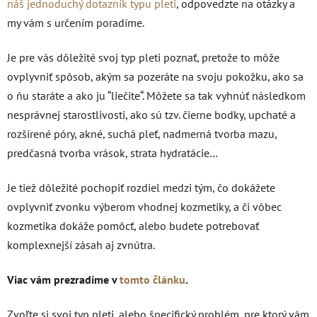
náš jednoduchý dotazník typu pleti
, odpovedzte na otázky a
my vám s určením poradíme.
Je pre vás dôležité svoj typ pleti poznať, pretože to môže
ovplyvniť spôsob, akým sa pozeráte na svoju pokožku, ako sa
o ňu staráte a ako ju “liečite“. Môžete sa tak vyhnúť následkom
nesprávnej starostlivosti, ako sú tzv. čierne bodky, upchaté a
rozšírené póry, akné, suchá pleť, nadmerná tvorba mazu,
predčasná tvorba vrások, strata hydratácie…
Je tiež dôležité pochopiť rozdiel medzi tým, čo dokážete
ovplyvniť zvonku výberom vhodnej kozmetiky, a či vôbec
kozmetika dokáže pomôcť, alebo budete potrebovať
komplexnejší zásah aj zvnútra.
Viac vám prezradíme v
tomto článku
.
Zvoľte si svoj typ pleti, alebo špecifický problém, pre ktorý vám