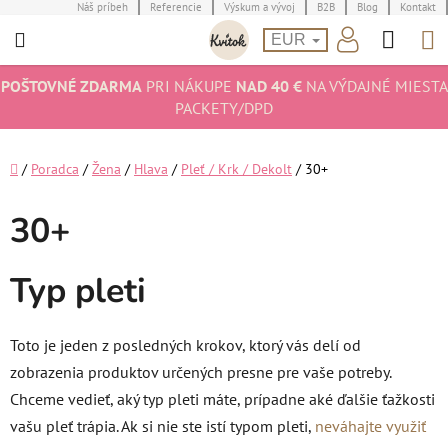
Prejsť
Náš príbeh
Referencie
Výskum a vývoj
B2B
Blog
Kontakt
Hľad
N
na
EUR
obsah
K
POŠTOVNÉ ZDARMA
PRI NÁKUPE
NAD 40 €
NA VÝDAJNÉ MIESTA
PACKETY/DPD
Domov
/
Poradca
/
Žena
/
Hlava
/
Pleť / Krk / Dekolt
/
30+
30+
Typ pleti
Toto je jeden z posledných krokov, ktorý vás delí od
zobrazenia produktov určených presne pre vaše potreby.
Chceme vedieť, aký typ pleti máte, prípadne aké ďalšie ťažkosti
vašu pleť trápia. Ak si nie ste istí typom pleti,
neváhajte využiť