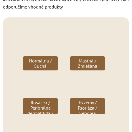
odporučíme vhodné produkty.
Normálna /
Mastná /
Suchá
Zmiešaná
Rosacea /
Ekzémy /
Periorálna
Psoriáza /
dermatitída /
Seborea
Kuperóza